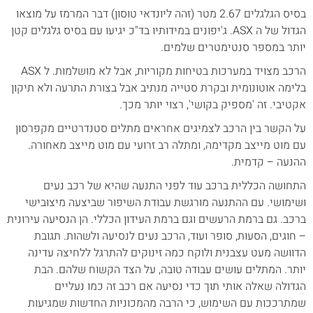
בסיס הגלגלים 2.67 מטר (זהה ליונדאי טוסון) דבר המרמז על מוצאו
הגדול של ה ASX. ג'יפונים במידותיו בד"כ יגיעו עם בסיס גלגלים קטן
יותר במספר סנטימטרים שלמים.
הרכב מצויד במערכות בטיחות מקוריות, אבל לא מושלמות. ל ASX
בלימה אוטונומית ובקרת סטייה מנתיב אבל בצורת התרעה ולא תיקון
אקטיבי. זה 'מספיק בקושי', רצוי יותר מכך.
על הקשר בין הרכב לצמיגים אחראים מתלים סטנדרטיים מקפרסון
עם מוט מייצב מקדימה, ומתלה רב זרועי עם מוט מייצב מאחורה.
ההנעה – קדמית.
התחושה הכללית ברכב עוד לפני התנעה שהיא של רכב נעים
ושימושי. עם ההתנעה מורגשת עבודת השיפור שביצעה מיצובישי
ברכב. גם ברמת הרעשים וגם ברמת העידון הכללי. הן הנסיעה עירונית
– חוגים, הסעות, סופר ועוד, הרכב נעים לנסיעה ולשהות. תגובת
הדוושה מעט עצבנית ולוקח כמה זינוקים להתרגל ללחיצה עדינה
יותר. המתלים עושים עבודה טובה, על הצד הקשוח שלהם. הבת
הגדולה שאלה אותי תוך כדי נסיעה אם רכב זה כמו נעליים
שמתרככות עם השימוש, כי הרבה מהמכוניות החדשות שמגיעות