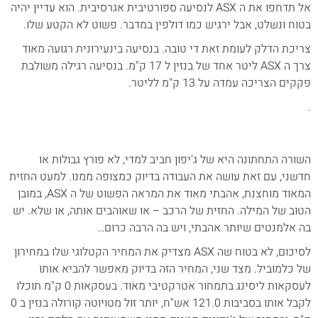
אל תדחפו את ה ASX לנסיעה ספורטיבית אגרסיבית. הוא עדיין יהיה
בטוח ונשלט, אבל ירגיש כמו דולפין במדבר. פשוט לא הקטע שלו.
צריכת הדלק לעומת זאת די טובה. בנסיעה בינעירונית רגועה מאוד
צרך ה ASX ליטר אחד של בנזין ל 17 ק"מ. בנסיעה רגילה משולבת
פקקים הצריכה עמדה על 13 ק"מ לליטר.
.
השורה התחתונה היא של ג'יפון חביב למדי, לא פורץ גבולות או
חדשני, עם זאת עושה את העבודה בדיוק כמצופה ממנו. למעט החזית
המאוד מוחצנת, אהבתי מאוד את המראה הפשוט של ה ASX, במובן
הטוב של המילה. החזית של הרכב – או שאוהבים אותה, או שלא. יש
בה אלמנטים שיותר אהבתי, ויש בה הרבה כרום…
לסיכום, לא בטוח שה ASX מצדיק את המחיר הקטלוגי שלו במחירון
של כלמוביל. מצד שני, המחיר הזה בדיוק מאפשר להביא אותו
לעסקאות ליסינג בתמחור אטרקטיבי מאוד. בעסקאות 0 ק"מ תוכלו
לקבל אותו בסביבות 121.0 אש"ח, יותר זול מטויוטה קורולה בנזין ב 0