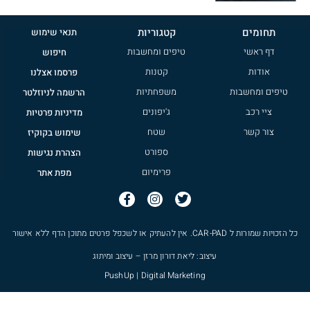
תחומים
קטגוריות
תנאי שימוש
דף ראשי
טיפים ומחשבות
חיפוש
אודות
קטנות
פרסמו אצלנו
טיפים ומחשבות
משפחתיות
הרשמה לניוזלטר
ציי רכב
ג'יפונים
מדיניות פרטיות
צור קשר
שטח
שימוש בקוקיז
ספורט
הצהרת נגישות
פרימיום
מפת אתר
כל הזכויות שמורות ל
CAR-PAD
. אין להעתיק או לשכפל פרטים מתוכן הדף ללא אישור
עיצוב: ליאת דורון מרזן – עיצוב ומיתוג
PushUp | Digital Marketing