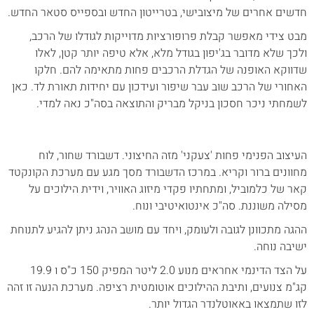
חדשים אחרים של מיצובישי, בטרייטון החדש ובספייס סטאר החדש.
מבט צידי מאפשר קבלת פרופורציות מדוייקות לגודלו של הרכב,
ולכך שלא מדובר בג'יפון בגודל מלא, אלא טיפה יותר קטן, לאלו
שדווקא האופנה של הגדלת הרכבים פחות מתאימה להם. חלקו
האחורי של הרכב שוב עבר שיפור ועידכון עם יחידות תאורת לד. כאן
לשמחתי ניכר חסכון בניקל מבריק והתוצאה בסה"כ נאה למדי.
העיצוב הפנימי פחות 'צעקני' מזה החיצוני. דשבורד שחור, לוח
מחוונים ברור וקריא. במרכז הדשבורד מסך מגע עם מערכת הקונקטד
קאר של כלמוביל, ומתחתיו פקדי מיזוג האוויר, וידית הילוכים על
מסילה משוננת. סה"כ אינטואיטיבי ונוח.
ההגה מתכוונן לגובה ולעומק, ויחד עם מושב הנהג ניתן להגיע לתנוחת
ישיבה נוחה.
על הצד הדינמי אחראים מנוע 2.0 ליטר המפיק 150 כ"ס ו 19.9
קג"מ צנועים, ותיבת ההילוכים אוטומטית רציפה. מערכת הנעה זו זהה
לזו שתמצאו באאוטלנדר הגדול יותר.