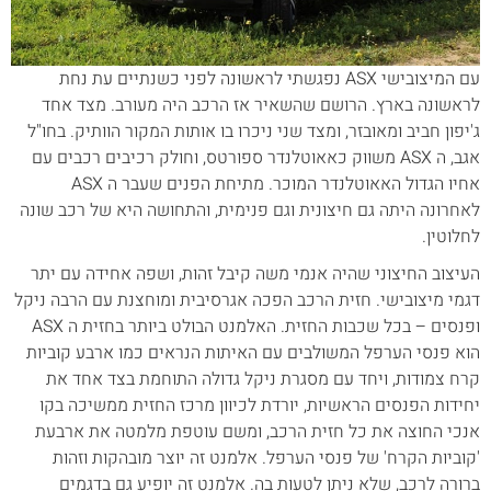
עם המיצובישי ASX נפגשתי לראשונה לפני כשנתיים עת נחת
לראשונה בארץ. הרושם שהשאיר אז הרכב היה מעורב. מצד אחד
ג'יפון חביב ומאובזר, ומצד שני ניכרו בו אותות המקור הוותיק. בחו"ל
אגב, ה ASX משווק כאאוטלנדר ספורטס, וחולק רכיבים רכבים עם
אחיו הגדול האאוטלנדר המוכר. מתיחת הפנים שעבר ה ASX
לאחרונה היתה גם חיצונית וגם פנימית, והתחושה היא של רכב שונה
לחלוטין.
העיצוב החיצוני שהיה אנמי משה קיבל זהות, ושפה אחידה עם יתר
דגמי מיצובישי. חזית הרכב הפכה אגרסיבית ומוחצנת עם הרבה ניקל
ופנסים – בכל שכבות החזית. האלמנט הבולט ביותר בחזית ה ASX
הוא פנסי הערפל המשולבים עם האיתות הנראים כמו ארבע קוביות
קרח צמודות, ויחד עם מסגרת ניקל גדולה התוחמת בצד אחד את
יחידות הפנסים הראשיות, יורדת לכיוון מרכז החזית ממשיכה בקו
אנכי החוצה את כל חזית הרכב, ומשם עוטפת מלמטה את ארבעת
'קוביות הקרח' של פנסי הערפל. אלמנט זה יוצר מובהקות וזהות
ברורה לרכב, שלא ניתן לטעות בה. אלמנט זה יופיע גם בדגמים