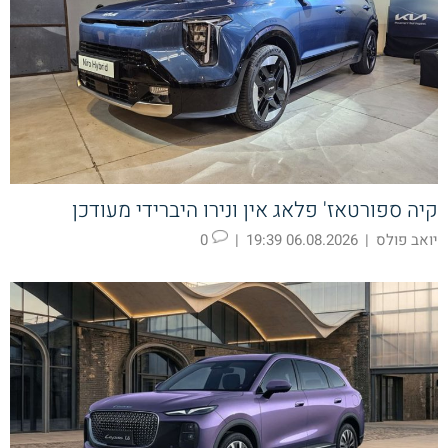
קיה ספורטאז' פלאג אין ונירו היברידי מעודכן
יואב פולס
|
06.08.2026 19:39
|
0