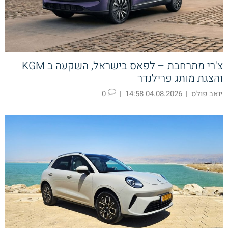
צ'רי מתרחבת – לפאס בישראל, השקעה ב KGM
והצגת מותג פרילנדר
יואב פולס
|
04.08.2026 14:58
|
0