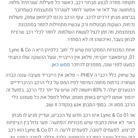
תקופה מוזרה לבצע מבחני רכב, כאשר כל פעילות 'שגרתית' מלווה
בתחושה של 'לא! אי אפשר לחזור לשגרה!' ומתעצמת כשמדובר
בביצוע מבחן דרכים לרכב. ענף הרכב נכנס לקיפאון עמוק, פעולות
נדחות, השקות מבוטלות ורק עכשיו מתחילות לחזור במתכונת
מצומצמת, וזה זמן לנצל לעשות השלמות. לחזור לכלי רכב שרצית
לבחון בעבר, ואיכשהו זה לא הסתדר.
אחת המכוניות המסקרנות שיש לי 'חוב' כלפיהן היא ה Lync & Co
01, קרוסאובר יוקרתי, פלאג אין הייבריד, שעל ההשקה שלו כתבתי
כמעט לפני שנה, מוזמנים להיזכר
ממש כאן
.
על שיווק כלל רכבי ה PHEV – פלאג אין הייבריד מעיבה עננה כבדה
ושחורה בדמות מתווה המיסוי לפיו המס על כלי הרכב ההיברידיים
הנטענים יעלה ל 83% ויושווה לזה שיש על יתר כלי הרכב. בפועל זה
יהפוך אותם ליקרים באופן מוגזם, ועלול לחסל את כל סגמנט כלי
הרכב מסוג זה. בסוף המבחן אגע בנקודה זו שוב.
אז Lync & Co 01 אינו רכב חדש על הכביש, ועדיין מגיע לו מבחן
ראוי. לא אחת כתבתי שיש מכוניות 'הפתעה'. פער גדול בין הציפיות
לביצוע. לפעמים לטובה, לפעמים לרעה. ה Lync & Co 01 הוא רכב
כזה שככל שעבר הזמן כך ההפתעה הלכה וגדלה, לטובה כמובן, עד