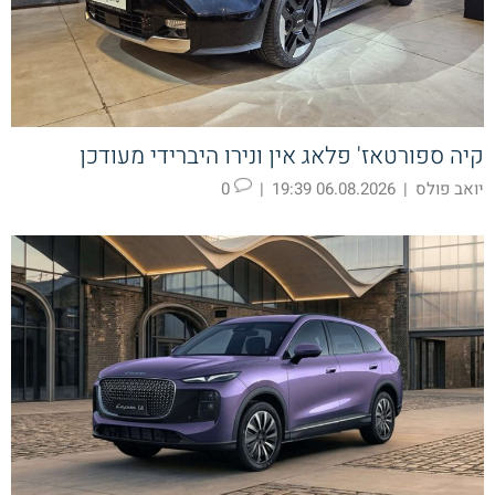
קיה ספורטאז' פלאג אין ונירו היברידי מעודכן
יואב פולס
|
06.08.2026 19:39
|
0