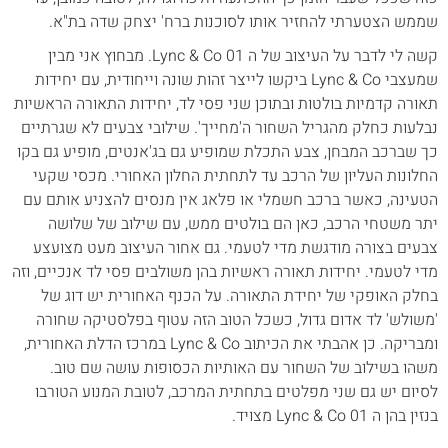
שממש הצטערתי להחזיר אותו לסוכנות ברח' יצחק שדה בת"א.
קשה לי לדבר על העיצוב של ה Lync & Co 01. מבחוץ אני מבין
שמעצבי Lync & Co ביקשו לייצר זהות שונה וייחודית, עם יחידות
תאורה קדמיות בולטות ובתוכן שני פסי לד, יחידות התאורה הראשיות
נבלעות כחלק מהגריל השחור ה'מחייך'. שילובי צבעים לא שגרתיים
כך שברכב המבחן, צבע התכלת שמופיע גם בג'אנטים, מופיע גם בקו
החלונות העליון של הרכב עד לתחתית החלון האחורי. מכסי שקעי
הטעינה, כאשר ברכב חשמלי או פלאג אין מנסים להצניע אותם עם
יתר משטחי הרכב, כאן הם בולטים ממש, עם שילוב של שלושה
צבעים בצורה מודגשת מדי לטעמי. גם אחור העיצוב מעט מצועצע
מדי לטעמי. יחידות תאורה ראשיות בהן משולבים פסי לד אנכיים, וזה
בחלק האופקי של יחידת התאורה. על הכנף האחורית יש דוג של
'משולש' לד אדום גדול, כשכל הטוב הזה עטוף בפלסטיקה שחורה
ומבריקה. כן אהבתי את הכיתוב Lync & Co במרכז הדלת האחורית,
משהו בשילוב של השחור עם האותיות הכסופות עושה שם טוב.
לסיום יש גם שני מפלטים בתחתית המרכב, לטובת המנוע הטורבו
בנזין בהן ה Lync & Co 01 מצויד.