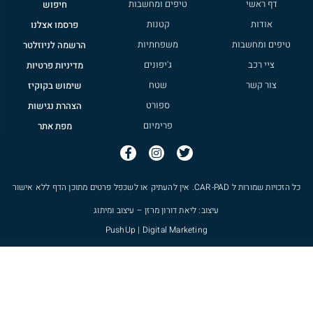
דף ראשי
טיפים ומחשבות
חיפוש
אודות
קטנות
פרסמו אצלנו
טיפים ומחשבות
משפחתיות
הרשמה לניוזלטר
ציי רכב
ג'יפונים
מדיניות פרטיות
צור קשר
שטח
שימוש בקוקיז
ספורט
הצהרת נגישות
פרימיום
מפת אתר
כל הזכויות שמורות ל
CAR-PAD
. אין להעתיק או לשכפל פרטים מתוכן הדף ללא אישור
עיצוב: ליאת דורון מרזן – עיצוב ומיתוג
PushUp | Digital Marketing