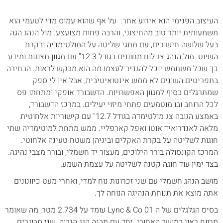
העיצוב הפנימי הוא אירוע אחר. על אף שהוא עמוס מדי לטעמי הוא
משמעותית יותר טוב מהחיצוני, והרבה פחות מצועצע. מול הנהג הגה
בעל שלושה חישורים, עם מתגי שליטה על המולטימדיה ובקרת
השיוט. מול הנהג צג לוח מחוונים בגודל 12.3" עם מגוון תצוגות ומידע
כך שכל משתמש יוכל להגדיר לעצמו מה הוא מבקש לראות. הבחירה
בתפריטים השונים לא ממש אינטואיטיבית, אבל אין לי ספק
שמתרגלים בסוף למגוון האפשרויות. הדשבורד אופקי ומתחתו פס
לכל הרוחב ובו מוטמעים פתחי מיזוי יעילים. במרכז הדשבורד,
באמצע הגובה צג מולטימדה בגודל 12.7" עם קישוריות אלחוטית
מלאה לאנדרואיד אוטו ואפל קארפליי. ממש מתחת למוטימדיה שתי
חוגות לשליטה על בקרת האקלים וביניהן משטח טעינה אלחוטי.
המרכז הקונסולה בורר הילוכים, מעצור יד חשמלי, ובורר מצבי נהיגה.
בצד ימין עוד חוגה קטנה לשליטה על עצמת השמע.
מושב הנהג חשמלי עם שני זכרונות נוח למדי, ואחרי מעט כיוונונים
אתה מוצא את תנוחת הנהיגה הנוחה לך.
בסיס הגלגלים של ה Lync & Co 01 עומד על 2.734 מטר, מה שאומר
מרווח ראוי במושב האחורי. יחד עם מבנה הגג הגבוה, שני מבוגרים