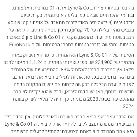
בהיבטי בטיחות ציידו ב Lync & Co את ה 01 במרבית האמצעים,
ובוודאי ההכרחיים שבהם כמו בלימה אוטונומית, בקרת שיוט
אדפטיבית (שידעה יפה מאוד לזהות מתאבד על אופנוע קטן שנוסע
בכביש מהיר בלילה על 70 קמ"ש), תיקון סטייה מנתיב, התראה על
רכב בשטח מת, ועוד. בהתאם, מקבל ה Linc & Co 01 ציון 6 באיבזור
בטיחות, וחמישה כוכבי בטיחות במבחן הבטיחות של ה EuroNcap.
הסיפור של ה Lync & Co 01 הוא המחיר. כרגע הוא משווק בארץ
המחיר של 234,900 ₪. כפי שציינתי בפתיח, ב 1.1.24 המיסוי לרכב
פלאג אין הייבריד מתוכן לעלות ל 83%. ההתפרעויות של החות'ים
בים האדום ועיכוב בכניסת אוניות לנמלים הביא את יבואני הרכב
לפנות לוועדת הכלכלה בבקשה לדחות את יישום התקנות בכמה
חודשים. בנוסף, כאן יש מקום ליבואן, וככל שהוא יקדים לשחרר
מהמכס עוד בשנת 2023 מכוניות, כך יהיה לו מלאי לשווק בשנת
2024.
את הרכב עצמו אני מוצא כרכב משובח וראוי לחלוטין. אין הרכב כלי
רכב שאני ממש מתעצב לליבי להחזיר אותן ליבואן. ה Lync & Co 01
היא אחת מהבודדות שבאמת הצטערתי להחזיר לבעליה הרשמיים.