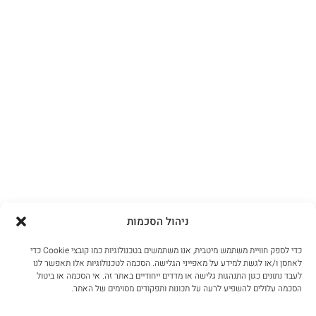
ניהול הסכמות
כדי לספק חוויית משתמש מיטבית, אנו משתמשים בטכנולוגיות כמו קובצי Cookie כדי
לאחסן ו/או לגשת למידע על מאפייני הגלישה. הסכמה לטכנולוגיות אלו תאפשר לנו
לעבד נתונים כגון התנהגות גלישה או מדדים ייחודיים באתר זה. אי הסכמה או ביטול
הסכמה עלולים להשפיע לרעה על תכונות ותפקודים מסוימים של האתר.