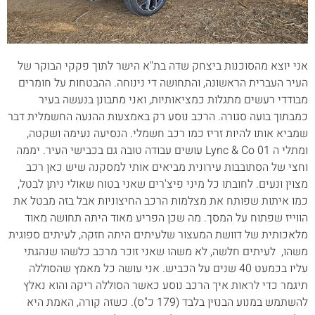
אני יוצא מהסוכנות ביצחק שדה בת"א הישר לתוך פקקי הבוקר של
העיר העברית הראשונה, והתחושה די נינוחה. ההבטחות על חומרים
מבודדי רעשים מתגלות כמציאותיות, ואני מתבונן בנעשה בעיר
כמבתוך בועה סגורה. הרכב נוסע רק באמצעות ההנעה החשמלית דבר
שמביא אותו להיות זריז כמו רכב חשמלי. הנסיעה נעימה ושקטה,
ומתלי ה Lync & Co 01 עושים עבודה טובה גם בכבישי העיר. יממה
וחצי של הסתובבות עירונית מביאים אותי למסקנה שיש כאן רכב
מצוין ונעים. לחובתו כל מיני פיצ'רים שאני בטוח שאולי ניתן לבטל,
כמו איתות שפותח את מצלמות הרכב החיצוניות אבל בזה מבטל את
הווייז שפתוח על המסך. מה שכן הפריע מאוד היתה תחושה מאוד
מלאכותית של דוושת המעצור שלעיתים היתה חזקה, לעיתים ספוגית
משהו, לעיתים חלשה, לא משהו שאני זוכר מרכב כלשהו שנהגתי
עליו בכמעט 40 שנים על הכביש. אני עושה כל מאמץ שהסוללה
תיגמר כדי לראות איך הרכב נוסע כאשר הסוללה ריקה והוא נאלץ
להשתמש במנוע הבנזין בלבד (179 כ"ס). כשזה קורה, האמת היא