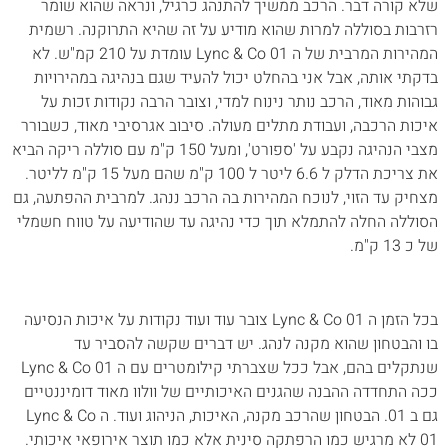
שלא קורה דבר. הרכב ממשיך להתנהג כרגיל, ונראה שהוא שומר
רזרבות בסוללה למרות שהוא מודיע על זה שהיא התרוקנה. רשמית
המהירות המרבית של ה Lync & Co 01 עומדת על 210 קמ"ש. לא
בדקתי אותה, אבל אני בהחלט יכול להעיד שגם בנהיגה במהירויות
גבוהות מאוד, הרכב נותר נינוח למדי, וצובר הרבה נקודות זכות על
איכות הרכבה, ועבודת מתלים מעולה. סיבוב אגרסיבי מאוד, כשבורר
מצבי הנהיגה נקבע על 'ספורט', ומעל 150 ק"מ עם סוללה ריקה הביא
את צריכת הדלק ל 6.6 ליטר ל 100 ק"מ שהם מעל 15 ק"מ לליטר.
מצחיק עד הזוי, לנוכח המהירות בה הרכב ננהג. למרבית ההפתעה, גם
הסוללה החלה להתמלא תוך כדי נהיגה עד שהודיעה על טווח חשמלי
של כ 13 ק"מ.
בכל הזמן ה Lync & Co 01 צובר עוד ועוד נקודות על איכות הנסיעה
בו והבטחון שהוא מקנה לנהג. יש דברים שקשה להסביר עד
שנתקלים בהם, אבל ככל שצברתי קילומטרים עם ה Lync & Co 01
ככה התחדדה ההבנה שהגנים האיכותיים של וולוו מאוד דומיננטיים
גם ב 01. הבטחון שהרכב מקנה, האיכות, הניהוג ועוד. ה Lync & Co
01 לא מרגיש כמו הרפתקה סינית אלא כמו תוצר אירופאי איכותי.