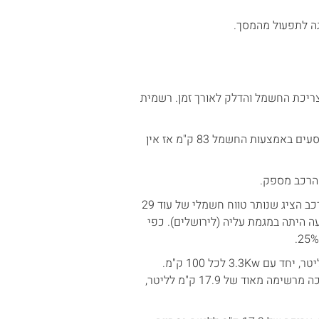
ה לתפעול מהמסך.
צריכת החשמל והדלק לאורך זמן. רשמית
הצריכה הרשמית עומדת על 2.4 ליטר דלק ל 100 ק"מ, אבל אם אנחנו נוסעים באמצעות החשמל 83 ק"מ אז אין
נתחיל בחשמל. לאחר נסיעה חשמלית מלאה ונורמטיבית של 52 ק"מ, הרכב הציג שנותר טווח חשמלי של עוד 29
לק מהנסיעה היתה במגמת עליה (לירושלים). כפי
במהלך אותם 400 ק"מ הרכב הציג צריכת דלק ממוצעת של 17.8 ק"מ לליטר, יחד עם 3.3Kw לכל 100 ק"מ.
בדיקת צריכת הדלק באותה המשאבה בתחנת הדלק הניבה במציאות צריכה מרשימה מאוד של 17.9 ק"מ לליטר,