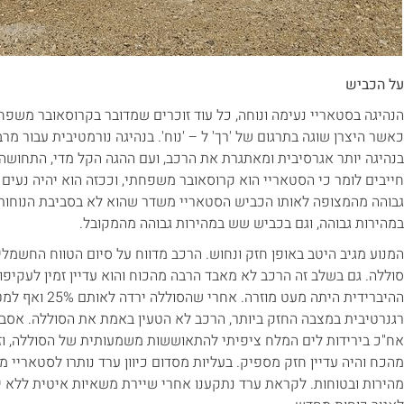
על הכביש
הנהיגה בסטאריי נעימה ונוחה, כל עוד זוכרים שמדובר בקרוסאובר משפח
כאשר היצרן שוגה בתרגום של 'רך' ל – 'נוח'. בנהיגה נורמטיבית עבור מר
בנהיגה יותר אגרסיבית ומאתגרת את הרכב, ועם ההגה הקל מדי, התחושה 
חייבים לומר כי הסטאריי הוא קרוסאובר משפחתי, וככזה הוא יהיה נעים 
גבוהה מהמצופה לאותו הכביש הסטאריי משדר שהוא לא בסביבת הנוחות ש
במהירות גבוהה, וגם בכביש שש במהירות גבוהה מהמקובל.
סוללה. גם בשלב זה הרכב לא מאבד הרבה מהכוח והוא עדיין זמין לעקיפ
ההיברידית היתה מעט
רגנרטיבית במצבה החזק ביותר, הרכב לא הטעין באמת את הסוללה. אסביר
אח"כ בירידות לים המלח ציפיתי להתאוששות משמעותית של הסוללה, וז
מהכח והיה עדיין חזק מספיק. בעליות מסדום כיוון ערד נותרו לסטאריי 
מהירות ובטוחות. לקראת ערד נתקענו אחרי שיירת משאיות איטית ללא 