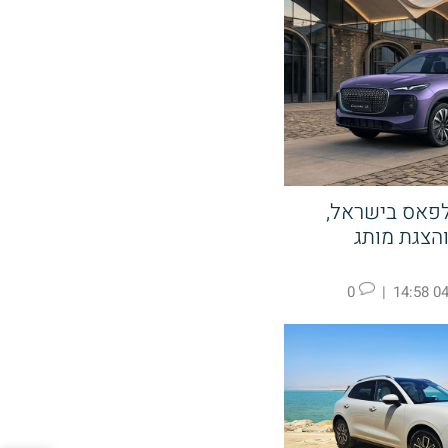
לפאס בישראל,
קעה ב KGM והצגת מותג
0
|
04.