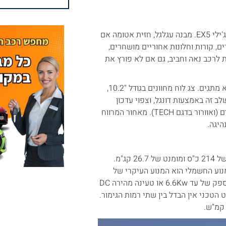
העיצוב החיצוני של הסטאריי dm-i מזכיר יותר מכל את אחיו החשמלי הג'ילי EX5. מבנה עגלגל, חזית אטומה אם
ם, קורות וחלונות אחוריים מושחרים,
 לרכב נאה וחביב, גם אם לא פורץ את
פנים הרכב נאה ומרגיש מאוד אוורירי. כמצוות האופנה גם כאן כמעט ללא מתגים. צג לוח מחוונים בגודל "10.2,
 אוטו בשלב זה באמצעות דונגל, וצפוי עדכון
תוכנה בשבועות הקרובים. מושב הנהג נוח, חשמלי עם חימום בשני הדגמים (ואוורור בדגם TECH). מאחור המרווח
היגה.
לסטאריי הנעת פלאג אין הייבריד העושה שימוש במנוע חשמלי בהספק של 214 כ"ס ומומנט של 26.7 קג"מ.
זין בנפח 1.5 ליטר המפיק 98 כ"ס ו 12.5 קג"מ. המנוע החשמלי הוא המנוע העיקרי של
הסטאריי. הסוללה בקיבולת של 18.4Kwh וניתנת לטעינה איטית AC בהספק של עד 6.6Kw או טעינה מהירה DC
 החשמלי המוצהר עומד על 83 ק"מ. מההיבט הטכני אין הבדל בין שתי רמות הגימור.