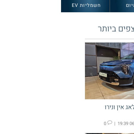
יום
חשמליות EV
פים ביותר
ג אין ונירו
0
|
06.