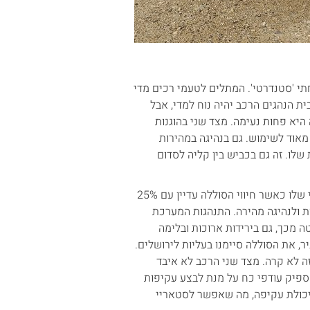
תי 'סטנדרטי'. המתלים לטעמי רכים מדי
בית הנהגים הרכב יהיה נוח למדי, אבל
היא פחות נעימה. מצד שני בהוגנות
מאוד לשימוש. גם בנהיגה במהירות
לו. זה גם בכביש בין קליה לסדום
המנוע מגיב היטב באופן חזק ונחוש. הרכב מדווח על סיום הטווח החשמלי שלו כאשר חיווי הסוללה עדיין עם 25%
ות ולנהיגה מהירה. התנהגות המערכת
 מוזרה. אחרי שהסוללה ירדה לאותם 25% ואף למטה מכך, גם בירידות ארוכות ובלימה
, את הסוללה סיימנו בעליות לירושלים.
ה לא קרה. מצד שני הרכב לא איבד
מספיק עודפי כח על מנת לבצע עקיפות
יכולת עקיפה, מה שאפשר לסטאריי