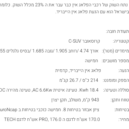
נתח השוק של רכבי הפלאג אין כבר ע
בישראל הוא עם הנעת פלאג אין הייבריד.
תעודת חובה:
קטגוריה: קרוסאובר C-SUV
מימדים (מטר): אורך 4.74 /רוחב 1.905 /גובה 1.685 /בסיס גלגלים 2.755
מספר מושבים: חמישה
הנעה: פלאג אין הייבריד, קדמית
הספק ומומנט: 214 כ"ס / 26.7 קג"מ
סוללה וטעינה: 18.4 Kwh. טעינה איטית AC 6.6Kw, טעינה מהירה DC עד 30Kw
טווח ותקן: 943 ק"מ, משולב, תקן יצרן
בטיחות: ציון אבזור בטיחות 8. חמישה כוכבי בטיחות ב EuroNcap
מחיר: 170.0 אש"ח לדגם ה PRO, 176.0 אש"ח לדגם TECH