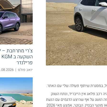
צ'רי מתרחבת – 
הש
פרילנדר
יואב פולס
|
08.2026 14:58
ל, במסגרת שיתוף פעולה שלי עם האתר.
י סטאריי נכנסת לשוק בתזמון מעניין. הרכב הנמכר ביותר ב 2025 היה רכב פלאג אין הייבריד, ונתח השוק
ד על 11.6% מכלל השוק בשנת 2025. נתח שוק זה הושג על אף שהיצע הדגמים עם הנעת
פלאג אין הייבריד אינו גדול, בוודאי בהשוואה להיצע הדגמים החשמליים או מונעי הבנזין. הבוקר, אמצע מאי 2026