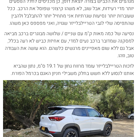
מגהצים את הכביש בצורה יוצאת דופן, כן מכניסים לחלל הנוסעים
יותר מדי רעידות, אבל שוב, לא משהו קיצוני שפוסל את הרכב. ככל
שעוברות יותר נסיעות שגרתיות אני מתחיל יותר להתבלבל ולהבין
שהתפיסה שלי לגבי הטריילבלייזר שגויה, ואני מפספס כאן משהו.
נסיעה של כמה מאות ק"מ עם שניים / שלושה מבוגרים ברכב מביאה
למסקנה שמדובר ברכב נעים למדי, עם אחיזת כביש לא רעה בכלל,
אבל גם ללא שום מאפיינים מרגשים כלשהם. הוא עושה את העבודה
טוב, וזהו.
לזכות הטריילבלייזר עומד מרווח גחון של 19.1 ס"מ, נתון שהביא
אותנו לנסוע ללא חשש בחלק משבילי חניון האגם בכרמל הפורח.