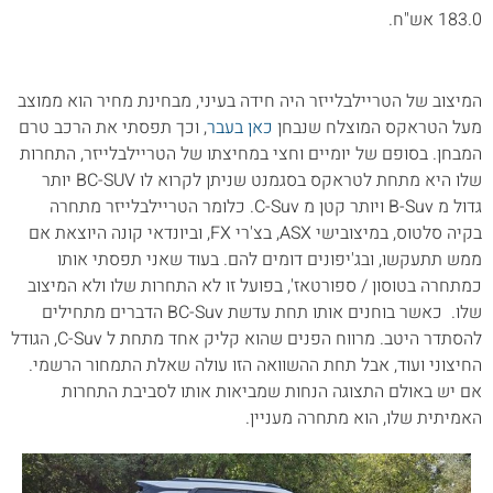
183.0 אש"ח.
המיצוב של הטריילבלייזר היה חידה בעיני, מבחינת מחיר הוא ממוצב
מעל הטראקס המוצלח שנבחן
כאן בעבר
, וכך תפסתי את הרכב טרם
המבחן. בסופם של יומיים וחצי במחיצתו של הטריילבלייזר, התחרות
שלו היא מתחת לטראקס בסגמנט שניתן לקרוא לו BC-SUV יותר
גדול מ B-Suv ויותר קטן מ C-Suv. כלומר הטריילבלייזר מתחרה
בקיה סלטוס, במיצובישי ASX, בצ'רי FX, וביונדאי קונה היוצאת אם
ממש תתעקשו, ובג'יפונים דומים להם. בעוד שאני תפסתי אותו
כמתחרה בטוסון / ספורטאז', בפועל זו לא התחרות שלו ולא המיצוב
שלו. כאשר בוחנים אותו תחת עדשת BC-Suv הדברים מתחילים
להסתדר היטב. מרווח הפנים שהוא קליק אחד מתחת ל C-Suv, הגודל
החיצוני ועוד, אבל תחת ההשוואה הזו עולה שאלת התמחור הרשמי.
אם יש באולם התצוגה הנחות שמביאות אותו לסביבת התחרות
האמיתית שלו, הוא מתחרה מעניין.