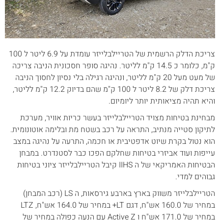
צריכת הדלק הרשמית של הטריילבלייזר עומדת על 6.9 ליטר ל 100
ק"מ, כלומר כ 14.5 ק"מ לליטר. נהיגה סופר חסכונית הניבה צריכה
של מעט מעל 20 ק"מ לליטר, ונהיגה רגילה בלי נסיון לחסוך הניבה
צריכת דלק של 8.2 ליטר ל 100 ק"מ שהם בדיוק 12.2 ק"מ לליטר,
והיא תהיה מציאותית יותר ליומיום.
מבחינת בטיחות מצויד הטריילבלייזר בעשר כריות אוויר, מערכת
לתיקון סטייה מנתיב, התראה על רכב בשטח מת ובלימה אוטונומית.
הוא נטול בקרת שיוט אדפטיבית או חכמה, התרעה על נהיגה במצב
עייפות ועוד אביזרי בטיחות שחלקם הפכו כבר לסטנדרט. במבחן
הבטיחות האמריקאי של ה IIHS קיבל הטריילבלייזר ציוני בטיחות
גבוהים למדי.
הטריילבלייזר משווק בארץ בארבע גירסאות, ה LS (רכב המבחן)
במחיר של 160.0 אש"ח, דגם LT+ במחיר של 164.0 אש"ח, LTZ
במחיר של 171.0 אש"ח ו Active Z עם הנעה כפולה במחיר של