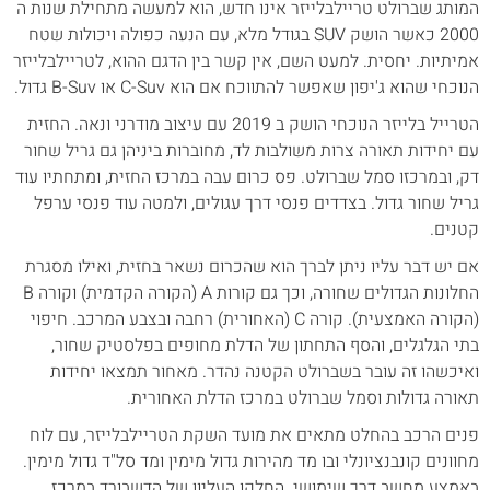
המותג שברולט טריילבלייזר אינו חדש, הוא למעשה מתחילת שנות ה
2000 כאשר הושק SUV בגודל מלא, עם הנעה כפולה ויכולות שטח
אמיתיות. יחסית. למעט השם, אין קשר בין הדגם ההוא, לטריילבלייזר
הנוכחי שהוא ג'יפון שאפשר להתווכח אם הוא C-Suv או B-Suv גדול.
הטרייל בלייזר הנוכחי הושק ב 2019 עם עיצוב מודרני ונאה. החזית
עם יחידות תאורה צרות משולבות לד, מחוברות ביניהן גם גריל שחור
דק, ובמרכזו סמל שברולט. פס כרום עבה במרכז החזית, ומתחתיו עוד
גריל שחור גדול. בצדדים פנסי דרך עגולים, ולמטה עוד פנסי ערפל
קטנים.
אם יש דבר עליו ניתן לברך הוא שהכרום נשאר בחזית, ואילו מסגרת
החלונות הגדולים שחורה, וכך גם קורות A (הקורה הקדמית) וקורה B
(הקורה האמצעית). קורה C (האחורית) רחבה ובצבע המרכב. חיפוי
בתי הגלגלים, והסף התחתון של הדלת מחופים בפלסטיק שחור,
ואיכשהו זה עובר בשברולט הקטנה נהדר. מאחור תמצאו יחידות
תאורה גדולות וסמל שברולט במרכז הדלת האחורית.
פנים הרכב בהחלט מתאים את מועד השקת הטריילבלייזר, עם לוח
מחוונים קונבנציונלי ובו מד מהירות גדול מימין ומד סל"ד גדול מימין.
באמצע מחשב דרך שימושי. החלקו העליון של הדשבורד במרכז