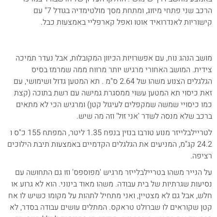
הרכב שני פתחי מיזוג, ומתחת מסך מולטימדיה בגודל 7" עם
קישוריות לאנדרואיד אוטו ואפל קארפליי באמצעות כבל.
מושב הנהג נוח, עם אפשרויות הכיוון המקובלות, אבל נעדר תמיכה
צידית. המושב האחורי מרגיש יותר מרווח ממה שמרמז בסיס
הגלגלים הצנוע משהו של 2.64 ס"מ . תא המטען גדול ושימושי, עם
זאת כיסוי תא המטען עשוי ממסגרת גמישה עם רשת בתוכה (קצת
כמו כיסויי שמשה שמקפלים לעיגול קטן) ומרגיש הכי לא מתאים
ברכב שלא מנסה לשדר 'אני זול' וזה מה שיש.
לטריילבלייזר מנוע טורבו בנזין בנפח 1.35 ליטר, המפתח 155 כ"ס ו
24.2 קג"מ, המניעים את הגלגלים הקדמיים באמצעות תיבת הילוכים
רציפה.
על הנייר משהו בטריילבלייזר מרגיש 'מפוספס' וזו גם התחושה עם
נסיעות שגרתיות של בית עבודה. משהו מאוד בינוני. הוא לא גרוע או
חלש, אבל גם לא מצטיין, ואני מתחיל לתהות על מקומו כשיש לו אח
קטן שקוראים לו שברולט טראקס. המתלים עושים עבודה בסדר, לא