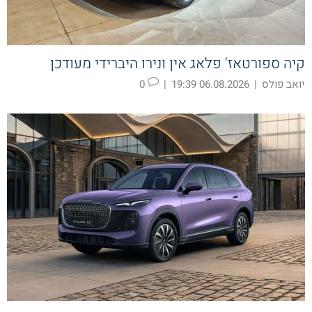
קיה ספורטאז' פלאג אין ונירו היברידי מעודכן
יואב פולס
|
06.08.2026 19:39
|
0