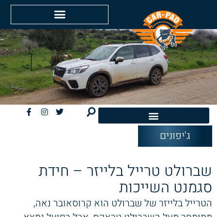
ג'יפונים
חשמליות EV
שברולט טרייל בלייזר – חידת
סגמנט השייכות
הטרייל בלייזר של שברולט הוא קרוסאובר נאה,