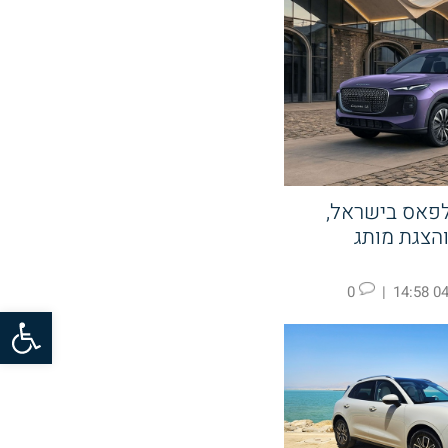
לפאס בישראל,
קעה ב KGM והצגת מותג
0
|
04.
פתח סרגל