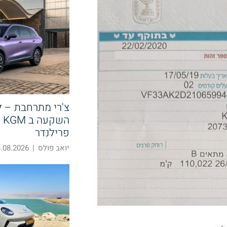
צ'רי מתרחבת – 
הש
פרילנדר
יואב פולס
|
08.2026 14:58