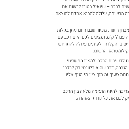
ית לרכב – שיואיל בטובו לרשום את
דה הרשומה, עלולה להביא אתכם להוצאה
ן רישוי. מכיוון שגם היום ניתן בקלות
יחסית לזייף את הק"מ של הרכב, אם ברישיון רשום שבתאריך X הרכב היה עם Y ק"מ, ומציגים לכם היום רכב עם
 רישום והקלדה, ולעיתים עלולה להתרחש
הקילומטראז' הרשום.
יות לכשירות הרכב ולמצבו המשפטי.
הגבהה, דבר שהוא רלוונטי רק לרכבי
ת סעיף זה תוך ציון מי הגוף אליו
צריכה להיות התאמה מלאה בין הרכב
ק לכם את כל נורות האזהרה.