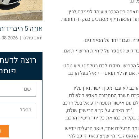
ינו.
אמה בין הרכב שעומד לפניכם לבין
עד הונאה וזיוף מסמכים במקרה החמור.
אורה 5 היברידית – חוצה קטגוריות
יואב פולס
|
08.2026 10:52
. נעבור יחד על הסימונים.
בדוק שהמספר על לוחיות הרישוי תואם
רוצה לדעת
על הכביש. סיפרו לכם בטלפון שיש טסט
פוסט
 בסעיף. אם זה לא תואם – יואיל בעל הרכב
ב לא עבר מכון רישוי, ואין עליו
. כיום משרד התחבורה מאפשר לשלם
לם עם אישור תנועה יגיע אל בעל הרכב
___ " זה מצביע על כך שהרישיון שולם,
בקלות. כמו את כל יתר רישיון הרכב.
ותר מבעלים אחד, שאר הבעלים יופיעו
ש
 התאמה בין מי שמציג את הרכב למי