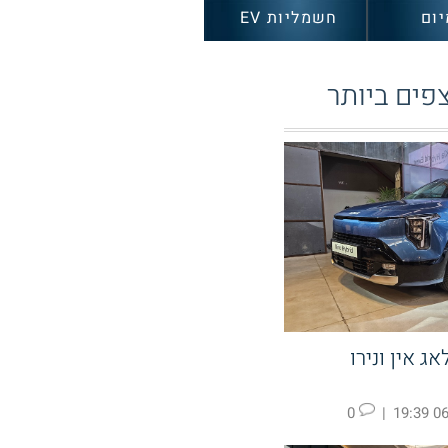
יום
חשמליות EV
פים ביותר
ג אין ונירו
0
|
06.