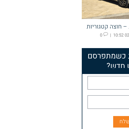
0
|
02.
 כשמתפרסם
 חדש?
לח