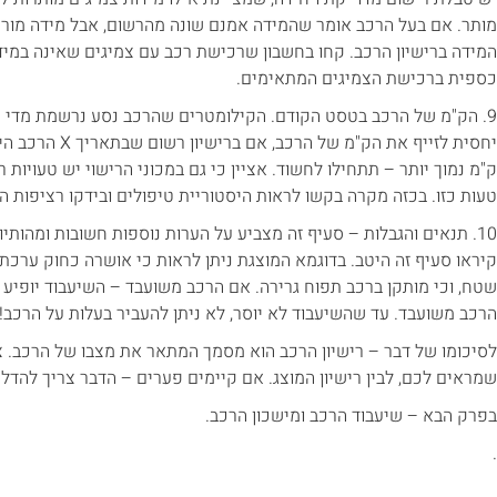
מותר. אם בעל הרכב אומר שהמידה אמנם שונה מהרשום, אבל מידה מורש
המידה ברישיון הרכב. קחו בחשבון שרכישת רכב עם צמיגים שאינה במי
כספית ברכישת הצמיגים המתאימים.
9. הק"מ של הרכב בטסט הקודם. הקילומטרים שהרכב נסע נרשמת מדי מבח
ק"מ נמוך יותר – תתחילו לחשוד. אציין כי גם במכוני הרישוי יש טעויות
טעות כזו. בכזה מקרה בקשו לראות היסטוריית טיפולים ובידקו רציפות 
10. תנאים והגבלות – סעיף זה מצביע על הערות נוספות חשובות ומהות
קיראו סעיף זה היטב. בדוגמא המוצגת ניתן לראות כי אושרה כחוק ערכת 
שטח, וכי מותקן ברכב תפוח גרירה. אם הרכב משועבד – השיעבוד יופיע תח
הרכב משועבד. עד שהשיעבוד לא יוסר, לא ניתן להעביר בעלות על הרכב!
לסיכומו של דבר – רישיון הרכב הוא מסמך המתאר את מצבו של הרכב. 
שמראים לכם, לבין רישיון המוצג. אם קיימים פערים – הדבר צריך להדלי
בפרק הבא – שיעבוד הרכב ומישכון הרכב.
.