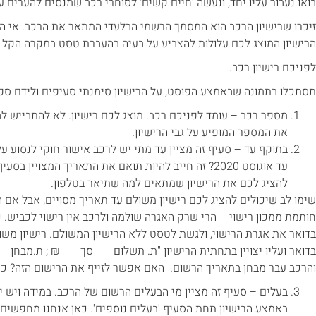
בואו נעבור עליו יחד, ונעשה 'חיים קשים' לסוחרי רכב שמנסים להערים על
זיכרו שרישיון הרכב הוא המסמך הרשמי הבלעדי המתאר את הרכב. אי הת
הרישיון המוצג לכם עלולות להצביע על בעיה בהעברת טסט במקרה הקל ו
לפניכם רישיון רכב.
תסתכלו בתמונה שבאמצע הפוסט, על הרישיון סימנתי סעיפים ולידם ספרה
מספר רכב – עומד לפניכם רכב. מוצג לכם רישיון. לא להתבייש ל
את המספר המופיע על גבי הרישיון.
בתוקף עד – סעיף זה מציין עד מתי יש לרכב אישור חוקי לנסוע 
עד אוגוסט 2020? זה חייב להיות תואם את התאריך המצויין
להציג לכם את הרישיון שמתאים למה שתיאר בטלפון.
שימו לב שיכולים להציג לכם רישיון משולם עד תאריך מסויים, אבל אם הרכ
חותמת ממכון רישוי – הרי שרק האגרה שולמה ולרכב אין רישוי לכביש
בדואר את אגרת הרישוי, ולגשת לטסט ללא הרישיון המשולם. רישיון משו
בדואר ועליו יצויין בתחתית הרישיון "ת. תשלום ___ סך ___ ₪ ; ת.מבחן _
והרכב עבר מבחן בתאריך הרשום. האם אפשר לזייף את הרישום הזה? כן. 
בעלים – סעיף זה מציין מי הבעלים הרשום של הרכב. במידה ויש י
באמצע הרישיון תחת הסעיף 'בעלים נוספים'. כאן אנחנו מחפשים