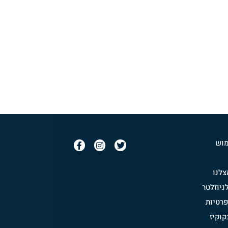
מוש
לנו
יוזלטר
פרטיות
וקיז