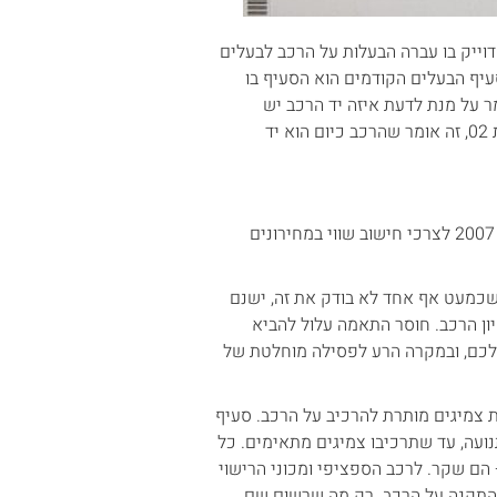
דוייק בו עברה הבעלות על הרכב לבעלים
שדנות. סעיף הבעלים הקודמים הוא הסעיף בו
ר על מנת לדעת איזה יד הרכב יש
להוסיף למספר הרשום 1. במקרה האמור – רשום בסעיף בעלויות קודמות 02, זה אומר שהרכב כיום הוא יד
6. שנת ייצור – סעיף זה מצביע על 'מודל הרכב'. הרכב בדוגמא הוא מודל 2007 לצרכי חישוב שווי במחירונים
שכמעט אף אחד לא בודק את זה, ישנם
ון הרכב. חוסר התאמה עלול להביא
שלכם, ובמקרה הרע לפסילה מוחלטת של
דת צמיגים מותרת להרכיב על הרכב. סעיף
ועה, עד שתרכיבו צמיגים מתאימים. כל
ידה, מותר להוסיף 5% או 10% וזה 'בסדר' – הם שקר. לרכב הספציפי ומכוני הרישוי
 להתקנה על הרכב. רק מה שרשום שם