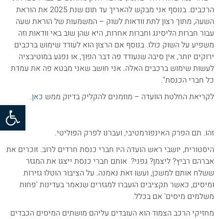
הרכבים. בנוסף אני מבקש להאריך עד תום שנת 2025 את הוראת
השעה, מתוך רצון לתת וודאות לשוק – המשמעות של הוראת שעה
עבור חברות הליסינג וחברות אחרות, היא שהן שוב באי וודאות וזה
משפיע על השוק כולו. בנוסף אם הרצון הוא לעודד שימוש ברכבים
ירוקים יותר, אין סיבה שנעודד פה דבר הפוך, או נפגע במוטיבציה
לעשות שימוש ברכבים האלה. אני חושב שאני מבטא פה את עמדת
כל חברי הכנסת".
לקריאת החלטת הוועדה – מוזמנים להקליק בדיוק ממש
כאן.
פתח סרגל
זהו. תם הפרק האינפורמטיבי, ועברנו לפרק הפוליטי.
היסטורית, יושבי ראש הועדה היו חברי כנסת חרדים לרוב. זוכרים את
אברהם רביץ? ליצמן? גפני? אותם חברי כנסת ייצגו את המגזר
ששלח אותם למשכן, ועשו זאת נאמנה. על הציבור הוטלו גזירות
ומיסים, כאשר תקציבים הועברו למגזרים שנאמר בעדינות 'פחות
משלמים מיסים' אם בכלל.
מחזיקי הרכב הצמוד הוא העובדים עליהם מושתים המיסים הכבדים