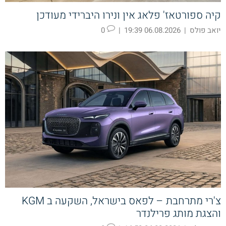
קיה ספורטאז' פלאג אין ונירו היברידי מעודכן
יואב פולס
|
06.08.2026 19:39
|
0
צ'רי מתרחבת – לפאס בישראל, השקעה ב KGM
והצגת מותג פרילנדר