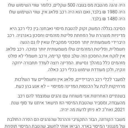
היה נהנה מהטבת מס בגובה 500 שקלים, כלומר שווי השימוש שלו
היה 1980 ₪ בלבד, ואם הוא היה רכב פלאג אין, שווי השימוש שלו
היה 1480 ₪ בלבד.
הסיבה בגללה המשק זקוק להטבת מיסוי ואבחנה בין כלי רכב היא
מדיניות מוצהרת של הפחתת פליטת מזהמים וחסכון באנרגיה. רכב
היברידי משמעותית יותר חסכוני ממקבילו שאין לו גם הנעה
חשמלית, ופליטת המזהמים שלו משמעותית יותר נמוכה. רכב פלאג
אין לוקח את החסכון הזה שלב נוסף קדימה, ורכב חשמלי לא פולט
מזהמים כלל במהלך נסיעתו. המדינה רוצה לעודד תחבורה ירוקה
ונקיה, ולכן מעודדת שימוש בכלי רכב כאלה.
למעבר לכלי רכב היברידיים, פלאג אין וחשמליים עוד השלכות
מרחיקות לכת על הכנסות המדינה ממיסוי – לא אגע בהן כעת.
בשנתיים האחרונות אני משוחח עם נהגים שמוצמד להם רכב
מהעבודה, ומסביר שהטבת המיסוי הזו תישאר איתנו עד סוף שנת
2021, ואח"כ לא ניתן לדעת מה יהיה.
משבר הקורונה, הבור התקציבי וההרגל שהנהגים הם הפרה החולבת
של מנגנוני המיסוי בארץ, הביאו אותי לחשוב שהטבת המיסוי תופחת