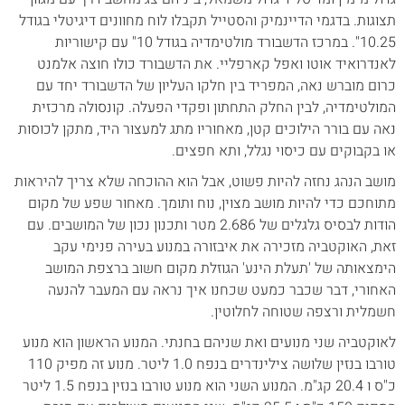
תצוגות. בדגמי הדיינמיק והסטייל תקבלו לוח מחוונים דיגיטלי בגודל
10.25". במרכז הדשבורד מולטימדיה בגודל 10" עם קישוריות
לאנדרואיד אוטו ואפל קארפליי. את הדשבורד כולו חוצה אלמנט
כרום מוברש נאה, המפריד בין חלקו העליון של הדשבורד יחד עם
המולטימדיה, לבין החלק התחתון ופקדי הפעלה. קונסולה מרכזית
נאה עם בורר הילוכים קטן, מאחוריו מתג למעצור היד, מתקן לכוסות
או בקבוקים עם כיסוי נגלל, ותא חפצים.
מושב הנהג נחזה להיות פשוט, אבל הוא ההוכחה שלא צריך להיראות
מתוחכם כדי להיות מושב מצוין, נוח ותומך. מאחור שפע של מקום
הודות לבסיס גלגלים של 2.686 מטר ותכנון נכון של המושבים. עם
זאת, האוקטביה מזכירה את איבזורה במנוע בעירה פנימי עקב
הימצאותה של 'תעלת הינע' הגוזלת מקום חשוב ברצפת המושב
האחורי, דבר שכבר כמעט שכחנו איך נראה עם המעבר להנעה
חשמלית ורצפה שטוחה לחלוטין.
לאוקטביה שני מנועים ואת שניהם בחנתי. המנוע הראשון הוא מנוע
טורבו בנזין שלושה צילינדרים בנפח 1.0 ליטר. מנוע זה מפיק 110
כ"ס ו 20.4 קג"מ. המנוע השני הוא מנוע טורבו בנזין בנפח 1.5 ליטר