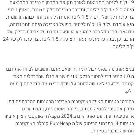
19 ק"מ לליטר, המציאות לאורך תקופת המבחן הצריכה הממוצעת
היתה כ 17.2 ק"מ לליטר, ומדובר בצריכת דלק מצוינת. באופן טבעי
צריכת הדלק של דגם ה 1.5 ליטר אמורה להיות יותר גבוהה, ורשמית
היא עומדת על כ 18 ק"מ לליטר. בפועל הצריכה היתה יותר גבוהה,
עם זאת, כמו בכל רכב לנהג יש השפעה ניכרת על צריכת הדלק של
הרכב. כך, בנהיגה מתונה מאוד הציגה ה 1.5 ליטר, צריכת דלק של 24
ק"מ לליטר.
במציאות, מה שאני יכול לומר זה שאם אתם חושבים לבחור את דגם
ה 1.0 ליטר כדי לחסוך בדלק, אני חושב שתגלו שההבדלים מאוד
קטנים, ולדעתי לא שווה לוותר על עודף הביצועים כדי לחסוך מעט
דלק.
בהיבטי בטיחות מצויד האוקטביה באביזרי הבטיחות ההכרחיים כמו
תיקון אקטיבי לסטיה מנתיב, בלימה אוטונומית, בקרת שיוט
אדפטיבית ועוד. עם זאת, היום ב 2024 מקבלת האוקטביה ציון איבזור
בטיחות 4. במבחני הריסוק של ה EuroNcap קיבלה האוקטביה
חמישה כוכבי בטיחות.