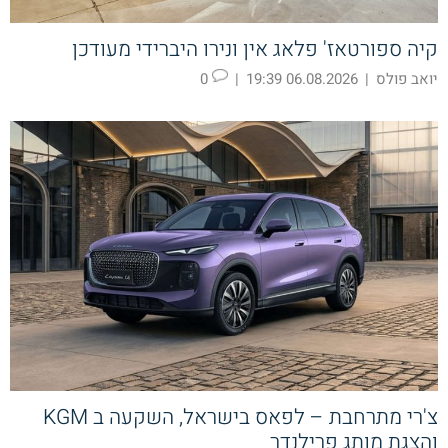
קיה ספורטאז' פלאג אין ונירו היברידי מעודכן
יואב פולס
|
06.08.2026 19:39
|
0
צ'רי מתרחבת – לפאס בישראל, השקעה ב KGM
והצגת מותג פרילנדר