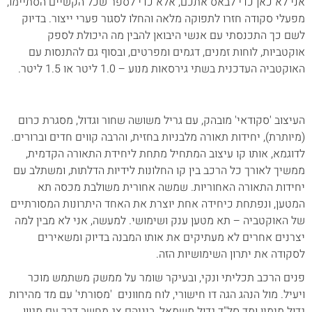
אני לא כאן כדי לבאס אתכם, אלא כדי לספר שכל הקשיים הסתיימו,
מפעלי סקודה חזרו לתפוקה מלאה והחלו לסגור פערי ייצור. בדיוק
לשם כך התכנסתי עם אנשי היבואן להבין מה היכולת לספק
אוקטביות, לוחות זמנים, דגמים ומפרטים, ובסוף גם להתנסות עם
האוקטביה העדכנית בשתי גירסאות מנוע – 1.0 ליטר או 1.5 ליטר.
העיצוב 'סקודאי' מובהק, עם גריל משושה שחור וגדול, מסגרת כרום
(מיותרת), יחידות תאורה מלבניות בחזית, והרבה קווים חדים וברורים.
לדוגמא, אותו קו עיצוב המתחיל מתחת ליחידת התאורה הקדמית,
ממשיך לאורך כל הרכב בין קו החלונות לידיות הדלתות, ומשתלב עם
יחידות התאורה האחוריות. שמשה אחורית משולבת מכסה תא
המטען, ונפתחת כיחידה אחת יוצרת את האחד היתרונות המסורתיים
של האוקטביה – תא מטען ענק ושימושי. למעשה, אני לא מבין למה
יצרנים אחרים לא מעתיקים את אותו המבנה בדיוק ומשאירים
לסקודה את יתרון השימושיות הזה.
פנים הרכב תכליתי ונקי, ובעיקר שומר על ממשק משתמש מוכר
ויעיל. מול הנהג הגה דו חישורי, לוח מחוונים 'מסורתי' עם מד מהירות
גדול מימין ומד סל"ד גדול משמאל, ביניהם צג מחשב דרך עם מגוון