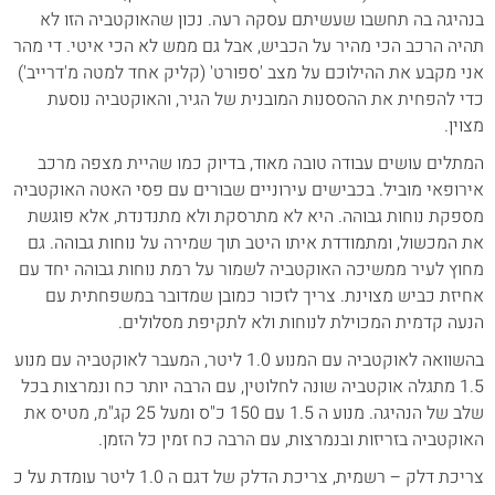
בנהיגה בה תחשבו שעשיתם עסקה רעה. נכון שהאוקטביה הזו לא
תהיה הרכב הכי מהיר על הכביש, אבל גם ממש לא הכי איטי. די מהר
אני מקבע את ההילוכם על מצב 'ספורט' (קליק אחד למטה מ'דרייב')
כדי להפחית את ההססנות המובנית של הגיר, והאוקטביה נוסעת
מצוין.
המתלים עושים עבודה טובה מאוד, בדיוק כמו שהיית מצפה מרכב
אירופאי מוביל. בכבישים עירוניים שבורים עם פסי האטה האוקטביה
מספקת נוחות גבוהה. היא לא מתרסקת ולא מתנדנדת, אלא פוגשת
את המכשול, ומתמודדת איתו היטב תוך שמירה על נוחות גבוהה. גם
מחוץ לעיר ממשיכה האוקטביה לשמור על רמת נוחות גבוהה יחד עם
אחיזת כביש מצוינת. צריך לזכור כמובן שמדובר במשפחתית עם
הנעה קדמית המכוילת לנוחות ולא לתקיפת מסלולים.
בהשוואה לאוקטביה עם המנוע 1.0 ליטר, המעבר לאוקטביה עם מנוע
1.5 מתגלה אוקטביה שונה לחלוטין, עם הרבה יותר כח ונמרצות בכל
שלב של הנהיגה. מנוע ה 1.5 עם 150 כ"ס ומעל 25 קג"מ, מטיס את
האוקטביה בזריזות ובנמרצות, עם הרבה כח זמין כל הזמן.
צריכת דלק – רשמית, צריכת הדלק של דגם ה 1.0 ליטר עומדת על כ