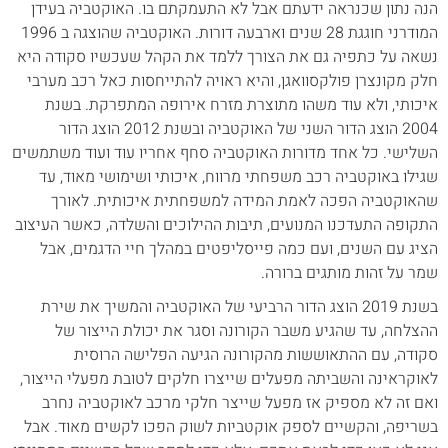
הנה נתון שכנראה ידעתם אבל לא התעמקתם בו. האוקטביה בעידן
המודרני חוגגת 28 שנים וארבעה דורות. האוקטביה שהוצגה ב 1996
נשאה על כתפיה גם את הצורך ללמד את הקהל שעכשיו סקודה היא
חלק מקונצרן פולקסוואגן, והיא ראויה להתייחסות כאל רכב מערבי
איכותי, ולא עוד משהו מתוצרת מזרח אירופה המתפרקת. בשנת
2004 הוצג הדור השני של האוקטביה ובשנת 2012 הוצג הדור
השלישי. כל אחד מדורות האוקטביה סחף אחריו עוד ועוד משתמשים
שגילו באוקטביה רכב משפחתי מרווח, איכותי ושימושי מאוד, עד
שהאוקטביה הפכה לאמת המידה למשפחתית איכותית. לאורך
התקופה התעדכנו המנועים, תיבות ההילוכים והשלדה, כאשר העיצוב
הציג עם השנים, ועם כמה פייסליפטים במהלך חיי הדגמים, אבל
שמר על זהות מותגים ברורה.
בשנת 2019 הוצג הדור הרביעי של האוקטביה והמשיך את שירת
ההצלחה, עד שהגיע משבר הקורונה וסגר את יכולת הייצור של
סקודה, עם ההתאוששות מהקורונה הגיעה הפלישה הרוסית
לאוקראינה והשביתה מפעלים שייצרו חלקים לטובת מפעלי הייצור,
ואם זה לא מספיק אז מפעל שייצר חלקי מרכב לאוקטביה נחרב
בשריפה, והקשיים לספק אוקטביות לשוק הפכו לקשים מאוד. אבל