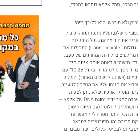
 לד אדום הנמתח לרוחב הרכב, סמל אלפא רומיאו במרכז,
בריק ולא מוברש. היא כל-כך יפה!
בי מושלם, ועליו מתג התנעה וכיבוי.
ריד את היד מההגה. מול הנהג לוח
מחוונים דיגיטלי בגודל 12.3", שיושב בתוך מסגרת לה שתי תעלות עגולות גדולות ( Cannocchiale) המכילות את
מז' לעיצובי לוחות המחוונים של פעם.
ורד. מישהי שראתה אותם ציינה מיד
'למה הם עשו את זה, זה נראה של פעם' – משימה הושלמה. במרכז הדשבורד מסך מולטימדיה בגודל 10.25" עם
יים (ויש גם ליושבים מאחור), המיזוג
? אם תניחו עליו את הטלפון לטעינה,
ינה מוסתר או כזה שלא ניתן לצפות
בטלפון המונח עליו. ידית הילוכים אוטומטית 'מסורתית', עם אפשרות להעברה למצב ידני, וחוגת DNA של אלפא –
חשמליים לחלוטין (עם מיזוג וחימום
ולמרות הכל היתה חסרה לי האפשרות
קת סביבת נהג ספורטיבית למראה
 ביחס לבסיס הגלגלים, ושני מבוגרים