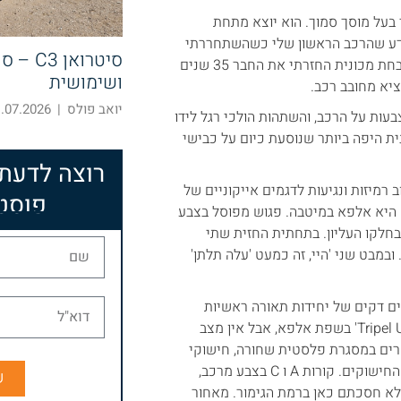
ר בעל מוסך סמוך. הוא יוצא מתחת
יודע שהרכב הראשון שלי כשהשתחררתי
סיטרואן
היה אלפא ג'וניור, עם מנוע ככה וככה, בזוית 4 מעלות, צמד ווברים…" באיבחת מכונית החזרתי את החבר 35 שנים
ושימושית
יא מחובב רכב.
יואב פולס
|
07.2026 07:43
עות על הרכב, והשתהות הולכי רגל לידו
ת היפה ביותר שנוסעת כיום על כבישי
רוצה לדעת
 רמיזות ונגיעות לדגמים אייקוניים של
פוסט
הטונאלה היא אלפא במיטבה. פגוש מפוסל בצבע
בחלקו העליון. בתחתית החזית שתי
מבט שני 'היי, זה כמעט 'עלה תלתן'
סים דקים של יחידות תאורה ראשיות
משני הצדדים, בכל אחד מהם שלושה 'ריבועים' שהם לא ממש ריבועים 'Tripel U' בשפת אלפא, אבל אין מצב
לגלים מעוטרים במסגרת פלסטית שחורה, חישוקי
18" מזוהים לחלוטין עם חמש 'פרסות', וקאליפרים אדומים בולטים בתוך החישוקים. קורות A ו C בצבע מרכב,
ש
 הקדמיות להסביר שלא חסכתם כאן ברמת הגימור. מאחור