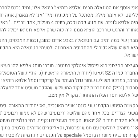
אני אוסף את הטונאלה מבית 'אלפא רומיאו' ביגאל אלון, ומיד נכנס לחב
לליפט, לא אומר מילה, מסתכל על המכונית ומיד "אני לא מאמין, אתה 
אחורה והרגש שהרכב הוציא ממנו היה כזה שרק אלפא רומיאו יכולה להוצ
מבחן של כמה ימים עם הטונאלה בצבע אדום כמובן, וכמות המבטים, ההצב
היא משהו שלא זכור לי מהתקופה האחרונה. לטעמי הטונאלה היא המכוני
ישראל.
העיצוב החיצוני הוא פיסול איטלקי במיטבו. חובבי מותג אלפא יזהו בעיצוב
החברה כמו ה SZ זגאטו (יחידות התאורה הראשיות). החזית של 
מרכב, במרכזו משולש שחור גדול העומד על קודקודו וסמל אלפא רומיאו 
סבכות (גריל) המתחברות לקודקוד המשולש שהוזכר משפט אחד למעלה. וב
של אלפא חסר העלה התחתון'. מקרי? אין מצב.
בקצוות הפגוש הקדמי שני כונסי אוויר מאונכים, ואז יחידות התאורה. פ
שלא תיזכרו מיד ב SZ זגאטו. הקווים מעוגלים ונקיים, בתי הג
קורה מרכזית מושחרת, וסמל speciale על הכנפיים