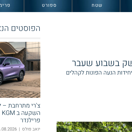
שטח
ספורט
פרימ
הפוסטים הנצ
שק בשבוע שעבר
חידות הנעה הפונות לקהלים
צ'רי מתרחבת – 
הש
פרילנדר
יואב פולס
|
08.2026 14:58