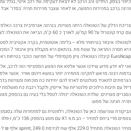
כיווני בצפון, החליט נהג הרכב לא לצאת לעקיפה של רכב איטי, בגלל ש
נהיגה ברכב במהירות התנועה, או לאחר שצבר מהירות תהיה 'בסדר' אבל ס
עם קרוז קונטרול על 90 קמ"ש, לאורך כ 60 ק"מ, הביאה את הטונאלה לצריכת דלק של 19.4 ק"מ לליטר.
לטונאלה איבזור בטיחותי מלא – בלימה אוטונומית, בקרה אקטיבית לסטייה
היא חסרה התראה 
EuroNcap קיבלה הטונאלה ציון מקסימלי של חמישה כוכבי בטיחות ראויים מאוד.
אני לא יודע מדוע שידכו אנשי אלפא את המנוע הספציפי הזה לרכב, א
בדמות הכנה מראש לתקינה מחמירה יותר בנושא זיהום אוויר. אנשי אל
דיזל עם תיבות הילוכים פלנטריות של אייסין, ולקבל רכבת כח מושלמת 
הסברים מצוינים. שלדת הטונאלה יכולה לטפל בלי בעיה גם בהספק מנוע כ
תהיה חגיגה של ממש.
הביקורת שנרשמה כאן על הטונאלה, רלוונטית גם למתחרות שלה בסגמנט ג
צנומים מדי ביחס למחיר – הב.מ.וו X1 עם מנוע בהספק 136 כ"ס, ו-וולוו XC40T2 עם 129 כ"ס.