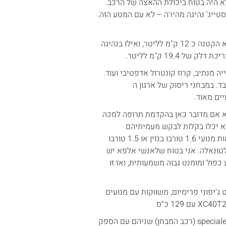
לא היה בטוח ביכולת ההאצה של הרכב.
טייג' נהיגה מהירה – לא עם המנוע הזה.
צריכת הדלק של הטונאלה היתה מצוינת. בנהיגה אגרסיבית צרכה האלפא הקטנה כ 12 ק"מ לליטר, ואילו בנהיגה
 מנתיב, קרוז קונטרול אדפטיבי ועוד.
על שטח מת. בהתאם היא מקבלת ציון איבזור 7 המכובד. במבחני ריסוק של ארגון ה
לא אם מדובר כאן בהקדמת תרופה למכה
פא יכלו בקלות לבקש מעמיתיהם
הצרפתים לתאגיד סטלנטיס לארוז להם יחידות כח מוכחות ומצוינות בדמות מנועי 1.6 טורבו בנזין או 1.5 טורבו
לטונאלה. אני בטוח שלאנשי אלפא יש
פול ומומנט גבוה משמעותית, ואז זו
'יפוני פרימיום, משווקות עם מנועים
מחיר הטונאלה מתחיל 229.0 אלף שח לגירסת sprint, 249.0 אלף ₪ ל speciale (רכב המבחן) שניהם עם הספק