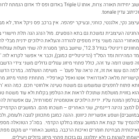
שוב יחידות תאורה צרות, אותו Triple U באדום ופס
וכיתוב עדין tonale.
עיצוב נקי, אלגנטי, כוחני, ובעיקר יפהפה. אין ברכב פס ניקל אחד, לא מ
החגיגה העיצובית נמשכת גם בתא הנוסעים. מול הנהג הגה תלת חישורי בעו
מאחורי ההגה משני צדיו מנופים להורדה והעלאת הילוכים ידנית מבלי להו
מד המהירות ומד הסל"ד (הדיגיטליים כמובן), וכבר אי אפשר לקרוא לזה 'ר
זה פשוט דומה עד זהה, כולל פתחי מיזוג עגולים גדולים משני צידי הדשב
קישוריות מלאה לאנדרואיד אוטו ואפל קארפליי. מתחתיו פתחי מיזוג מרכז
ותא פתוח לחפצים שמשמש גם משטח טעינה אלחוטי חכם. כמה הוא 'חכם'
הוא בזווית מושלמת שתוכלו לראות את הטלפון בקלות ולא עוד משטח טע
D למצב נהיגה דיינמיק, שני האחרים – תשכחו מהם. המושבים הקדמיים 
במושבים) ושפע אפשריות כיוונון. ההגה כמובן מתכוונן לגובה ולעומק, 
להנמיך עוד קצת את המושב עצמו בחלקו הקדמי. בסה"כ הטונאלה מספ
ואיכותית מבחינת חומרים ואיכות הרכבה. במושב האחורי יש מקום מפתיע
ישמחו לשהות בו ולא יתלוננו, גם בזכות פתחי מיזוג גדולים ויעילים.