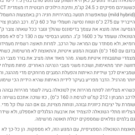
(mild hybrid) שמאפשרת תנועה במהירויות חניה רק באמצעות החשמ
הייבריד עם 275 כ"ס וטווח נסיעה חשמל
הנסיעה אתה מוצא את עצמך בדיסוננס שהולך וגובר ככל שאתה צובר ק"מ
הטונאלה שעומד על כ 1600
בדגם עם 160 כ"ס) תגובות המנוע איטיות, והתאוצות לא מרשימות
דוושה יותר מתאימות, ושוכח משני מצבי הנהיגה האחרים. פחות מוצלח ל
שמביאים לכך שידיות האיתות והפעלת המגבים מרוחקים מדי מההגה, 
יותר מהרגיל. הדבר מפריע בעיקר לידית האיתות שהיא הידית הכי שימוש
לרכב המבחן ו 212 קמ"ש לגרסת ה 160 כ"ס) , כזו
שומרת על יציבות כיוונית גבוהה, ונוחות מצוינת, גם אם הגה שלו קל מדי
הצליחו מתלי הטונאלה להצמיד את ארבעת הגלגלים לאספלט, ולא שידרו 
גם בלמים נפלאים שמספקים יכולת תאוטה מרשימה.
תאוצות הטונאלה הספציפית, עם המנוע הזה, לא מספקות. הן כל-כך לא 