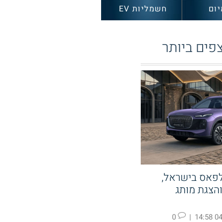
יום
חשמליות EV
פים ביותר
לפאס בישראל,
קעה ב KGM והצגת מותג
0
|
04.