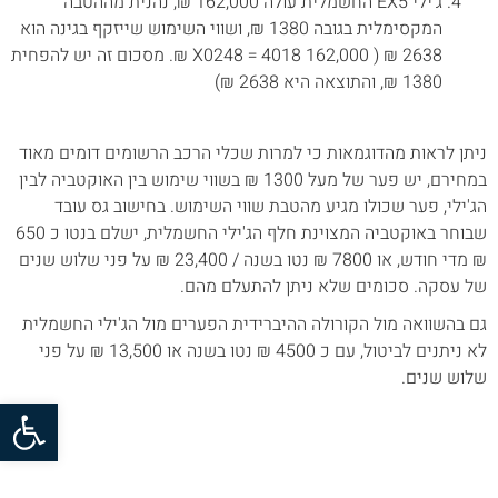
ג'ילי EX5 החשמלית עולה 162,000 ₪, נהנית מההטבה
המקסימלית בגובה 1380 ₪, ושווי השימוש שייזקף בגינה הוא
2638 ₪ ( 162,000 X0248 = 4018 ₪. מסכום זה יש להפחית
1380 ₪, והתוצאה היא 2638 ₪)
ניתן לראות מהדוגמאות כי למרות שכלי הרכב הרשומים דומים מאוד
במחירם, יש פער של מעל 1300 ₪ בשווי שימוש בין האוקטביה לבין
הג'ילי, פער שכולו מגיע מהטבת שווי השימוש. בחישוב גס עובד
שבוחר באוקטביה המצוינת חלף הג'ילי החשמלית, ישלם בנטו כ 650
₪ מדי חודש, או 7800 ₪ נטו בשנה / 23,400 ₪ על פני שלוש שנים
של עסקה. סכומים שלא ניתן להתעלם מהם.
גם בהשוואה מול הקורולה ההיברידית הפערים מול הג'ילי החשמלית
לא ניתנים לביטול, עם כ 4500 ₪ נטו בשנה או 13,500 ₪ על פני
שלוש שנים.
פתח סרגל