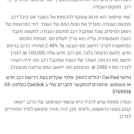
רכב ממקום העבודה.
'שווי שימוש' הוא סכום שנזקף להכנסתו של העובד אם קיבל רכב
ממקום העבודה, ומגדיל את חבות המס של העובד. לפי הפרשנות של
רשום המיסים, עובד שמקבל רכב ממקום העבודה, למעשה מקבל
הטבה משמעותית, עליה הוא צריך לשלם מס. תוספת הסכום
המחושבת לצרכי חישוב מס נקבעה על 2.48% ממחיר הרכב בהיותו
חדש. (לשם הדוגמה בלבד, אם רכב חדש עולה 100,000 ₪, לצורך
חישוב מס הכנסה, השכר של העובד שמקבל רכב כזה יהיה השכר
לצרכי מס + 2480 ₪. מהסכום הזה יחושב המס שייגבה מהעובד).
גולשי Car-Pad יכולים לחסוך אלפי שקלים בעת רכישת רכב חדש
או משומש. מוזמנים להתקשר לחברים שלי ב Carclick בטלפון 03-
3769938
נקודה נוספת שיש להכיר היא ש'שווי השימוש' של הרכב יישאר
קבוע בשנה הראשונה, ולאחר מכן יהיה מחיר מתואם למדד המחירים
לצרכן.