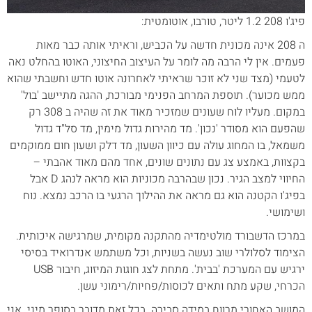
פיג'ו 208 1.2 ליטר, טורבו, אוטומטית:
ה 208 אינה מכונית חדשה על הכביש, וראיתי אותה כבר מאות
פעמים. אין לי הרבה מה לומר על העיצוב החיצוני, האוטו בהחלט נאה
לטעמי (מצד שני לא זוכר שראיתי לאחרונה אוטו חדש וחשבתי שהוא
ממש מכוער). תוספת המרחב הפנימי מבורכת, ההגה מתיישב 'בול'
במקום. מעליו לוח שעונים שמזכיר מאוד את זה שהיה ב 308 רק
שהפעם הוא מסודר 'נכון'. מד מהירות גדול מימין, מד סל"ד גדול
משמאל, בו המחוג עולה עם כיוון השעון, מד דלק ושעון חום ממוקמים
בקצוות, באמצע צג עם נתונים שונים, אחד מהם מאוד אהבתי –
החיווי למצב הגיר. נכון שבהרבה מכוניות הוא מראה לנהג D אבל
בפיג'ו הקטנה הוא גם מראה את ההילוך הרגעי בו הרכב נמצא. נוח
ושימושי.
במרכז הדשבורד מולטימדיה מהתקנה מקומית, שמרגישה איכותית.
הצימוד לסלולרי שוב נעשה בשניות, וכל משתמש אנדרואיד בסיסי
ירגיש עם המערכת 'בבית'. מתחת לצג חוגות המיזוג, חיבור USB
הכרחי, שקע מתח ותאים לכוסות/פחיות/רימוני עשן.
המושב האחורי מרווח במידה סבירה. בכל זאת מדובר בסופר מיני. אני