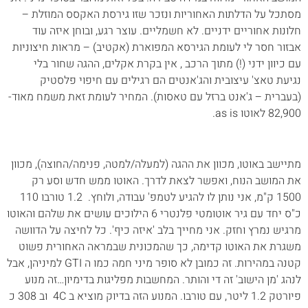
מסתכל על הדלתות האחוריות ונזכר שזו גירסת האקסס המוזלת –
חלונות אחוריים ידניים. לא חשמליים. עוצר רגע, ובוחן איזה עוד
אבזור חסר לי לעומת הגירסא המפוארת (אקטיב) – מראות חיצוניות
עם כיוון ידני (!) מתוך הרכב , אין בקרת אקלים, ההגה שחור בלי
נגיעת טאצ' עיצובית והג'אנטים הם רגילים עם חיפוי פלסטיק
(בעברית – ג'אנט ברזל עם טאסות). המחיר לעומת זאת משמח מאוד-
82,900 לאוטו as is.
מתיישב באוטו, מכוון את ההגה (למעלה/למטה, פנימה/החוצה), מכוון
את המושב הנוח, ואפשר לצאת לדרך. האוטו ממש חדש וסע רק
1500 ק"מ, אני נותן לו להגיע לטמפ' עבודה, ולוחץ. 1.2 טורבו 110
כ"ס יחד עם גיר אוטומטי פלנטרי 6 הילוכים עושים את שלהם והאוטו
מרגיש נמרץ וחזק. אני מחייך בלב 'איזה כיף'. כל לחיצה על הדוושה
משגרת את האוטו קדימה, כך שהמכונית שבמראה האחורית פשוט
קטנה במהירות. זה כמובן לא סופר מיני חמה כמו ה GTI למיניהן, אבל
לנהג 'מן הישוב' זה די והותר. המחשבות מפליגות בדימיון…זה מנוע
פיורטק 1.2 ליטר, עם טורבו. המנוע הזה בדיוק מוציא ב 4C וב 308 כ