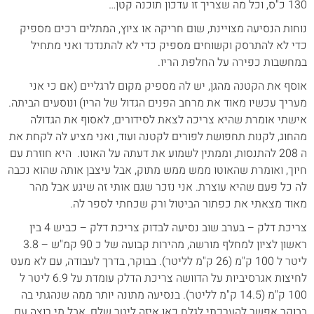
130 כ"ס, וכל מה שצריך זו עדכון תוכנה קטן…
נוחות הנסיעה מצויינת, שום חריקה או ציוץ, המתלים רכים מספיק
כדי לא להתרסק וקשוחים מספיק כדי לא להתנדנד ואני מתחיל
במחשבות כפירה על החלפת הריו.
אוסף את הקטנה מהגן, יש לה מספיק מקום לרגליים (אם כי אני
מעריך עכשיו מאוד את מרחב הפנים הגדול של הריו) ונוסעים הביתה.
אישתי אומרת שהיא צריכה לצאת לסידורים, לאסוף את הגדולה
מהחוג, לקנות תחפושת לפורים לקטנה ועוד, ואני מציע לה לקחת את
ה 208 להתנסות, וממתין לשמוע את דעתה על האוטו. היא חוזרת עם
חיוך, ואומרת שהאוטו ממש ממש מתוק, אבל עיצבן אותה שהוא נכבה
לה כל פעם שהיא עוצרת. אני נזכר שגם אותי זה שיגע אבל מהר
מאוד מצאתי את כפתור הביטול ורק שכחתי לספר לה.
צריכת דלק – בערב שוב נסיעה לבדוק צריכת דלק – כביש 4 בין
ראשון לציון למחלף מורשה, מהירות קבועה של כ 90 קמ"ש – 3.8
ליטר ל 100 ק"מ (26 ק"מ לליטר). בבוקר, בדרך לעבודה, עם לא מעט
לחיצות אגרסיביות על הדוושה צריכת הדלק עומדת על 6.9 ליטר ל
100 ק"מ (14.5 ק"מ לליטר). בנסיעה מתונה יותר ממה שנהגתי בה
בבוקר אפשר להערכתי לגלח כאן איזה ליטר שלם, אבל מי רוצה עם