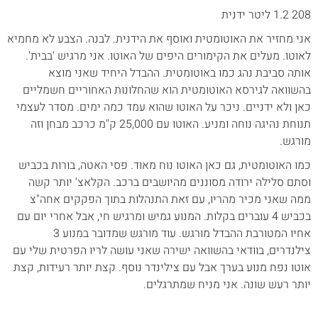
208 1.2 ליטר ידנית
אני מחזיר את האוטומטית ואוסף את הידנית. לבנה. הצבע לא מחמיא
לאוטו. מעלים את הקימורים היפים של האוטו. אני מרגיש 'בבית'.
אותה סביבת נהג כמו באוטומטית. ההבדל היחיד שאני מוצא
בהשוואה לגירסא האוטומטית הוא שהחלונות האחוריים חשמליים
כאן ולא ידניים. ניכר על האוטו שהוא עמד כמה ימים. מסדר לעצמי
תנוחת נהיגה נוחה ומניע. האוטו עם 25,000 ק"מ כרכב מבחן וזה
מורגש.
כמו האוטומטית, גם כאן האוטו נוח מאוד. פסי האטה, בורות בכביש
וסתם סלילה ירודה מסוננים מהיושבים ברכב. הקלאצ' יותר קשה
ממה שאני מכיר מהריו, עם זאת התנהלות בתוך הפקקים אחה"צ
בכביש 4 עוברים בקלות. המנוע גמיש ומרגיש חי, אבל אחרי יום עם
אחיו המטורבת ההבדל מורגש. עוד מורגש שמדובר במנוע 3
צילנדרים, בוודאי בהשוואה ישירה שאני עושה לריו הפרטית שלי עם
אוטו נפח מנוע בערך אבל עם צילינדר נוסף. קצת יותר רעידות, קצת
יותר רעש שונה. אני מניח שמתרגלים.