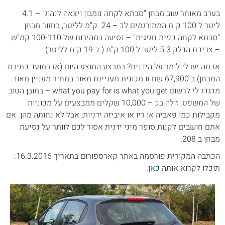
בערב מאוחר שוב מבחן "סבתא לקחה נומבון ויצאה לנהוג" – 4.1
ליטר ל 100 ק"מ המתורגמים לכ – 24 ק"מ לליטר, בחזור מבחן
"סבתא לקחה כפית חגיגית" – נסיעה במהירות של 100-110 קמ"ש
– צריכת הדלק 5.3 ליטר ל 100 ק"מ ( כ 19 ק"מ לליטר).
אז מה יש לי לומר על הידנית? במבצע המוצע היום (אז במועד כתיבת
המבחן) ב 67,900 שח זו מכונית מעניינת מאוד במחיר מעניין מאוד.
מדגדג לי לרשום what you pay for is what you get – במובן הטוב
של המשפט. זולה בכ – 10,000 שקלים ממבצעים על מכוניות
מקבילות כמו פאביה או ריו או איביזה ידניות, אבל לא נחותה מהן. אם
אתם חושבים לקנות סופר מיני ידנית אסור לכם לוותר על נסיעת
מבחן ב 208.
הכתבה המקורית פורסמה באתר קארספורום בתאריך 16.3.2016.
תוכלו לקרוא אותה
כאן
.