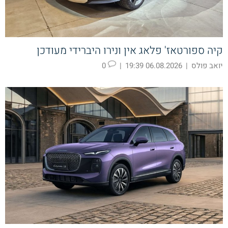
קיה ספורטאז' פלאג אין ונירו היברידי מעודכן
יואב פולס
|
06.08.2026 19:39
|
0