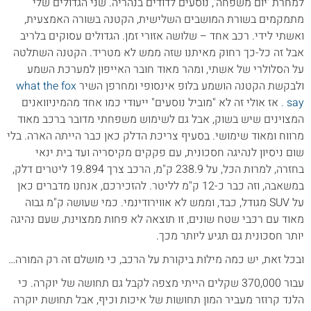
למחרת 'יום משפחה', נוסעים לדודים בנהריה. שני הגדולים שלי
מתמקמים בשורת המושבים השלישית, הקטנה בשורה האמצעית,
ואשתי לידי. רכב אחד – שלושה אזורי זמן. הגדולים עסוקים בלריב
אבל זה כל-כך רחוק מאיתנו שזה ממש לא מטריד. הקטנה השתלטה
על הסלולרי של אשתי, ומהר מאוד חובר האייפון למערכת השמע
ולבקשת הקטנה הושמע בלופ אינסופי ומחרפן השיר
what the fox
say .
אז אולי זה לא "מוביל נוסעים" ייעודי כמו אחד מהמיניוואנים
המצוינים שיש בשוק, אבל גם לשימוש משפחתי מדובר ברכב מאוד
מרווח ומאוד שימושי. בסעיף צריכת הדלק כאן כבר הייתה הארה. בלי
שום ניסיון לנהיגה חסכונית, עם פקקים מקיסריה ועד בית ינאי
בחזרה, למרות הכל, על 238.9 ק"מ, הרכב צרך 19.894 ליטרים דלק,
במשאבה, וזה כבר כ-12 ק"מ לליטר. להזכירכם, אנחנו מדברים כאן
על SUV מגודל, כבד, וממש לא אווירודינמי. כמי שעושה ק"מ גבוה
מאוד עם רכבי שטח שונים, זו תוצאה לא פחות ממצוינת, שעם נהיגה
יותר חסכונית גם תגיע ליותר מכך.
ובכל זאת, יש כמה מילות ביקורת על הרכב, כי מושלם זה רק המורה…
עבור 370,000 שקלים הייתי מצפה לקבל גם תחושה של יוקרה. כי
הלנד קרוזר מעביר המון תחושות של איכות וכיף, אבל תחושת יוקרה