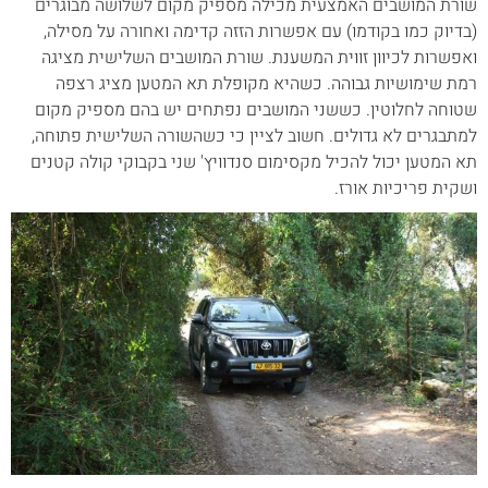
שורת המושבים האמצעית מכילה מספיק מקום לשלושה מבוגרים
(בדיוק כמו בקודמו) עם אפשרות הזזה קדימה ואחורה על מסילה,
ואפשרות לכיוון זווית המשענת. שורת המושבים השלישית מציגה
רמת שימושיות גבוהה. כשהיא מקופלת תא המטען מציג רצפה
שטוחה לחלוטין. כששני המושבים נפתחים יש בהם מספיק מקום
למתבגרים לא גדולים. חשוב לציין כי כשהשורה השלישית פתוחה,
תא המטען יכול להכיל מקסימום סנדוויץ' שני בקבוקי קולה קטנים
ושקית פריכיות אורז.