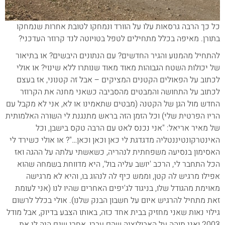
כל כך הרבה גרסאות עלו על הוורד ונמחקו לטובת אחרות שנמחקו
בתורן. מאיפה בכלל מתחילים לטפל בטויוטה לנד קרוזר העדכני?
להתחיל מהמנוע והגיר החדשים? עם הנתונים היבשים? או בתיאור
של יכולות השטח הגבוהות מאוד מאוד שנותרו ללא שינוי? או אולי
לכתוב על הפאולים הקטנים המציקים – אבל זה קטנוני, אז בעצם
לכתוב על התחושה והמבטים מהסביבה כשאני מחנה את הקרוזר
החדש מול הגן של הקטנה (מבטים שתאמינו או לא, אני לא מקבל עם
הריו הפרטית שלי) וכל הזמן הזה בראש מתנגנת לי השורה האלמותית
של מאיר אריאל: "אני נכנס לאט עם הרבה טקס בישבן, וכל
האינטרקונטיננטליה מדגדגת לי כאן וכאן וכאן…"? או אולי כשירד לי
האסימון בנסיעה משפחתית לנהריה, כשאשתי עלתה על ההגה ואז
הכל התחבר לי, הרכב 'יושב עליה בול', היא מדווחת בשמחה שהוא
אפילו מרגיש לה קטן, וממש כיף לה לנהוג בו, והיא לא מרגישה
מאוימת מהגודל שלו, בניגוד לג'יפים האחרים שהיו לנו (אני לעומת
זאת מתחיל להרגיש איום על חשבון הבנק שלנו). אולי בכלל לרשום
גילוי נאות שאני מחזיק בבית אחד כזה, באותו הצבע בדיוק, אבל מודל
2003 ואני תוהה על האבולוציה שהם עברו, אחרי שגם היה לי את