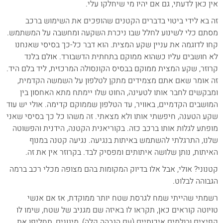
אין כאן לדעתי, גם אם יהיו מי שיחלקו עלי.
זה בא לידי ביטוי בדברים הקטנים שהופכים את השימוש ברכב
מסתם כלי לשינוע לחלל שבו ניכרת השקעה ומחשבה על המשתמש.
קחו לדוגמה את עניין שקע המצית. הוא דבר כל-כך בסיסי שאנחנו
לא חושבים עליו כשהוא ממוקם בתחתית הדשבורד. אולם בלנד
קרוזר, שקע המצית ממוקם בבסיס הקונסולה המרכזית, ליד בלם היד.
זה אומר שאם אתם מצמידים מתקן לטלפון על השמשה הקדמית,
ומבקשים לחבר אותו לטעינה, החוט שלו יימתח מתא האחסון בין
המושבים הקדמיים, באוויר, עד הטלפון שממוקם קדימה. אולי יש עוד
שקע הטענה, חיפשתי אותו ולא מצאתי. זה משהו כל כך בסיסי שאני
מופתע לגלות אותו ברכב כזה. בקוריאנית הקטנה, הידנית והפשוטה
שלנו, התרגלתי להשתמש באיתות בנגיעה. נגיעה קטנה במנוף
האיתות, נותן שלושה איתותים ומפסיק לבד. בקרוזר אין את זה.
קטנוני? אולי, אבל אלו בדיוק המקומות בהם מצופה מכלי רכב ברמה
הגבוהה לבלוט.
רשמתי שהייתי שמח לגרסת שטח יותר ממוקדת, אז אם אנשי
טויוטה קוראים כאן, תקראו לו באיזה שם מגניב של שטח, שימו לו
קפיצים ובולמים איכותיים (עם הגבהה קלה), מיגונים, תחליפו את