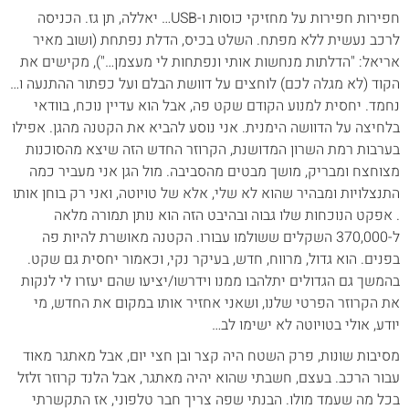
חפירות חפירות על מחזיקי כוסות ו-USB… יאללה, תן גז. הכניסה
לרכב נעשית ללא מפתח. השלט בכיס, הדלת נפתחת (ושוב מאיר
אריאל: "הדלתות מנחשות אותי ונפתחות לי מעצמן…"), מקישים את
הקוד (לא מגלה לכם) לוחצים על דוושת הבלם ועל כפתור ההתנעה ו…
נחמד. יחסית למנוע הקודם שקט פה, אבל הוא עדיין נוכח, בוודאי
בלחיצה על הדוושה הימנית. אני נוסע להביא את הקטנה מהגן. אפילו
בערבות רמת השרון המדושנת, הקרוזר החדש הזה שיצא מהסוכנות
מצוחצח ומבריק, מושך מבטים מהסביבה. מול הגן אני מעביר כמה
התנצלויות ומבהיר שהוא לא שלי, אלא של טויוטה, ואני רק בוחן אותו
. אפקט הנוכחות שלו גבוה ובהיבט הזה הוא נותן תמורה מלאה
ל-370,000 השקלים ששולמו עבורו. הקטנה מאושרת להיות פה
בפנים. הוא גדול, מרווח, חדש, בעיקר נקי, וכאמור יחסית גם שקט.
בהמשך גם הגדולים יתלהבו ממנו וידרשו/יציעו שהם יעזרו לי לנקות
את הקרוזר הפרטי שלנו, ושאני אחזיר אותו במקום את החדש, מי
יודע, אולי בטויוטה לא ישימו לב…
מסיבות שונות, פרק השטח היה קצר ובן חצי יום, אבל מאתגר מאוד
עבור הרכב. בעצם, חשבתי שהוא יהיה מאתגר, אבל הלנד קרוזר זלזל
בכל מה שעמד מולו. הבנתי שפה צריך חבר טלפוני, אז התקשרתי