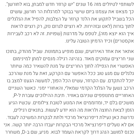
לשותפי לטיולים מזה 16 שנים "יש קרוזר חדש למבחן, בוא לחורשן".
כך מצאנו את עצמנו ביום שישי בבוקר למרגלות הר חורשן, עושים
הכל בשביל לתקוע את הלנד קרוזר על הצלבות, להפיל את הגלגלים
לתוך בורות (לאט ובזהירות. לא רוצים לגרום נזק, רק רוצים לראות
איך הוא יוצא מזה), לטפס על מדרגות (שפויות. זה לא רכב לעבירות
אקסטרים) וכיד הדמיון הטובה עלינו.
אתאר את אחד האירועים, שגם מופיע בתמונות. שביל מהודק, בתוכו
שני חריצים עמוקים מאוד. בנהיגה רגילה מנסים למתן למינימום
האפשרי את הנפילה לתוך החריצים על מנת להשאיר כמה שיותר
גלגלים עם מגע טוב ככל האפשר עם הקרקע, זאת על מנת שהרכב
יוכל להתקדם. עם הקרוזר, עשינו הכל הפוך, למעשה הגענו למצב בו
הרכב נשען על הגלגל הקדמי שמאלי, והאחורי ימני. כאשר השניים
האחוריים מתנופפים שניהם באוויר. תיבת ההילוכים עוברת ל-P,
מושכים בלם יד, ומדוממים את המנוע לטובת צילומים. עכשיו הגיע
הזמן לצאת החוצה ולראות מה הוא יודע לעשות. בתנאים רגילים,
נדרשת כאן נעילת דיפרנציאל מרכזי ולתת לבקרות המשיכה לעבוד.
אם לא נועלים דיפרנציאל מרכזי הבקרות יעבדו הרבה יותר קשה. אני
נכנס למושב הנהג דרוך לקראת העומד לבוא. מניע, שם ב-D, משחרר