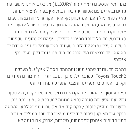
בתוך תא הנוסעים (רמת גימור LUXURY ) מקבלים אותנו מושבי עור
נוחים ובהירים עם אפשרויות כיוון רבות ואין בעיה למצוא תנוחת
נהיגה נוחה מול ההגה המתכוונן אף הוא. הקרוזר מרווח מאוד, נעים
לשהות, עם זאת, מבחינת המגה והתחושה ריפודי העור לא משדרים
את היוקרה המתבקשת כמו אחיהם מבית לקסוס. לוח המחוונים
סטנדרטי, מד סל"ד ומד מהירות גדולים, ביניהם צג נתונים שכפתור
השליטה עליו נמצא ליד לוח השעונים מצד שמאל ומחייב הורדת יד
מההגה, עוד נמצאים מול הנהג מד חום מנוע ומד דלק. יעיל, נקי,
איכותי.
במרכז הדשבורד פתחי מיזוג ומתחתם מסך 7 אינץ' של מערכת
Toyota Touch2. כמו בהיילקס כך גם בקרוזר – החיבורים מיידיים
וקלים, והניווט בין תפריטי ומצבי המערכת נוח וידידותי.
תא האחסון בין המושבים הקדמיים גדול, שימושי ומקורר, תא נוסף
גדול ועם אפשרות סגירה נמצא מתחת למערכת השמע. בתחתית
הדשבורד מחזיק כוסות / בקבוקים אם אפשרות סגירה למען המראה
הנקי. עוד תא קטן פתוח ליד ידית מעצור היד וזהו. במילים אחרות
המון מקומות איחסון למפתחות, סיגריות, ארנק, ארנב ומה לא.