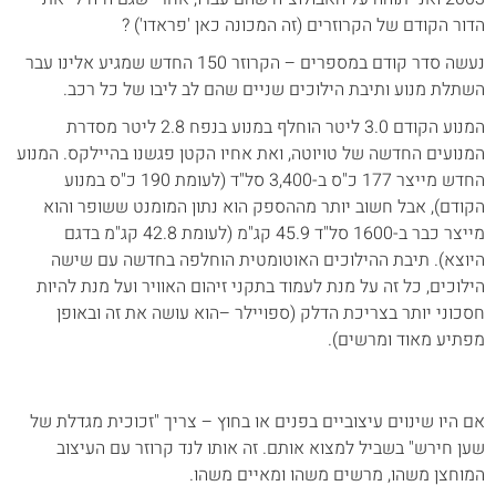
הדור הקודם של הקרוזרים (זה המכונה כאן 'פראדו') ?
נעשה סדר קודם במספרים – הקרוזר 150 החדש שמגיע אלינו עבר
השתלת מנוע ותיבת הילוכים שניים שהם לב ליבו של כל רכב.
המנוע הקודם 3.0 ליטר הוחלף במנוע בנפח 2.8 ליטר מסדרת
המנועים החדשה של טויוטה, ואת אחיו הקטן פגשנו בהיילקס. המנוע
החדש מייצר 177 כ"ס ב-3,400 סל"ד (לעומת 190 כ"ס במנוע
הקודם), אבל חשוב יותר מההספק הוא נתון המומנט ששופר והוא
מייצר כבר ב-1600 סל"ד 45.9 קג"מ (לעומת 42.8 קג"מ בדגם
היוצא). תיבת ההילוכים האוטומטית הוחלפה בחדשה עם שישה
הילוכים, כל זה על מנת לעמוד בתקני זיהום האוויר ועל מנת להיות
חסכוני יותר בצריכת הדלק (ספויילר –הוא עושה את זה ובאופן
מפתיע מאוד ומרשים).
אם היו שינוים עיצוביים בפנים או בחוץ – צריך "זכוכית מגדלת של
שען חירש" בשביל למצוא אותם. זה אותו לנד קרוזר עם העיצוב
המוחצן משהו, מרשים משהו ומאיים משהו.