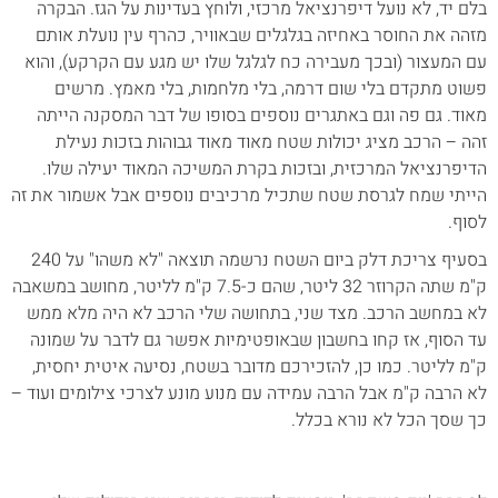
בלם יד, לא נועל דיפרנציאל מרכזי, ולוחץ בעדינות על הגז. הבקרה
מזהה את החוסר באחיזה בגלגלים שבאוויר, כהרף עין נועלת אותם
עם המעצור (ובכך מעבירה כח לגלגל שלו יש מגע עם הקרקע), והוא
פשוט מתקדם בלי שום דרמה, בלי מלחמות, בלי מאמץ. מרשים
מאוד. גם פה וגם באתגרים נוספים בסופו של דבר המסקנה הייתה
זהה – הרכב מציג יכולות שטח מאוד מאוד גבוהות בזכות נעילת
הדיפרנציאל המרכזית, ובזכות בקרת המשיכה המאוד יעילה שלו.
הייתי שמח לגרסת שטח שתכיל מרכיבים נוספים אבל אשמור את זה
לסוף.
בסעיף צריכת דלק ביום השטח נרשמה תוצאה "לא משהו" על 240
ק"מ שתה הקרוזר 32 ליטר, שהם כ-7.5 ק"מ לליטר, מחושב במשאבה
לא במחשב הרכב. מצד שני, בתחושה שלי הרכב לא היה מלא ממש
עד הסוף, אז קחו בחשבון שבאופטימיות אפשר גם לדבר על שמונה
ק"מ לליטר. כמו כן, להזכירכם מדובר בשטח, נסיעה איטית יחסית,
לא הרבה ק"מ אבל הרבה עמידה עם מנוע מונע לצרכי צילומים ועוד –
כך שסך הכל לא נורא בכלל.