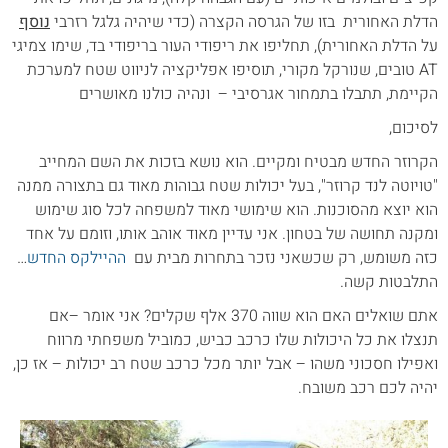
הדלת האחורית בזו של הגרסה הקצרה (כדי שיהיה גלגל רזרבי
נוסף
על הדלת האחורית), תחליפו את ריפודי העור בריפודי בד, שימו צמיגי
AT טובים, שנורקל מקורי, תוסיפו אפליקציה לניווט שטח למערכת
הקיימת, תתבלו בתמחור אגרסיבי – ונהיה כולנו מאושרים
לסיכום,
הקרוזר החדש מבטיח ומקיים. הוא נושא בזכות את השם המחייב
"טויוטה לנד קרוזר", בעל יכולות שטח גבוהות מאוד גם בתצורה ממנה
הוא יוצא מהסוכנות. הוא שימושי מאוד למשפחה לכל סוג שימוש
ומקנה תחושה של בטחון. אני עדיין מאוד אוהב אותו, וזומם על אחד
כזה משומש, רק שכשאני נזכר בתחרות מבית עם
ההיילקס החדש
…
התלבטות קשה.
אתם שואלים האם הוא שווה 370 אלף שקלים? אני אומר –אם
תנצלו את כל היכולות שלו כרכב כביש, כמוביל משפחתי מרווח
ואפילו חסכוני משהו – אבל יותר מכל כרכב שטח רב יכולות – אז כן,
יהיה לכם רכב משובח.