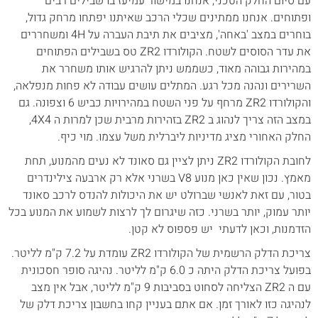
עם סיום החלק הטכני, אנחנו במישור עמיעז בו שבילים רבים
ופתוחים. אנחנו ממתינים שכלי הרכב שאיתנו יפתחו מרחק גדול,
בוחרים במצב 'באחה', מציבים את תיבת העברה על 4H ומשחררים
את עדר הסוסים לשטח. הקולורדו ZR2 טס בשבילים הפתוחים
במהירות גבוהה מאוד, כשממש ניתן להרגיש אותו משחרר את
השרירים ונהנה מכל רגע. המתלים עושים עבודה לא פחות מנפלאה,
והקולורדו ZR2 מרחף על פני השטח במהירויות כביש 6 וצפונה. גם
במצב הזה צריך לנהוג ב ZR2 בזהירות מרבית שכן למרות ה 4X4,
החלק האחורי מציג מדיניות ליברלית משל עצמו. מוי כיף.
לחובת הקולורדו ZR2 ניתן לציין גם סאונד לא נעים מהמנוע, תחת
מאמץ. נכון שאין כאן מנוע V8 בשרני אלא רק ארבעה צילינדרים
בטור, עם זאת לאנשי שברולט יש את היכולות להנדס לרכב סאונד
יותר עמוק, יותר בשרני. כזה שיגרום לך לרצות לשמוע את המנוע בכל
הזדמנות, וכאן לדעתי יש פספוס לא קטן.
צריכת הדלק הרשמית של הקולורדו ZR2 עומדת על 7.2 ק"מ לליטר.
בפועל צריכת הדלק היתה כ 6.0 ק"מ לליטר. נהיגה סופר חסכונית
עם ה ZR2 הצליחה לסחוט בסביבות 9 ק"מ לליטר, אבל אין מצב
לנהיגה כזו לאורך זמן. אם אתם בעניין קחו בחשבון צריכת דלק של