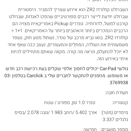
השברולט קולורדו ZR2 הוא אירוע שצריך להסביר. היסטורית
שברולט יודעת לייצר רכבים ספורטיביים שהפכו לאגדות, שברולט
קורבט למשל, לדורותיה. טנדרים Pickup באמריקאית מצויה הם
הרכבים הנמכרים ביותר והאהובים ביותר על האמריקאים. 1+1 =
קולורדו ZR2. בואו נביא מרכב של טנדר, נשתול מנוע חזק, נשפר
משמעותית את השלדה, המתלים והמעצורים, נעצב ככה שאף אחד
לא יוכל להתעלם, ונראה מה קורה. מקווה שאתם מתחילים להיות
איתי באירוע הזה.
גולשי Car-Pad יכולים לחסוך אלפי שקלים בעת רכישת רכב חדש
או משומש. מוזמנים להתקשר לחברים שלי ב Carclick בטלפון 03-
3769938
תעודת חובה:
קטגוריה: טנדר 1.0 טון, ספורט / שטח
מימדים (מטר): אורך 5.402 /רוחב 1.983 /גובה 2.078 /בסיס
גלגלים 3.337
מספר מושבים: חמישה