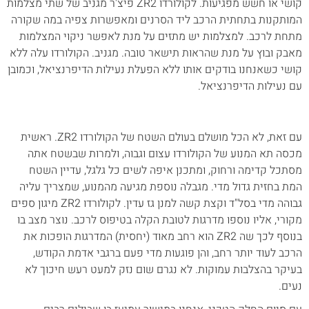
קושי או חשש מפגיעות. לקולורדו ZR2 פיצ'ר מגניב של שתי מצלמות
המותקנות בתחתית הרכב ליד הסרנים ומאפשרות צפיה במה שקורה
מתחת לרכב. למצלמות יש מתזים על מנת לאפשר ניקוי המצלמות
מאבק ובוץ על מנת שהראות תישאר טובה. מגניב. הקולורדו עלה ללא
קושי כשאנחנו בודקים אותו ללא הפעלת נעילות הדיפרנציאל, וכמובן
עם נעילות הדיפרנציאל.
עם זאת, לא הכל מושלם בעולם השטח של הקולורדו ZR2. ראשית
מכסה תא המנוע של הקולורדו עצום וגבוה, ולמרות שבשטח אתה
מסתכל קדימה ורחוק, ומתכנן איפה לשים כל גלגל, עדיין השטח
המת בחזית גדול מדי. מגבלה נוספת מגיעה מהמנוע, שמצריך עליה
גבוהה מדי בסל"ד וקצת קשה למנן גז עדין. לקולורדו ZR2 מיגון ספים
מקורי, אליו נוספו מדרגות לטובת הקלה בטיפוס לרכב. נוצר מצב בו
בנוסף לכך שה ZR2 הוא רחב מאוד (יחסית) המדרגות הופכות את
הרכב לעוד יותר רחב, והן פוגעות מדי פעם ברגבי אדמת הקודש,
בעיקר בהצלבות עמוקות. לא נגרם שום נזק למעט רעש חיכוך לא
נעים.