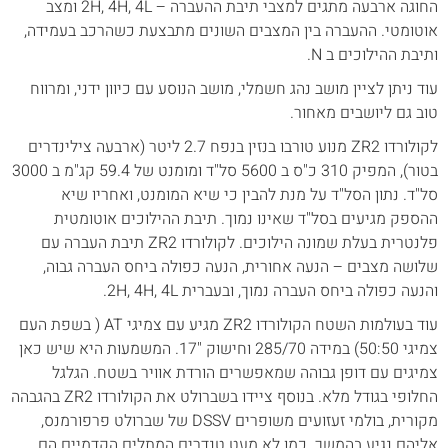
החוגה ארבעה מתגים למצבי תיבת ההעברה – 2H, 4H, 4L ומצב
אוטומטי. ההעברה בין המצבים השונים מתבצעת כשהרכב בעמידה,
ותיבת ההילוכים ב N.
עוד ניתן לציין מושב נהג חשמלי, מושב הנוסע עם כיוון ידני, ומרווח
טוב גם ליושבים מאחור.
לקולורדו ZR2 מנוע טורבו בנזין בנפח 2.7 ליטר (ארבעה צילינדרים
בטור), המפיק 310 כ"ס ב 5600 סל"ד ומומנט של 59.4 קג"מ ב 3000
סל"ד. נתון הסל"ד על מנת להבין כי שיא המומנט, ואחריו שיא
ההספק מגיעים בסל"ד שאינו נמוך. תיבת ההילוכים אוטומטית
פלנטרית בעלת שמונה הילוכים. לקולורדו ZR2 תיבת העברה עם
שלושה מצבים – הנעה אחורית, הנעה כפולה ביחס העברה גבוה,
והנעה כפולה ביחס העברה נמוך, ובעברית 2H, 4H, 4L.
עוד בעולמות השטח הקולורדו ZR2 מגיע עם צמיגי AT ( בשפת העם
צמיגי 50:50) במידה 285/70 וחישוק "17. המשמעות היא שיש כאן
צמיגים עם דופן גבוהה שמאפשרים הורדת אוויר בשטח. הגלגל
החלופי בגודל מלא. בנוסף ציידו בשברולט את הקולורדו ZR2 בהגבהה
מקורית, בולמי זעזועים משופרים DSSV של שברולט פרפורמנס,
אליהם נגיע בהמשך. כמו לא מעט טנדרים המתלים הקדמיים הם