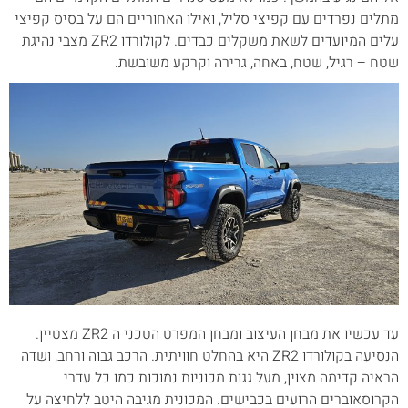
מתלים נפרדים עם קפיצי סליל, ואילו האחוריים הם על בסיס קפיצי
עלים המיועדים לשאת משקלים כבדים. לקולורדו ZR2 מצבי נהיגת
שטח – רגיל, שטח, באחה, גרירה וקרקע משובשת.
עד עכשיו את מבחן העיצוב ומבחן המפרט הטכני ה ZR2 מצטיין.
הנסיעה בקולורדו ZR2 היא בהחלט חוויתית. הרכב גבוה ורחב, ושדה
הראיה קדימה מצוין, מעל גגות מכוניות נמוכות כמו כל עדרי
הקרוסאוברים הרועים בכבישים. המכונית מגיבה היטב ללחיצה על