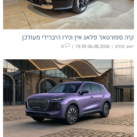
קיה ספורטאז' פלאג אין ונירו היברידי מעודכן
יואב פולס
|
06.08.2026 19:39
|
0