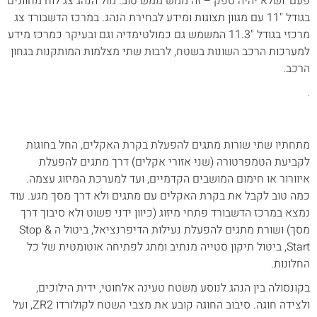
פעם' ושלא יהיה ספק – זה ממש ממש טוב. מול הנהג צג לוח מחוונים
בגודל "11 עם מגוון תצוגות ומידע לבחירת הנהג. במרכז הדשבורד צג
מרכזי בגודל "11.3 המשמש גם כמולטימדיה וגם ובעיקר כמרכז מידע
למערכות הרכב השונות בשטח, לרבות שתי מצלמות המותקנות בגחון
הרכב.
.
מתחתיו שתי שורות מתגים להפעלת בקרת האקלים, החל בחוגות
לקביעת הטמפרטורה (שני אזורי אקלים) דרך מתגים להפעלת
איוורור או חימום המושבים הקדמיים, ועד למערכת המיזוג עצמה.
כמה טוב לקבל את בקרת האקלים עם מתגים ולא דרך מסך מגע. עוד
נמצא במרכז הדשבורד פתחי מיזוג (כיוון ידני פשוט ולא סיבוך דרך
מסך) ושורת מתגים להפעלת נעילות הדיפרנציאל, ביטול ה Stop &
Start, ביטול תיקון סטייה מנתיב ומתג לפתיחה אוטומטית של כל
החלונות.
בקונסולה בין הנהג לנוסע משטח טעינה אלחוטי, ידית הילוכים,
ולצידה חוגה. סיבוב החוגה קובע את מצבי השטח לקולורדו ZR2, ועל