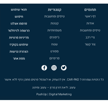
תחומים
קטגוריות
תנאי שימוש
דף ראשי
טיפים ומחשבות
חיפוש
אודות
קטנות
פרסמו אצלנו
טיפים ומחשבות
משפחתיות
הרשמה לניוזלטר
ציי רכב
ג'יפונים
מדיניות פרטיות
צור קשר
שטח
שימוש בקוקיז
ספורט
הצהרת נגישות
פרימיום
מפת אתר
כל הזכויות שמורות ל
CAR-PAD
. אין להעתיק או לשכפל פרטים מתוכן הדף ללא אישור
עיצוב: ליאת דורון מרזן – עיצוב ומיתוג
PushUp | Digital Marketing