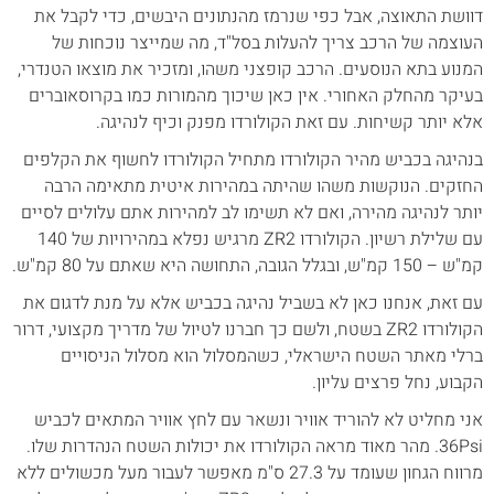
דוושת התאוצה, אבל כפי שנרמז מהנתונים היבשים, כדי לקבל את
העוצמה של הרכב צריך להעלות בסל"ד, מה שמייצר נוכחות של
המנוע בתא הנוסעים. הרכב קופצני משהו, ומזכיר את מוצאו הטנדרי,
בעיקר מהחלק האחורי. אין כאן שיכוך מהמורות כמו בקרוסאוברים
אלא יותר קשיחות. עם זאת הקולורדו מפנק וכיף לנהיגה.
בנהיגה בכביש מהיר הקולורדו מתחיל הקולורדו לחשוף את הקלפים
החזקים. הנוקשות משהו שהיתה במהירות איטית מתאימה הרבה
יותר לנהיגה מהירה, ואם לא תשימו לב למהירות אתם עלולים לסיים
עם שלילת רשיון. הקולורדו ZR2 מרגיש נפלא במהירויות של 140
קמ"ש – 150 קמ"ש, ובגלל הגובה, התחושה היא שאתם על 80 קמ"ש.
עם זאת, אנחנו כאן לא בשביל נהיגה בכביש אלא על מנת לדגום את
הקולורדו ZR2 בשטח, ולשם כך חברנו לטיול של מדריך מקצועי, דרור
ברלי מאתר השטח הישראלי, כשהמסלול הוא מסלול הניסויים
הקבוע, נחל פרצים עליון.
אני מחליט לא להוריד אוויר ונשאר עם לחץ אוויר המתאים לכביש
36Psi. מהר מאוד מראה הקולורדו את יכולות השטח הנהדרות שלו.
מרווח הגחון שעומד על 27.3 ס"מ מאפשר לעבור מעל מכשולים ללא