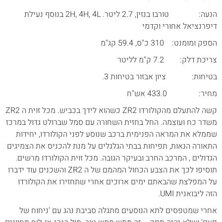
הנעה: טורבו בנזין, 2.7 ליטר. 2H, 4H, 4L בנוסף נעילת
דיפרנציאל אחורי וקדמי
הספק ומומנט: 310 כ"ס, 59.4 קג"מ
צריכת דלק: 7.2 ק"מ לליטר
בטיחות: ציון אבזור בטיחות 3.
מחיר: 433.0 אש"ח
קשה להתעלם מהקולורדו ZR2 כשהוא לידך בכביש. מכל זוית ה ZR2
משדר כח ועוצמה. החל בחזית השחורה עם סמל שברולט גדול במרכז
שממלא את המראה הפנימית ברכב שנוסע לפני הקולורדו, יחידות
התאורה הנאות, תפיחות בבתי הגלגלים על מנת להכניס את הצמיגים
הגדולים , המרכב החרב ובעיקר הגובה. מכל זוית הקולורדו מרשים.
תוסיפו לכך את הצבע הכחול המהמם של ה ZR2 והשכנים עוד ידברו
על המפלצת שהבאתם ימים ארוכים אחרי שתחזירו את הקולורדו
הזה ליבואנית UMI.
אחרי שמטפסים לתא הנוסעים מתגלה סביבת נהג עם 'ניחוח של