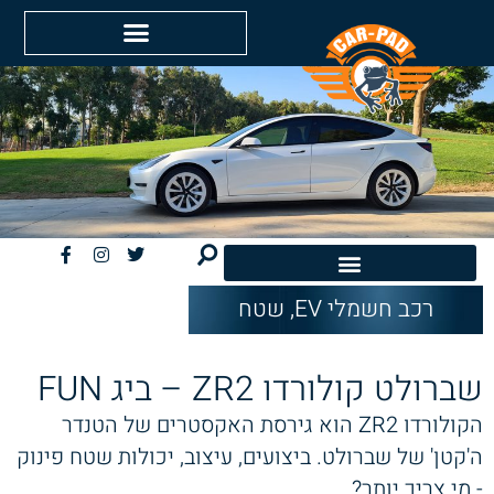
רכב חשמלי EV
,
שטח
חשמליות EV
שברולט קולורדו ZR2 – ביג FUN
הקולורדו ZR2 הוא גירסת האקסטרים של הטנדר
ה'קטן' של שברולט. ביצועים, עיצוב, יכולות שטח פינוק
- מי צריך יותר?