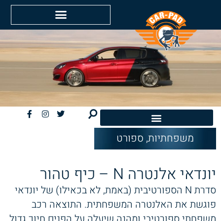
משפחתיות
,
ספורט
חשמליות EV
יונדאי אלנטרה N – כיף טהור
סדרת N הספורטיבית (באמת, לא בכאילו) של יונדאי
פוגשת את האלנטרה המשפחתית. התוצאה רכב
משפחתי ספורטיבי ומהנה שיעלה על הפנים חיוך גדול