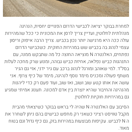
למחרת בבוקר יציאה לכבישי הדרום הפנויים יחסית, הנהיגה
מנהלתית לחלוטין, ועדיין צריך לרסן את המכונית כי ככל שהמהירות
עולה ככה היא מרגישה יותר נכון בכביש. צריך הרבה איפוק וריסון
עצמי לנהוג בה בכביש שש במהירות החוקית. כשכבישי הדרום
נפתחים, האלנטרה N מוציאה החוצה כל מה שתבקש ממנה, עם
התנהגות כביש נפלאה, אחיזת כביש גבוהה, ומנוע שרק מחכה לעלות
בסל"ד. למי שאוהב ומורגל לנהוג ברכב עם גיר ידני, אזי גם הגיר
משתף פעולה ומכניס מימד נוסף לנהיגה, מימד של כיף צרוף. אני
עושה את אותו קטע שוב ושוב, ואז שוב, ועוד פעם רק כדי ליהנות
מהנהיגה והחיבור שהיא יוצרת בין אדם למכונה. תענוג אמיתי שמגיע
גם במהירויות חוקיות לחלוטין.
הסיבוב עם האלנטרה N שהיה לי בראש בבוקר כשיצאתי מהבית
מקבל טוויסט רציני כשאני רק מחפש כבישים בהם ניתן לשחרר את
ה N לכביש. עקיפות מבוצעות במהירות בזק, גם כיף גדול וגם בטוח
מאוד.