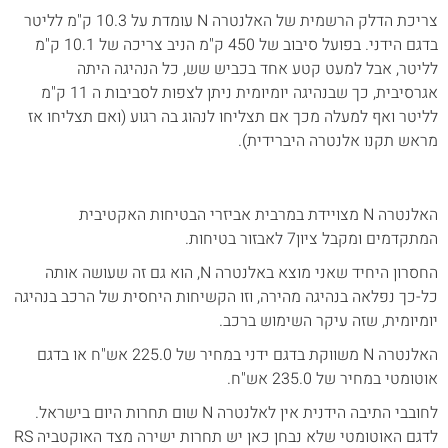
צריכת הדלק הרשמית של האלנטרה N עומדת על 10.3 ק"מ לליטר
בדגם הידני. בפועל סיבוב של 450 ק"מ הניב צריכה של 10.1 ק"מ
לליטר, אבל למעט קטע אחד בכביש שש, כל הנהיגה היתה
אגרסיבית, כך שבנהיגה יומיומית ניתן לצפות לסביבות ה 11 ק"מ
לליטר ואף למעלה מכך אם תצליחו לנהוג בה רגוע (ואם תצליחו אז
מראש תקנו אלנטרה היברידית).
האלנטרה N מצויידת במרבית אביזרי הבטיחות האקטיבית
המתקדמים ומקבל ציון7 לאבזור בטיחות.
החסרון היחיד שאני מוצא באלנטרה N, הוא גם זה שעושה אותה
כל-כך נפלאה בנהיגה מהירה, וזו הקשיחות היחסית של הרכב בנהיגה
יומיומית, שזה עיקר השימוש ברכב.
האלנטרה N משווקת בדגם ידני במחיר של 225.0 אש"ח או בדגם
אוטומטי במחיר של 235.0 אש"ח.
לחובבי התיבה הידנית אין לאלנטרה N שום תחרות היום בישראל.
לדגם האוטומטי שלא נבחן כאן יש תחרות ישירה מצד האוקטביה RS