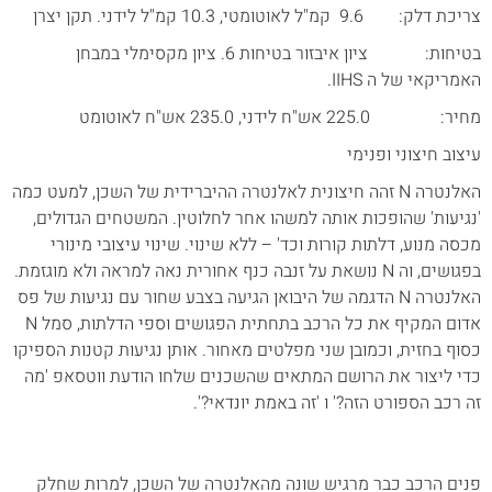
צריכת דלק: 9.6 קמ"ל לאוטומטי, 10.3 קמ"ל לידני. תקן יצרן
בטיחות: ציון איבזור בטיחות 6. ציון מקסימלי במבחן
האמריקאי של ה IIHS.
מחיר: 225.0 אש"ח לידני, 235.0 אש"ח לאוטומט
עיצוב חיצוני ופנימי
האלנטרה N זהה חיצונית לאלנטרה ההיברידית של השכן, למעט כמה
'נגיעות' שהופכות אותה למשהו אחר לחלוטין. המשטחים הגדולים,
מכסה מנוע, דלתות קורות וכד' – ללא שינוי. שינוי עיצובי מינורי
בפגושים, וה N נושאת על זנבה כנף אחורית נאה למראה ולא מוגזמת.
האלנטרה N הדגמה של היבואן הגיעה בצבע שחור עם נגיעות של פס
אדום המקיף את כל הרכב בתחתית הפגושים וספי הדלתות, סמל N
כסוף בחזית, וכמובן שני מפלטים מאחור. אותן נגיעות קטנות הספיקו
כדי ליצור את הרושם המתאים שהשכנים שלחו הודעת ווטסאפ 'מה
זה רכב הספורט הזה?' ו 'זה באמת יונדאי?'.
פנים הרכב כבר מרגיש שונה מהאלנטרה של השכן, למרות שחלק