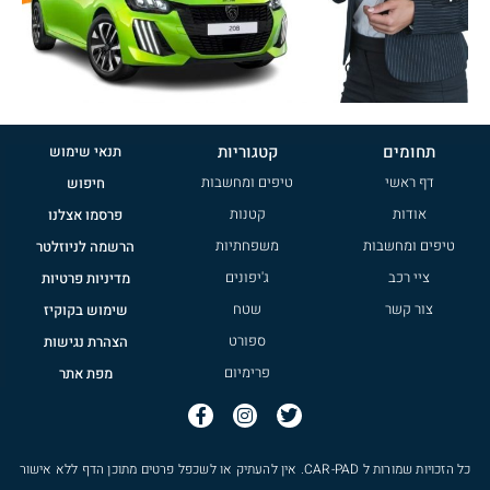
תחומים
קטגוריות
תנאי שימוש
דף ראשי
טיפים ומחשבות
חיפוש
אודות
קטנות
פרסמו אצלנו
טיפים ומחשבות
משפחתיות
הרשמה לניוזלטר
ציי רכב
ג'יפונים
מדיניות פרטיות
צור קשר
שטח
שימוש בקוקיז
ספורט
הצהרת נגישות
פרימיום
מפת אתר
כל הזכויות שמורות ל
CAR-PAD
. אין להעתיק או לשכפל פרטים מתוכן הדף ללא אישור