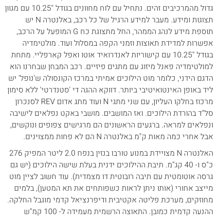
גדול מהמרכיבים זהים. נתחיל עם לוח מחוונים בגודל "10.25 עם מגוון
תצוגות ומידע. מעבר למידע הרגיל של כל רכב, באלנטרה N יש
תוספת מידע לנהג הממהר, החל מתצוגת כח G המופעל על הרכב,
אפשרות למדידת תאוצות וזמני הקפה במסלול ועוד. מולטימדיה
בגודל "10.25 עם קישוריות לאנדרואיד אוטו ואפל קארפליי. מתחת
למולטימדיה פאנל מיזוג עם מתגים פיזיים. רכב המבחן שבחרנו הוא
הדגם הידני, כלומר מוט הילוכים אמיתי במרכז הקונסולה ש'נופל' יש
ליד באופן האינטואיטיבי ביותר. דווקא ההגה די 'סטנדרטי' ללא סימון
מרכוז בחלקו העליון, עם שני מתגי N ועוד מתג אדום REV לסנכרון
סל"ד בהורדת הילוכים. ואז המושבים. מושבי באקט נפלאים לישיבה
ונפלאים למראה. ברגעים הראשונים הם מרגישים צפופים ונוקשים,
אבל אחרי כמה מאות ק"מ באלנטרה N הם לא פחות ממצוינים.
האלנטרה N מצויידת במנוע טורבו בנזין בנפח 2.0 ליטר המפיק 276
כ"ס ו- 40 קג"מ. תיבת ההילוכים ידנית בעלת שישה הילוכים (יש גם
גרסה אוטומטית עם תיבה רובוטית דו מצמדית). עוד חשוב לציין מוט
מייצב אחורי (אותו ניתן לראות כשפותחים את תא המטען), בלמים
מחוזקים, מערכת פליטה אקטיבית ודיפרנציאל קדמי מוגבל החלקה.
ההנעה קדמית כמובן. התאוצה הרשמית מעמידה ל- 100 קמ"ש