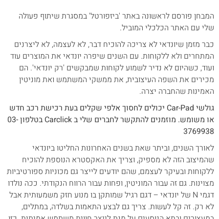
המבחן פורסם לראשונה באתר 'ביזפורטל' במסגרת שיתוף פעולה
שלי עם האתר הכלכלי המוביל.
כבר מזמן שיונדאי לא צריכה להוכיח דבר, לא לעצמה, לא ליצרנים
המתחרים ולא ללקוחות. עם השנים שיפרה יונדאי את המוצרים עוד
ועוד, כשהיום לא נדיר לשמוע לקוחות שמבקשים 'רק יונדאי'. הם
מכירים את השפה העיצובית, את ממשקי המשתמש ואת מוניטין
האמינות שהחברה יצרה.
גולשי Car-Pad יכולים לחסוך אלפי שקלים בעת רכישת רכב חדש
או משומש. מוזמנים להתקשר לחברים שלי ב Carclick בטלפון 03-
3769938
לאורך השנים, וביתר שאת בשנים האחרונות החליטו ביונדאי
שהמיצוב הזה לא מספיק, וצריך את האקסטרא הנוספת להוכיח
ללקוחות ובעיקר לעצמם, שהם יודעים לייצר גם מכוניות ספורטיביות
מצוינות. גם זה עבור המוניטין, ופחות עבור הרווח הנקודתי. ככה נולדו
דגמי N של יונדאי – דגם רגיל שמותקן בו מנוע חזק משמעותית אבל
לא רק. זה קל לעשות. צריך גם לבצע התאמות בשלדה, במתלים,
במעצורים ובתא הנוסעים על מנת לייצר חווית משתמש אמיתית. כזו