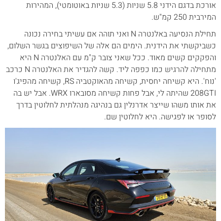
אורכת בדגם הידני 5.8 שניות (5.3 שניות באוטומטי), המהירות
המירבית 250 קמ"ש.
תחילת הנסיעה באלנטרה N ואני תוהה אם עשיתי בחירה נכונה
כשביקשתי את הידנית. הימים הם אלה של השיפוצים בגשר השלום,
והפקקים קשים מאוד. ככל שאני צובר ק"מ עם האלנטרה N היא
מתחילה להרגיש כמו כפפה ליד. קשה להגדיר את האלנטרה N כרכב
'נוח'. היא קשיחה יחסית, קשיחה מהאוקטביה RS, קשיחה מהפיג'ו
208GTI שהיתה לי, אבל פחות קשיחה מסובארו WRX. אבל יש בה
את אותו משהו שייצר אדרנלין גם בנהיגה מנהלתית לחלוטין בדרך
לסופר או לפגישה. היא לחלוטין שם.