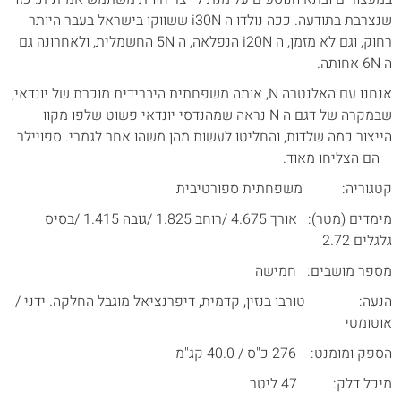
שנצרבת בתודעה. ככה נולדו ה i30N ששווקו בישראל בעבר היותר
רחוק, וגם לא מזמן, ה i20N הנפלאה, ה 5N החשמלית, ולאחרונה גם
ה 6N אחותה.
אנחנו עם האלנטרה N, אותה משפחתית היברידית מוכרת של יונדאי,
שבמקרה של דגם ה N נראה שמהנדסי יונדאי פשוט שלפו מקוו
הייצור כמה שלדות, והחליטו לעשות מהן משהו אחר לגמרי. ספויילר
– הם הצליחו מאוד.
קטגוריה: משפחתית ספורטיבית
מימדים (מטר): אורך 4.675 /רוחב 1.825 /גובה 1.415 /בסיס
גלגלים 2.72
מספר מושבים: חמישה
הנעה: טורבו בנזין, קדמית, דיפרנציאל מוגבל החלקה. ידני /
אוטומטי
הספק ומומנט: 276 כ"ס / 40.0 קג"מ
מיכל דלק: 47 ליטר