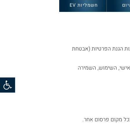
יום
חשמליות EV
פד car-pad.co.il (להלן: "האתר"). האתר פועל על פי חוק הגנת הפרטיות, התשמ"א–1981, תקנות הגנת הפרטיות (אבטחת
אישי, השימוש, השמירה
פתח סרגל
כל מקום פרסום אחר.