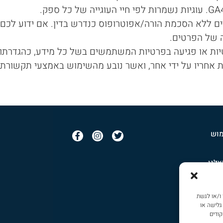
לדים ללא הסכמת הורה/אפוטרופוס כנדרש בדין. אם ידוע לכ
 של הפרטים.
טיות או פגיעה בפרטיות המשתמשים בשל כל מידע, כהגדרתו
קות אחריו על ידי אחר, ואשר נובע מהשימוש באמצעי תקשורת
מוש
לנו
יוזלטר
פרטיות
נולוגיות כמו קובצי Cookie כדי לאחסן ו/או לגשת
וקיז
גלישה או
קודים
ישות