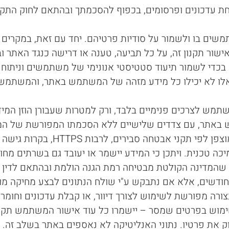
עדכונים ופרסומים, בכפוף להסכמתך ובהתאם לחוק התקשור
שים בו ולשמור על סודיות פרטיהם. יחד עם זאת, במקרים ב
 תקנון זה, על כל תביעה, טענה או דרישה כנגד האתר ובעל
אתר רשאי לעשות שימוש ב"עוגיות" (cookies) בכדי לשמור תיעוד סטטיסטי אנונימי של מש
 אלו לא יכילו כל מידע מזהה של המשתמש באתר, והמשתמש 
ש לצרכים פנימיים בלבד, ורק למטרות שעבורן הוזן המי
ש באתר, עם צדדים שלישיים ללא הסכמתו המפורשת של 
המידע באתר נשמר על גבי שרתים מאובטחים 
יכה טכנית. ויתכן כי המידע יישמר או יעובד גם בשרתים מח
שהמדינה הקולטת מבטיחה רמת הגנה הולמת ובהתאם לדין 
קופות שמירה: לידים מטפסים נשמרים עד 24 חודשים, אלא אם נתבקש ע"י שולח הנתונים
ה מפורשת לשימוש לצורך דיוור, או קבלת עדכונים וחומרים 
וש בפרטים שמסר – יישמרו כל עוד אישור המשתמש תקף,
ק את פרטיו. נתוני האנליטיקה לא נאספים באתר בשלב זה.