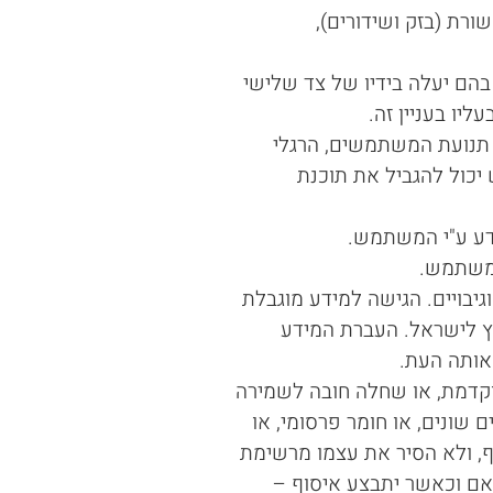
ת (בזק ושידורים),
הם יעלה בידיו של צד שלישי
יו בעניין זה.
תמשים וניתוח תנועת המשתמשים, הרגלי
יכול להגביל את תוכנת
דע ע"י המשתמש.
המשתמש.
ומוצפן לפי תקני אבטחה סבירים, לרבות HTTPS, בקרות גישה וגיבויים. הגישה למידע מוגבלת
וץ לישראל. העברת המידע
אותה העת.
 לבצע מחיקה מוקדמת, או שחלה חובה לשמירה
שונים, או חומר פרסומי, או
 ולא הסיר את עצמו מרשימת
 אם וכאשר יתבצע איסוף –