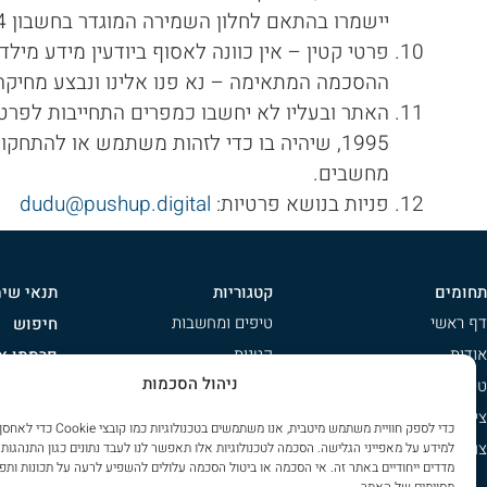
יישמרו בהתאם לחלון השמירה המוגדר בחשבון GA4. עוגיות נשמרות לפי חיי העוגייה של כל ספק.
פרטי קטין – אין כוונה לאסוף ביודעין מידע מי
ההסכמה המתאימה – נא פנו אלינו ונבצע מחיקה
האתר ובעליו לא יחשבו כמפרים התחייבות לפר
1995, שיהיה בו כדי לזהות משתמש או להתח
מחשבים.
פניות בנושא פרטיות:
dudu@pushup.digital
תחומים
קטגוריות
תנאי שי
דף ראשי
טיפים ומחשבות
חיפוש
אודות
קטנות
פרסמו אצ
ניהול הסכמות
טיפים ומחשבות
משפחתיות
הרשמה לנ
ציי רכב
ג'יפונים
מדיניות 
כדי לספק חוויית משתמש מיטבית, אנו משתמשים בטכ
צור קשר
שטח
שימוש בק
למידע על מאפייני הגלישה. הסכמה לטכנולוגיות אלו תאפשר לנו לעבד נתונים כגון התנהגות 
מדדים ייחודיים באתר זה. אי הסכמה או ביטול הסכמה עלולים להשפיע לרעה על תכונות ותפ
ספורט
הצהרת נג