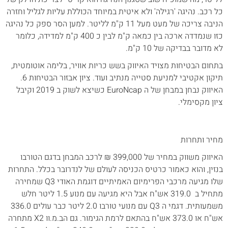
כל רכב. נהיגה 'רגילה' ולא איטית במיוחד הכוללת עליות לגליל וחזרה
הניבה צריכה של מעט מעל 11 ק"מ לליטר. למען הסר ספק כל נהיגה
כזו שנמדדה ארכה בין כמאה ק"מ לבין כ 400 ק"מ למדידה, כלומר
לא מדובר בבדיקה של 10 ק"מ.
בתחום הבטיחות מצויד האיווק בשש כריות אוויר, בלימה אוטומטית,
תיקון אקטיבי למניעת סטייה מנתיב ועוד. ציון אבזור הבטיחות 6.
האיווק נבחן במבחן של ה EuroNcap כשיצא לשוק ב 2019 וקיבל
ציון מקסימלי.
מחיר ותחרות
האיווק משווק במחיר של 399,000 ₪ לרכב המבחן בדגם הטורבו
בנזין, והוא כאמור כרטיס הכניסה לעולם של לנדרובר בכלל. התחרות
שלו מגיעה מרכבי הפרימיום האמיתיים דוגמת האודי Q3 שמחירה
מתחיל ב 319.0 אש"ח אבל היא מגיעה עם מנוע 1.5 ליטר חלש
משמעותית. דגמי ה Q3 עם מנועי טורבו 2.0 ליטר כבר עולים 336.0
אש"ח או 373.0 אש"ח בהתאם לרמת הגימור. גם הב.מ.וו X2 מתחרה