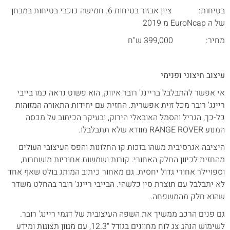
בטיחות: ציון אבזור בטיחות 6. חמישה כוכבי בטיחות במבחן
של ה EuroNcap מ 2019
מחיר: 399,000 ש"ח
עיצוב חיצוני ופנימי
אי אפשר להתבלבל בריינג' רובר איווק, הוא פשוט נראה כמו בייבי
ריינג' רובר מכל זוית אפשרית. החזית עם יחידות התאורה המזוהות
כל-כך, הגריל והסמל האובאלי הירוק, ובעיקר הכיתוב על מכסה
המנוע RANGE ROVER מוודא שלא תתבלבלו.
היציבה אגרסיבית משהו בזכות קו החלונות והפס העיצובי העולים
מהחזית לכיוון החלק האחורי. קורות ושמשות אחוריות מושחרות,
וספויילר אחורי גדול יחסית. גם מאחור כיתוב המותג בולט שאף אחד
לא יתבלבל עם תוצרת סין כלשהי. הבייבי ריינג' רובר בהחלט משדר
שהוא חלק מהמשפחה.
גם פנים הרכב ממשיך את השפה העיצובית של דגמי ריינג' רובר.
לשימוש הנהג צג לוח מחוונים בגודל "12.3, עם מגוון תצוגות ומידע