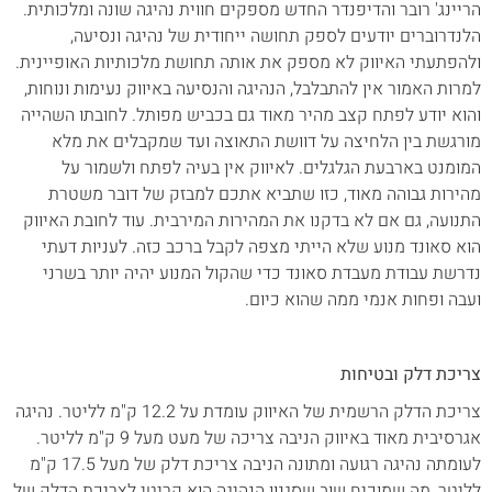
הריינג' רובר והדיפנדר החדש מספקים חווית נהיגה שונה ומלכותית.
הלנדרוברים יודעים לספק תחושה ייחודית של נהיגה ונסיעה,
ולהפתעתי האיווק לא מספק את אותה תחושת מלכותיות האופיינית.
למרות האמור אין להתבלבל, הנהיגה והנסיעה באיווק נעימות ונוחות,
והוא יודע לפתח קצב מהיר מאוד גם בכביש מפותל. לחובתו השהייה
מורגשת בין הלחיצה על דוושת התאוצה ועד שמקבלים את מלא
המומנט בארבעת הגלגלים. לאיווק אין בעיה לפתח ולשמור על
מהירות גבוהה מאוד, כזו שתביא אתכם למבזק של דובר משטרת
התנועה, גם אם לא בדקנו את המהירות המירבית. עוד לחובת האיווק
הוא סאונד מנוע שלא הייתי מצפה לקבל ברכב כזה. לעניות דעתי
נדרשת עבודת מעבדת סאונד כדי שהקול המנוע יהיה יותר בשרני
ועבה ופחות אנמי ממה שהוא כיום.
צריכת דלק ובטיחות
צריכת הדלק הרשמית של האיווק עומדת על 12.2 ק"מ לליטר. נהיגה
אגרסיבית מאוד באיווק הניבה צריכה של מעט מעל 9 ק"מ לליטר.
לעומתה נהיגה רגועה ומתונה הניבה צריכת דלק של מעל 17.5 ק"מ
לליטר, מה שמוכיח שוב שסגנון הנהיגה הוא קריטי לצריכת הדלק של