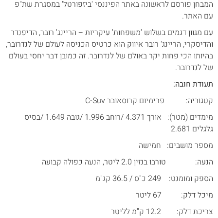
המבחן פורסם לראשונה באתר הפיננסי 'ביזפורטל' במסגרת שת"פ
עם האתר.
עם מגוון דגמים בשלוש 'משפחות' עיקריות – הריינג' רובר, הדיפנדר
והדיסקרי, הריינג' רובר איווק הוא כרטיס הכניסה לעולם של לנדרובר,
בהיותו הכי פחות יקר באולם של לנדרובר. זה כמובן דבר יחסי בעולם
של לנדרובר.
תעודת חובה:
קטגוריה: פרימיום קרוסאובר C-Suv
מימדים (מטר): אורך 4.371 /רוחב 1.996 /גובה 1.649 /בסיס
גלגלים 2.681
מספר מושבים: חמישה
הנעה: טורבו בנזין 2.0 ליטר, הנעה כפולה קבועה
הספק ומומנט: 249 כ"ס / 36.5 קג"מ
מיכל דלק: 67 ליטר
צריכת דלק: 12.2 ק"מ לליטר