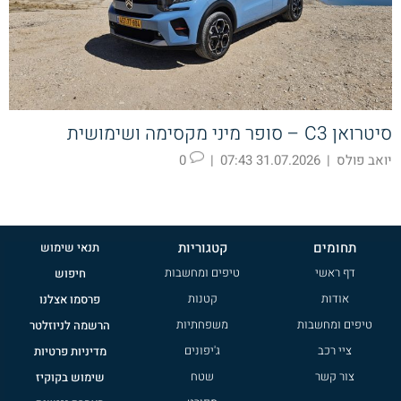
סיטרואן C3 – סופר מיני מקסימה ושימושית
יואב פולס
|
31.07.2026 07:43
|
0
תחומים
קטגוריות
תנאי שימוש
דף ראשי
טיפים ומחשבות
חיפוש
אודות
קטנות
פרסמו אצלנו
טיפים ומחשבות
משפחתיות
הרשמה לניוזלטר
ציי רכב
ג'יפונים
מדיניות פרטיות
צור קשר
שטח
שימוש בקוקיז