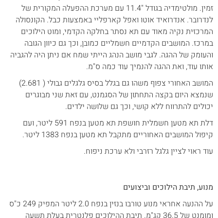
זמין. מולטימדיה בגודל "11.4 עם מערכת ההפעלה המקורית של
לנדרובר. אנדרואיד אוטו ואפל קארפליי באמצעות כבל. הקונסולה
המרכזית נקיה מאוד עם תא נסתר בחלקה הקדמי, ומוט הילוכים
במרכז. המושבים הקדמיים חשמליים כמובן, וכך גם כיוון הגובה
והעומק של ההגה. לגבי מושב הנהג הייתי שמח אם ניתן היה להגביה
אותו עוד, ואת ההגה להנמיך עוד כמה ס"מ.
המושב האחורי צפוף משהו גם בגלל בסיס גלגלים גבולי ( 2.681)
שנמצא היום בקצה התחתון של הסגמנט, עם זאת שני מבוגרים
יכולים להתרווח ללא קושי, וכך גם שלושה ילדים.
דלת תא מטען חשמלית חושפת תא מטען בנפח 591 ליטר, ועם
קיפול המושבים האחוריים מתקבל תא מטען בנפח 1383 ליטר.
עוד ראוי לציין גלגל רזרבי ולא ערכת ניפוח.
מנוע, תיבת הילוכים וביצועים
על ההנעה אחראי מנוע טורבו בנזין בנפח 2.0 ליטר המפיק 249 כ"ס
ומומנט של 36.5 קג"מ. תיבת ההילוכים פלנטרית בעלת תשעה