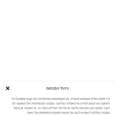
ניהול הסכמות
כדי לספק חוויית משתמש מיטבית, אנו משתמשים בטכנולוגיות כמו קובצי Cookie כדי
לאחסן ו/או לגשת למידע על מאפייני הגלישה. הסכמה לטכנולוגיות אלו תאפשר לנו
לעבד נתונים כגון התנהגות גלישה או מדדים ייחודיים באתר זה. אי הסכמה או ביטול
הסכמה עלולים להשפיע לרעה על תכונות ותפקודים מסוימים של האתר.