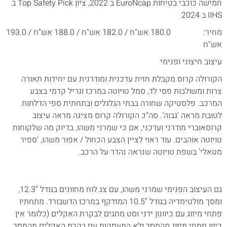
חמישה כוכבי בטיחות EuroNcap ב 2022, ציון Top Safety Pick ב
IIHS ב 2024
מחיר: 180.0 אש"ח / 182.0 אש"ח / 188.0 אש"ח / 193.0
אש"ח
עיצוב חיצוני ופנימי
הקורולה קרוס מקבלת חזית עדכנית ומודרנית עם יחידות תאורה
צרות ומשולבות פסי לד, סמל טויוטה במרכז וגריל קדמי בצבע
המרכב. פלסטיקה שחורה בבתי הגלגלים ובתחתית ספי הדלתות
לטובת מראה 'גבוה'. סה"כ הקורולה קרוס מציגה מראה עיצוב
קרוסאוברי מודרני ועדכני, אם כי שמרני משהו, בדיוק מה שלקוחות
טויוטה אוהבים. עוד ראוי לציין הצבע הכחול / אפור משהו, 'ספיר
מטאלי' בשפת טויוטה שנראה נהדר על הרכב.
גם העיצוב הפנימי שמרני משהו, עם צג לוח מחוונים בגודל "12.3,
ומסך מולטימדיה בגודל "10.5 המזדקף במרכז הדשבורד. מתחתיו
פתחי מיזוג עם כיוונון ידני וסט מתגים לבקרת האקלים (כלומר אין
כיוון פתחי מיזוג מהמסך ולא התעסקות עם בקרת האקלים מהמסך