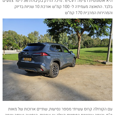
היא אוטומטית רציפה E-CVT . מיכל הדלק בקיבולת 36 ליטר צנועים
בלבד. התאוצה מעמידה ל- 100 קמ"ש אורכת 10 שניות בדיוק
והמהירות המרבית 170 קמ"ש
עם הקורולה קרוס עשיתי מספר נסיעות, שתיים ארוכות של מאות