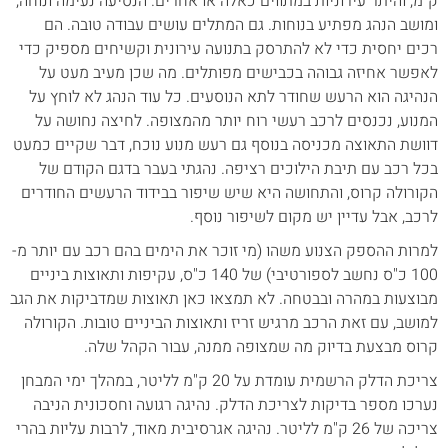
ק"מ, והיתר עירוניות במתווים כאלה או אחרים. הנסיעה נעימה ונוחה,
ומושב הנהג מפתיע בנוחות. גם המתלים עושים עבודה טובה. הם
רכים יחסית כדי לא להתרסק בתנועה עירונית וקשיחים מספיק כדי
לאפשר אחיזה גבוהה בכבישים מפותלים. מה שכן מעיב מעט על
הנהיגה הוא הרעש שחודר לתא הנוסעים. כל עוד הנהג לא לוחץ על
המנוע, נכנסים לרכב רעשי רוח יותר מהמצופה. לחיצה נחושה על
דוושת התאוצה מכניסה בנוסף גם רעש מנוע נוכח, דבר שקיים כמעט
בכל רכב עם תיבת הילוכים רציפה. נהגתי בעבר בדגם הקודם של
הקורולה קרוס, והתחושה היא שיש שיפור בבידוד הרעשים החודרים
לרכב, אבל עדיין יש מקום לשיפור נוסף.
למרות ההספק הצנוע משהו (מי זוכר את הימים בהם רכב עם יותר מ-
100 כ"ס נחשב לספורטיבי) של 140 כ"ס, עקיפות ותאוצות ביניים
מבוצעות במהרה ובבטחה. לא תמצאו כאן תאוצות שמדביקות את הגב
למושב, עם זאת הרכב מרגיש זריז ותאוצות הביניים טובות. הקורולה
קרוס מבצעת בדיוק מה שמצופה ממנה, עבור הקהל שלה.
צריכת הדלק הרשמית עומדת על 20 ק"מ לליטר, במהלך ימי המבחן
נערכו מספר בדיקות לצריכת הדלק. נהיגה רגועה וחסכונית הניבה
צריכה של 26 ק"מ לליטר. נהיגה אגרסיבית מאוד, לרבות עליות בהרי