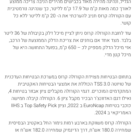
הגליל, ונהיגה מהירה מאוד בכבישים מהירים הניבה צריכה ממוצע
לאורך כמה מאות ק"מ של 17.9 ק"מ לליטר, כך שנהיגה נורמטיבית
עם הקורולה קרוס תניב להערכתי את ה- 20 ק"מ לליטר ללא כל
קושי.
עוד לחובת הקורולה קרוס ניתן לציין מיכל דלק בקיבולת של 36 ליטר
בלבד. מצד אחד אם בוחנים את צריכת הדלק הממוצעת של הרכב,
אזי מיכל הדלק מספיק לכ – 650 ק"מ, בפועל התחושה היא של
מיכל קטן מדי.
בתחום הבטיחות מצוידת הקורולה קרוס במערכת הבטיחות העדכנית
של טויוטה TSS 3.0 הכוללת את אמצעי הבטיחות האקטיבית
המתקדמים המוכרים. דגמי הקורולה מקבלים ציון אבזור בטיחות 4,
ואילו דגם האדוונצ'ר הבכיר מקבל ציון 6. הקורולה קיבלה חמישה
כוכבי בטיחות EuroNcap ב 2022, וציון Top Safety Pick ב IIHS
האמריקאי ב 2024.
הקורולה קרוס משווקת בארבע רמות גימור החל באקטיב הבסיסית
שמחירה 180.0 אש"ח, דרך הדינמיק שמחירה 182.0 אש"ח או