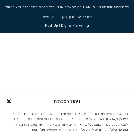
כל הזכויות שמורות ל
CAR-PAD
. אין להעתיק או לשכפל פרטים מתוכן הדף ללא אישור
עיצוב: ליאת דורון מרזן – עיצוב ומיתוג
PushUp | Digital Marketing
ניהול הסכמות
כדי לספק חוויית משתמש מיטבית, אנו משתמשים בטכנולוגיות כמו קובצי Cookie כדי
לאחסן ו/או לגשת למידע על מאפייני הגלישה. הסכמה לטכנולוגיות אלו תאפשר לנו
לעבד נתונים כגון התנהגות גלישה או מדדים ייחודיים באתר זה. אי הסכמה או ביטול
הסכמה עלולים להשפיע לרעה על תכונות ותפקודים מסוימים של האתר.