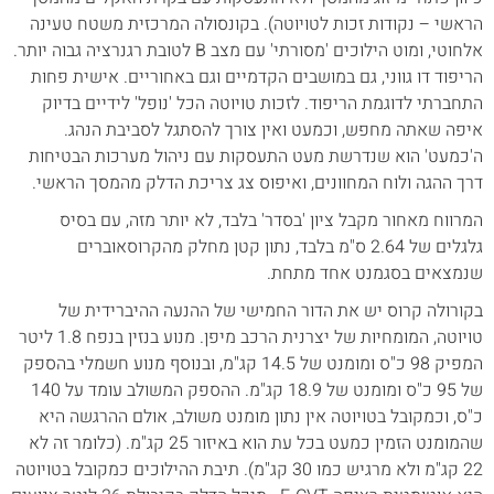
הראשי – נקודות זכות לטויוטה). בקונסולה המרכזית משטח טעינה
אלחוטי, ומוט הילוכים 'מסורתי' עם מצב B לטובת רגנרציה גבוה יותר.
הריפוד דו גווני, גם במושבים הקדמיים וגם באחוריים. אישית פחות
התחברתי לדוגמת הריפוד. לזכות טויוטה הכל 'נופל' לידיים בדיוק
איפה שאתה מחפש, וכמעט ואין צורך להסתגל לסביבת הנהג.
ה'כמעט' הוא שנדרשת מעט התעסקות עם ניהול מערכות הבטיחות
דרך ההגה ולוח המחוונים, ואיפוס צג צריכת הדלק מהמסך הראשי.
המרווח מאחור מקבל ציון 'בסדר' בלבד, לא יותר מזה, עם בסיס
גלגלים של 2.64 ס"מ בלבד, נתון קטן מחלק מהקרוסאוברים
שנמצאים בסגמנט אחד מתחת.
בקורולה קרוס יש את הדור החמישי של ההנעה ההיברידית של
טויוטה, המומחיות של יצרנית הרכב מיפן. מנוע בנזין בנפח 1.8 ליטר
המפיק 98 כ"ס ומומנט של 14.5 קג"מ, ובנוסף מנוע חשמלי בהספק
של 95 כ"ס ומומנט של 18.9 קג"מ. ההספק המשולב עומד על 140
כ"ס, וכמקובל בטויוטה אין נתון מומנט משולב, אולם ההרגשה היא
שהמומנט הזמין כמעט בכל עת הוא באיזור 25 קג"מ. (כלומר זה לא
22 קג"מ ולא מרגיש כמו 30 קג"מ). תיבת ההילוכים כמקובל בטויוטה