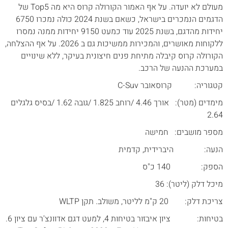
מעולם לא יועדה. על אף האמור הקורולה קרוס היא מה Top5 של
הדגמים הנמכרים בישראל, כשאם בשנת 2024 כולה נמכרו 6750
יחידות מהדגם, בשנת 2025 עוד כמעט 9150 יחידות ממנה נמסרו
ללקוחות מאושרים, והמכירות ממשיכות גם ב 2026. על אף ההצלחה,
הקורולה קרוס קיבלה מתיחת פנים חיצונית בעיקר, ללא שינויים
במערכת ההנעה של הרכב.
קטגוריה: קרוסאובר C-Suv
מימדים (מטר): אורך 4.46 /רוחב 1.825 /גובה 1.62 /בסיס גלגלים
2.64
מספר מושבים: חמישה
הנעה: היברידית, קדמית
הספק: 140 כ"ס
מיכל דלק (ליטר): 36
צריכת דלק: 20 ק"מ לליטר, משולב. תקן WLTP
בטיחות: ציון איבזור בטיחות 4, למעט דגם אדוונצ'ר עם ציון 6.