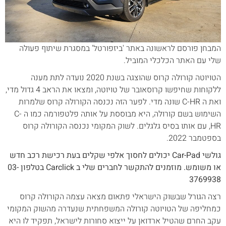
המבחן פורסם לראשונה באתר 'ביזפורטל' במסגרת שיתוף פעולה
שלי עם האתר הכלכלי המוביל.
הטויוטה קורולה קרוס שהוצגה בשנת 2020 נועדה לתת מענה
ללקוחות שחיפשו קרוסאובר של טויוטה, ומצאו את הראב 4 גדול מדי,
ואת ה C-HR שונה מדי. לפער הזה נכנסה הקורולה קרוס שלמרות
השימוש בשם קורולה, היא מבוססת על אותה פלטפורמה כמו ה C-
HR, עם אותו בסיס גלגלים. לשוק המקומי נכנסה הקורולה קרוס
בספטמבר 2022.
גולשי Car-Pad יכולים לחסוך אלפי שקלים בעת רכישת רכב חדש
או משומש. מוזמנים להתקשר לחברים שלי ב Carclick בטלפון 03-
3769938
רצה הגורל שבשוק הישראלי פתאום מצאה עצמה הקורולה קרוס
כמחליפה של הטויוטה קורולה המשפחתית שנעדרה מהשוק המקומי
עקב החרם שהטיל ארדואן על ייצוא סחורות לישראל, תפקיד לו היא