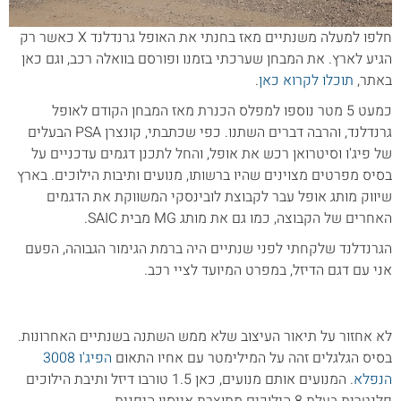
חלפו למעלה משנתיים מאז בחנתי את האופל גרנדלנד X כאשר רק
הגיע לארץ. את המבחן שערכתי בזמנו ופורסם בוואלה רכב, וגם כאן
באתר,
תוכלו לקרוא כאן
.
כמעט 5 מטר נוספו למפלס הכנרת מאז המבחן הקודם לאופל
גרנדלנד, והרבה דברים השתנו. כפי שכתבתי, קונצרן PSA הבעלים
של פיג'ו וסיטרואן רכש את אופל, והחל לתכנן דגמים עדכניים על
בסיס מפרטים מצוינים שהיו ברשותו, מנועים ותיבות הילוכים. בארץ
שיווק מותג אופל עבר לקבוצת לובינסקי המשווקת את הדגמים
האחרים של הקבוצה, כמו גם את מותג MG מבית SAIC.
הגרנדלנד שלקחתי לפני שנתיים היה ברמת הגימור הגבוהה, הפעם
אני עם דגם הדיזל, במפרט המיועד לציי רכב.
לא אחזור על תיאור העיצוב שלא ממש השתנה בשנתיים האחרונות.
בסיס הגלגלים זהה על המילימטר עם אחיו התאום
הפיג'ו 3008
הנפלא
. המנועים אותם מנועים, כאן 1.5 טורבו דיזל ותיבת הילוכים
פלנטרית בעלת 8 הילוכים מתוצרת אייסין היפנית.