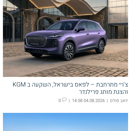
צ'רי מתרחבת – לפאס בישראל, השקעה ב KGM
והצגת מותג פרילנדר
יואב פולס
|
04.08.2026 14:58
|
0