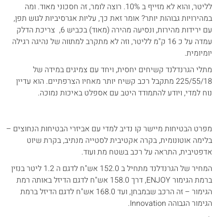
לליטר, והוא לא מזייף ב 10%. רוצה לומר, זה חסכוני מאוד. ומה
במהירויות גבוהות יותר? אומר זאת כך, עליות אגרסיביות לגוש תפן,
עם ירידות מהירות, ונסיעה מהירה (מאוד) בכביש 6, צריכת הדלק
עמדה על כ 16 ק"מ לליטר, וזה לא מתקרב למתווה של נהיגה רגילה
יומיומית.
מתלי הגרנדלנד קשיחים יחסית, ויחד עם צמיגים במידה של
225/55/18 מתקבל רכב קשיח יותר מאחיו הצרפתיים. הוא עדיין
נוח למדי, ויודע להתמודד היטב עם אספלט באיכות נמוכה.
מפרט הבטיחות מיישר קו נדיב למדי עם אביזרי הבטיחות הנחוצים –
בלימה אוטונומית, בקרה אקטיבית לסטייה מנתיב, בקרת שיוט
אדפטיבית, התראה על רכב בשטח מת ועוד.
המחיר של הגרנדלנד מתחיל ב 152.0 אש"ח לדגם ה 1.2 ליטר בנזין
ברמת הגימור ENJOY, דרך 158.0 אש"ח לדגם הדיזל באותה רמת
הגימור – זה הרכב שבמבחן, ועד 168.0 אש"ח לדגם הדיזל ברמת
הגימור הגבוהה Innovation.