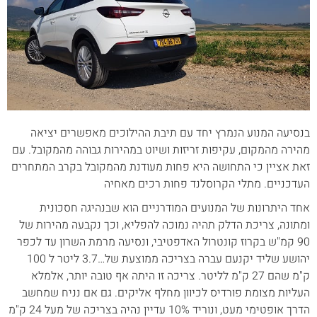
בנסיעה המנוע הנמרץ יחד עם תיבת ההילוכים מאפשרים יציאה
מהירה מהמקום, עקיפות זריזות ושיוט במהירות גבוהה מהמקובל. עם
זאת אציין כי התחושה היא פחות מעודנת מהמקובל בקרב המתחרים
העדכניים. מתלי הקרוסלנד פחות רכים מאחיה
אחד היתרונות של המנועים המודרניים הוא שבנהיגה חסכונית
ומתונה, צריכת הדלק תהיה נמוכה להפליא, וכך נקבעה מהירות של
90 קמ"ש בקרוז קונטרול האדפטיבי, ונסיעה מרמת השרון עד לכפר
יהושע שליד יקנעם עברה בצריכה ממוצעת של…3.7 ליטר ל 100
ק"מ שהם 27 ק"מ לליטר. צריכה זו היתה אף טובה יותר, אלמלא
העליות מצומת פורדיס לכיוון מחלף אליקים. גם אם נניח שמחשב
הדרך אופטימי מעט, ונוריד 10% עדיין נהיה בצריכה של מעל 24 ק"מ