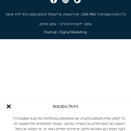
כל הזכויות שמורות ל
CAR-PAD
. אין להעתיק או לשכפל פרטים מתוכן הדף ללא אישור
עיצוב: ליאת דורון מרזן – עיצוב ומיתוג
PushUp | Digital Marketing
ניהול הסכמות
כדי לספק חוויית משתמש מיטבית, אנו משתמשים בטכנולוגיות כמו קובצי Cookie כדי
לאחסן ו/או לגשת למידע על מאפייני הגלישה. הסכמה לטכנולוגיות אלו תאפשר לנו
לעבד נתונים כגון התנהגות גלישה או מדדים ייחודיים באתר זה. אי הסכמה או ביטול