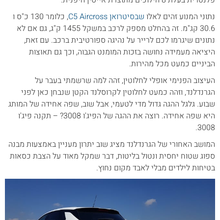
נתוני המנוע זהים לאלו
שבסיטרואן C5 Aircross
, כלומר 130 כ"ס ו
30.6 קג"מ. זה בהחלט מספק לרכב במשקל 1455 ק"ג, גם אם לא
נתונים שיגרמו לכם לרייר על נהיגה ספורטיבית ברכב. עם זאת,
היציאה מעמידה נחושה בזכות המומנט הגבוה, וכך גם תאוצות
הביניים כמעט מכל מהירות.
העיצוב הפנימי אופלי לחלוטין, זהה למה שרשמתי בעבר על
הגרנדלנד, וזהה כמעט לחלוטין לקרוסלנד הקטן שנבחן כאן לפני
שבוע. גלגל ההגה גדול מדי לטעמי, אבל שוב, שפה אחידה של המותג
היא שפה אחידה. רוצה את ההגה של הפיג'ו 3008? – תקנה פיג'ו
3008.
המושב האחורי של הגרנדלנד מציג שוב יתרון מעניין באמצעות מבנה
ספוג שטוח יחסית ונטול בליטות, דבר שמקל מאוד על הצבת כסאות
בטיחות לילדים מבלי לאבד מקום נחוץ.