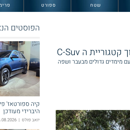
שטח
ספורט
פרימ
הפוסטים הנצ
גוריית ה C-Suv
עם מימדים גדולים מבעבר ושפה
קיה ספורטאז' פלא
היברידי מעודכן
יואב פולס
|
08.2026 19:39