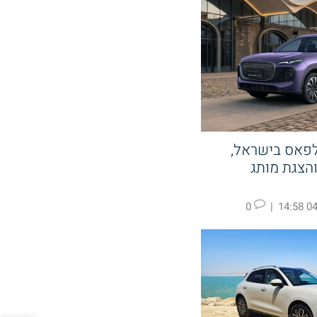
לפאס בישראל,
קעה ב KGM והצגת מותג
0
|
04.