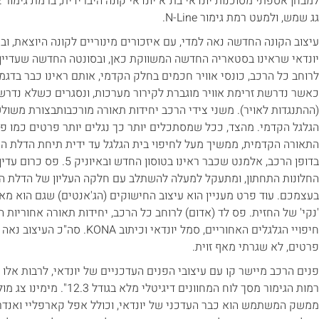
גג שמש, ולמעט רמת גימור N-Line.
עיצוב הקונה החדשה נאה למדי, עם איזכורים מינוריים לקונה היוצאת, ו
יונדאי שראינו בסטאריה החדשה המשווקת כאן, ובסונטה החדשה שעדיין 
לרוחב כל הרכב, כונסי אוויר חכמים בחלק הקדמי, אותם ראינו כבר בדג
כאשר נדרשת זרימת אוויר מוגברת לקירור מערכות, ונסגרים כשלא נדר
(ההתנגדות לאויר). משני צידי הרכב יחידות תאורה מורכבותבצורת משו
הגלגל הקדמי. מהצד, ככל שמסתכלים יותר כך נגלים יותר פרטים כמו 
החלונות התחתון, ומתעקל למעלה להשתלב עם חלקה העליון של הדלת החמ
בעצמכם. עוד פרט מעניין הוא עיצוב החישוקים (הג'אנטים) שגם הוא מא
'נקי' של החזית. פס לד (אדום) לרוחב כל הרכב, יחידות תאורה אחוריות 
חיפויי הגלגלים האחוריים, סמל יונדא
פרטים, לא שגרתי מאף זוית.
ממשק המשתמש הוא כבר העדכני של יונדאי, וכולל אפל קארפליי ואנדרו