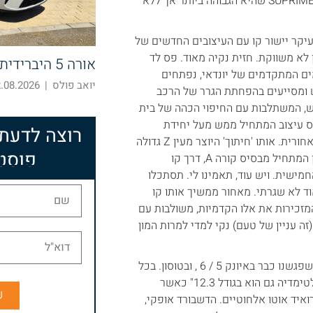
למבחן אספתי מסוכנות יונדאי בת"א יונדאי קונה היברידית, ברמת גימור SUPRIME שהיא הגבוהה ביותר אך ללא
בעיקר יישור קו עם העיצובים החדשים של
לא משווקת. חזית נקיה מאוד. פס לד
אורה 5 היברידית – חוצה קטגוריות
מים המתקדמים של יונדאי, נפתחים
יואב פולס
|
08.2026 10:52
ש ומסייעים בהפחתת הגרר של הרכב
לש, המשתלבות עם החיפוי הכהה של בית
פס עיצוב המתחיל ממש מעל יחידת
רוצה לדעת
התאורה הקדמית, ממשיך מעל לחיפוי בית הגלגל עד ידית תיחת הדלת האחורית. אותו 'חיתוך' היוצר מעין Z גדולה
פוסט
בדופן הרכב, אלמנט שכבר ראינו בטוסון החדש ובאיוניק 5. פס כרום עדין המתחיל מבסיס קורה A, דרך קו
ישית. ויש עוד, תאמינו לי. תסתכלו
וד לא שגרתי. מאחור ממשיך אותו קו
המזכירות את אלו הקדמיות, משולבות עם
י וכיתוב KONA. סה"כ העיצוב נאה (זה עניין של טעם) נקי למדי למרות המון
פנים הרכב מיישר קו עם עיצובי הפנים העדכניים של יונדאי, לרבות אלו שפגשנו כבר באיונק 5 / 6 , ובטוסון. בכל
רמות הגימור מסך לוח המחוונים דיגיטלי מלא בגודל 12.3". מימינו צג מולטימדיה גם הוא בגודל 12.3" כאשר
ש
איד אוטו אלחוטיים. הדשבורד אופקי,