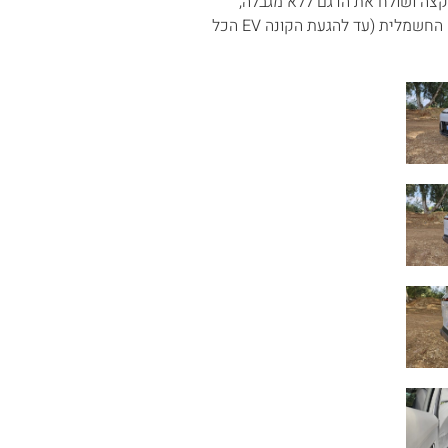
מקצה ושולח את הדגם ללא מגבלה,
היונדאי קונה תהיה אחת המכוניות הכי נמכרות בישראל, על אף הפלישה החשמלית (עד להגעת הקונה EV הכל