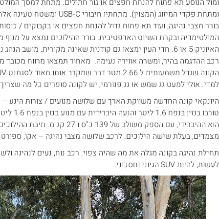
ומול הנוסע תא פתוח להנחת חפצים או גור חתולים. מתחת למסך המולטימ
ומתחת פקדי המיזוג (המצוין). מתחתי
בורר מצבי נהיגה, ועוד תא פתוח גדול להנחת חפצים או בקבוקים / כוסו
המולטימדיה ובקרת השיוט האדפטיבית. בורר ההילוכים נמצא על מנוף מא
האיוניק 5 או 6. חדי העין ימצאו גם קודנית שאינה מקורית. מושב ה
רכב ההדגמה בהיר, ומשרה אווירה נעימה. מאחור תמצאו מרווח מכובד מא
למדי. אולי למעט גג שמש או גג פנורמי, יש לקונה סופרים כל מה שצריך.
טורבו בנזין
הוא ההיברידי, עם הספק משולב של 139 כ"
מצמדים, בעלת שישה הילוכים. לרכב שלושה מצבי נהיגה – אקו, ספורט ו'
תחילת נהיגה בקונה מגלה את מה שהיה צפוי. רכב נוח, נעים לנהיגה ולש
לעשות, להיות SUV הגיוני וחסכוני.