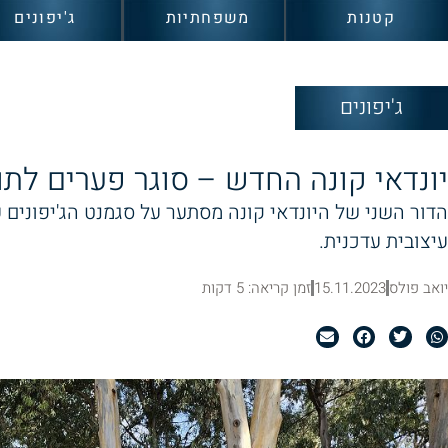
קטנות
משפחתיות
ג'יפונים
ג'יפונים
יונדאי קונה החדש – סוגר פערים לתוך קט
הדור השני של היונדאי קונה מסתער על סגמנט הג'יפונים 
עיצובית עדכנית.
יואב פולס
15.11.2023
זמן קריאה: 5 דקות