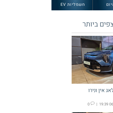
יום
חשמליות EV
פים ביותר
ג אין ונירו
0
|
06.