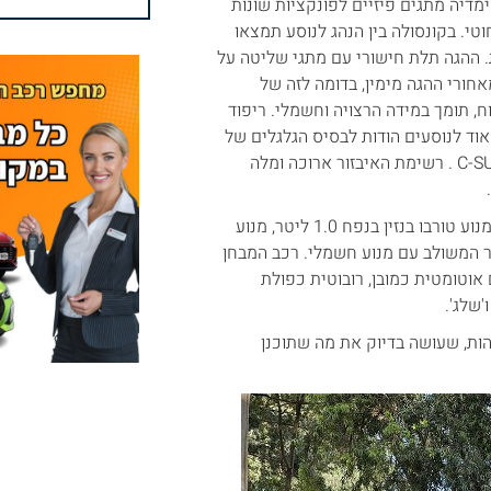
דיה מתגים פיזיים לפונקציות שונות
ו חיבורי USB-C ומשטח טעינה אלחוטי. בקונסולה בין הנהג לנוסע תמצאו
ת. ההגה תלת חישורי עם מתגי שליטה על
חורי ההגה מימין, בדומה לזה של
נהג נוח, תומך במידה הרצויה וחשמלי. ריפוד
וד לנוסעים הודות לבסיס הגלגלים של
הקונה שגדל משמעותית ל 2.66 מטר דבר שמקרב אותו מאוד לסגמנט C-SUV . רשימת האיבזור ארוכה ומלה
היונקאי קונה החדשה משווקת הארך עם שלושה מנועים / צורות הינע – מנוע טורבו בנזין בנפח 1.0 ליטר, מנוע
 בנפח 1.6 ליטר והנעה היברידית עם מנוע בנזין בנפח 1.6 ליטר המשולב עם מנוע חשמלי. רכב המבחן
ס ו 27 קג"מ. תיבת ההילוכים אוטומטית כמובן, רובוטית כפולת
שלג'.
הות, שעושה בדיוק את מה שתוכנן