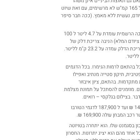
ם גם תאוצות הביניים אינן משהו
ששווה איזכור מיוחד. המהירות המירבית של הקונה ההיברידית עומדת על 165 קמ"ש לא מרשימים, עם זאת שיוט
יודם, נעשית ללא מאמץ. (ככה חבר סיפר
החלק בו הקונה ההיברידית צריכה להצטיין הוא פרק צריכת הדלק. הצריכה הרשמית עומדת על 4.7 ליטר ל 100
לים על ציודם המלא) הניבה צריכת דלק של
14.5 ק"מ לליטר. בדרך חזרה, בנהיגה ברכב ריק, וללא לחץ להגיע בזמן, צריכת הדלק עמדה על 23.2 ק"מ לליטר.
כל בהתאם לרמות הגימרו. בכל הדגמים
יבית, תיקון סטייה מנתיב ואפילו
 מתקדמות. בהתאם, ציון איבזור
ים הבסיסיים, ו 7 לדגמים המתקדמים. מוזמנים להסתכל על תמונת מצלמת
בר. בצילום בגלקסי – רואים.
מחיר ותמורה – הקונה משווקת במגוון מנועים ורמות גימור, החל מ 144,900 ₪ ועד ל 187,900 לדגמי הטורבו
ון בסגמנט שלו. הוא יתחרה בטויוטה
ידה מסוימת גם בטויוטה CHR , כאשר מול כל אחד מהם הוא יציג יתרונות. החסרון