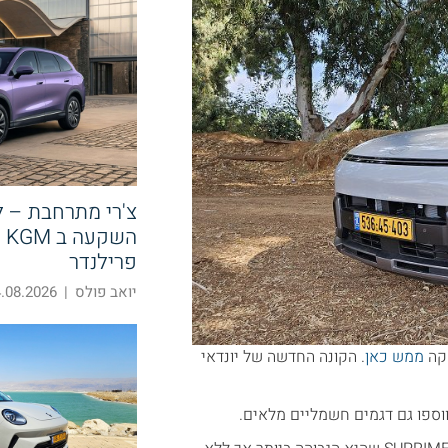
צ'רי מתרחבת – 
הש
פרילנדר
יואב פולס
|
08.2026 14:58
שקה
ממש כאן
. הקונה החדשה של יונדאי
תווספו גם דגמים חשמליים מלאים.