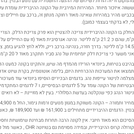
מהמקום זריזה הודות לשילוש של ההנעה החשמלית עם מנוע הבנזין. בהתא
בכביש מהיר במהירות שאינה מאוד רחוקה מנתון זה, ברכב עם חיילים וצ
לי, לא בדקתי בעצמי כמובן).
ק"מ, שהם כ 21.2 ק"מ לליטר. נהיגה אגרסיבית מאוד (זו עם החיי
אני משער כי צריכת דלק יומיומית של נהג סביר תתקרב מאוד ל 20 ק"מ לליטר.
בהיבט בטיחות, ביונדאי הורידו מהמדף מה שיש, והתקינו בקונה כמעט ה
תמצאו את המערכות ההכרחיות היום, בלימה אוטונומית, בקרת שיוט אדפט
מצלמה לניטור עייפות נהג. בדגמים הבכירים הוסיפו ביונדאי עוד מערכות
הבטיחות של הקונה עומד על 5 לדגמ
ניטור הנהג כפי שנקלטה בעדשת הסלולרי. בעין לא מזויינת – לא רואים ד
בנזין. הדגמים ההיברידיים מתחילים ב 161,900 ₪ ועד 189,900 ₪, כאשר רכב המבחן עולה 169,900 ₪.
הסיכום הוא מאוד חיובי. אין לקונה הרבה תחרות מבחינת שימושיות וחסכ
קורולה קרוס ההיברידית, ובמ