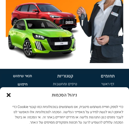
תחומים
קטגוריות
תנאי שימוש
דף ראשי
טיפים ומחשבות
חיפוש
אודות
קטנות
פרסמו אצלנו
ניהול הסכמות
טיפים ומחשבות
משפחתיות
הרשמה לניוזלטר
כדי לספק חוויית משתמש מיטבית, אנו משתמשים בטכנולוגיות כמו קובצי Cookie כדי
ציי רכב
ג'יפונים
מדיניות פרטיות
לאחסן ו/או לגשת למידע על מאפייני הגלישה. הסכמה לטכנולוגיות אלו תאפשר לנו
לעבד נתונים כגון התנהגות גלישה או מדדים ייחודיים באתר זה. אי הסכמה או ביטול
צור קשר
שטח
שימוש בקוקיז
הסכמה עלולים להשפיע לרעה על תכונות ותפקודים מסוימים של האתר.
ספורט
הצהרת נגישות