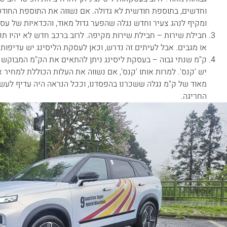
וחדשים, בתוספת חודשית לא גדולה. אם נשווה את התוספת החודש
ומקיף לנהג צעיר וחדש נגלה שהפער גדול מאוד, והכדאיות של עסק
חבילת שירות – חבילת שירות מקיפה. לרוב ברכב חדש לא יהיו תק
או מגבים. אבל לעיתים זה נדרש, וכאן לעסקת הליסינג יש עדיפ
ק"מ שנתי גבוה – בעסקת ליסינג ניתן להתאים את הק"מ המבוקש
יש 'קנס'. למרות אותו 'קנס', אם נשווה את העלות הכוללת למחיר 
מאוד של ק"מ נגלה ששכרנו בהפסדנו, וככל הנראה היה עדיף לעש
החריגה.