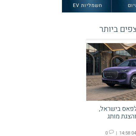
יום
חשמליות EV
פים ביותר
לפאס בישראל,
קעה ב KGM והצגת מותג
0
|
04.