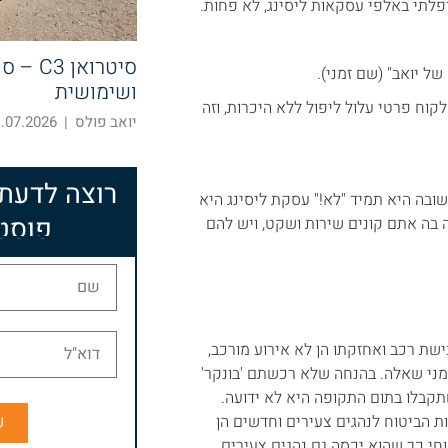
פלתי באלפי עסקאות ליסינג, לא פחות.
סיטרואן
של יואב" (שם זמני).
ושימושית
לקוח פרטי עלול ליפול ללא היכרות, וזה
יואב פולס
|
07.2026 07:43
רוצה לדעת
ובה היא תמיד "לא!" עסקת ליסינג היא
פוסט
 בה אתם קונים שירות ושקט, ויש להם
ישת רכב ואחזקתו הן לא אירוע מורכב,
מני שאלה. בהנחה שלא רכשתם 'בונקר'
תקבלו בתום התקופה היא לא ידועה.
ש
ות הביטוח לנהגים צעירים וחדשים הן
וחי כך שהוא יכסה גם נהגים צעירים