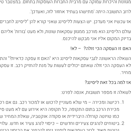
מגוונות והיכרות עמוקה עם מרבית החברות העוסקות בתחום. במצטבר טי
לרוב התשובה היתה 'מתישהו בעתיד אחזור לזה, ואעדכן'.
אז עכשיו אני מעדכן. יש הצעות לליסינג שאני קורא להן "ליסינג לחברים 
עולם הליסינג הוא מורכב ממגוון עסקאות שונות, ולא מעט 'בורות' אליהם 
בדיוק המקום אליו אני מבקש להיכנס.
האם זו העסקה הכי זולה? – לא!
השאלה הראשונה לגבי עסקאות ליסינג היא "האם זו עסקה כדאית?" והתש
לא העסקה הכי זולה שאתם יכולים לעשות על מנת להחזיק רכב. זו עסקה
מחיר.
אז למה בכל זאת ליסינג?
לשאלה זו מספר תשובות, אנסה לפרט:
רכישה ומכירה – מי שלא מעוניין לרכוש או למכור רכב. גם אם רכ
מכירת הרכב בתום התקופה, כל תקופה היא אירוע עם לא מעט סי
כמו טויוטה קורולה היברידית או סקודה אוקטביה, שאלת המחיר ש
ביטוחים לנהגים צעירים וחדשים – כיסוי לנהג צעיר או חדש. עלוי
גבוהות מאוד. לרוב בעסקאות ליסינג ניתן להרחיב את הכיסוי הביט