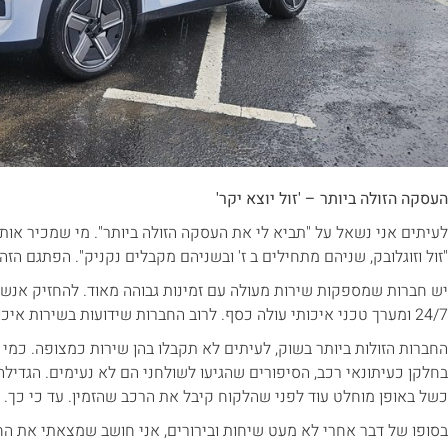
העסקה הזולה ביותר – 'זול יוצא יקר'
לעיתים אני נשאל על "תביא לי את העסקה הזולה ביותר". מי שמכיר או
"זול וזוגלובק, שניהם מתחילים ב ז' ובשניהם מקבלים נקניק". הפתגם הזה
יש חברות שמספקות שירות מעולה עם זמינות גבוהה מאוד. להחזיק אנשי ש
24/7 ומערך טכני איכותי עולה כסף. לרוב החברות שידועות בשירות איכותי הן גם היקרות בשוק.
החברות הזולות ביותר בשוק, לעיתים לא תקבלו בהן שירות כמצופה. כמי
בחלקן כעיתונאי רכב, הסיפורים שהגיעו לשולחני הם לא נעימים. הגדיל
כשל באופן מוחלט עוד לפני שהלקוח קיבל את הרכב שהזמין. עד כי כך.
בסופו של דבר אחרי לא מעט שיחות ובירורים, אני חושב שמצאתי את הח