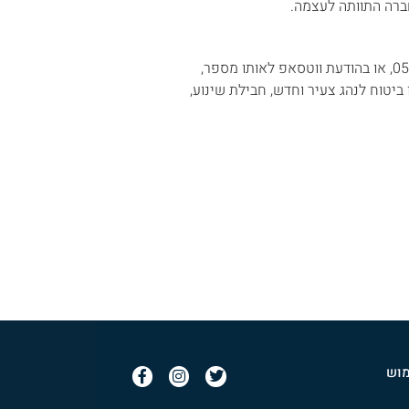
ברה התוותה לעצמה.
מי שמעוניין בעסקת ליסינג מוזמן ליצור איתי קשר בסלולרי 054-3274484, או בהודעת ווטסאפ לאותו מספר,
יטוח לנהג צעיר וחדש, חבילת שינוע,
מוש