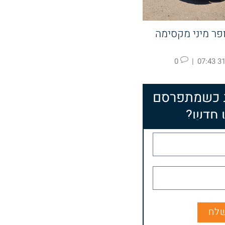
 C3 – סופר מיני מקסימה
0
|
31.
 כשמתפרסם
 חדש?
לח