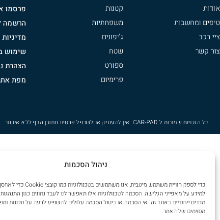
אודות
קטנות
פרסמו אצ
טיפים ומחשבות
משפחתיות
הרשמה לנ
ציי רכב
ג'יפונים
מדיניות 
צור קשר
שטח
שימוש בק
ספורט
הצהרת נג
פרימיום
מפת אתר
כל הזכויות שמורות ל
CAR-PAD
. אין להעתיק או לשכפל פרטים מתוכן הדף ללא אישור
ניהול הסכמות
כדי לספק חוויית משתמש מיטבית, אנו משתמשים בטכ
למידע על מאפייני הגלישה. הסכמה לטכנולוגיות אלו תאפשר לנו לעבד נתונים כגון התנהגות 
מדדים ייחודיים באתר זה. אי הסכמה או ביטול הסכמה עלולים להשפיע לרעה על תכונות ותפ
מסוימים של האתר.