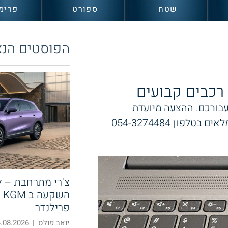
שטח
ספורט
פרימ
הפוסטים הנצ
 רכבים קבועים
עבורכם. ההצעה מיועדת
ון 054-3274484
צ'רי מתרחבת – 
הש
פרילנדר
יואב פולס
|
08.2026 14:58