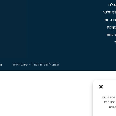
לנו
יוזלטר
פרטיות
וקיז
ישות
עיצוב: ליאת דורון מרזן – עיצוב ומיתוג
ng
נולוגיות כמו קובצי Cookie כדי לאחסן ו/או לגשת
גלישה או
קודים