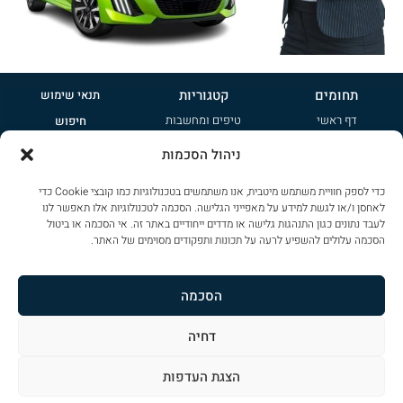
תחומים
קטגוריות
תנאי שימוש
דף ראשי
טיפים ומחשבות
חיפוש
אודות
קטנות
פרסמו אצלנו
ניהול הסכמות
טיפים ומחשבות
משפחתיות
הרשמה לניוזלטר
כדי לספק חוויית משתמש מיטבית, אנו משתמשים בטכנולוגיות כמו קובצי Cookie כדי
ציי רכב
ג'יפונים
מדיניות פרטיות
לאחסן ו/או לגשת למידע על מאפייני הגלישה. הסכמה לטכנולוגיות אלו תאפשר לנו
צור קשר
שטח
לעבד נתונים כגון התנהגות גלישה או מדדים ייחודיים באתר זה. אי הסכמה או ביטול
שימוש בקוקיז
הסכמה עלולים להשפיע לרעה על תכונות ותפקודים מסוימים של האתר.
ספורט
הצהרת נגישות
פרימיום
מפת אתר
הסכמה
דחיה
כל הזכויות שמורות ל
CAR-PAD
. אין להעתיק או לשכפל פרטים מתוכן הדף ללא אישור
הצגת העדפות
עיצוב: ליאת דורון מרזן – עיצוב ומיתוג