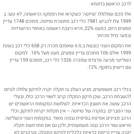
לרכב הראשון בדוגמא.
אלו מכם שמלמלו 'טויוטה' כשקראו את הפסקה הראשונה, לא טעו. ב
1999 עלו לכביש 7981 כלי רכב מתוצרת טויוטה, מתוכם 1748 עדיין
נוסעים היום, כמעט 22%, והיא ניצבת ראשונה באחוזי ההישרדות
ובפער גדול מהיתר.
את המקום השני כובשת ב.מ.וו שאמנם מכרה רק 658 כלי רכב בשנת
1999 אולם 106 מתוכם עדיין נוסעים, מעט מעל 16%. למקום
השלישי מגיעה מרצדס שמכרה 1326 כלי רכב, מתוכם 159 עדיין
עם רישיון בתוקף, 12%.
בכלי רכב משומשים, מגיע השלב בו תקלה יקרה לתיקון עלולה לגרום
להשבתת הרכב, שכן תיקון התקלה קרוב לשווי הרכב כולו, ובעלי
הרכב עושה את חשבון הכדאיות. לשלושת המקומות הראשונים יש
שני הסברים. במקרה של טויוטה – אין תקלות יקרות לתיקון, וכלי
הרכב מציגים אמינות בסיסית גבוהה מאוד. במקומות השני והשלישי,
מראש שווי הרכב גבוה משמעותית, ולכן גם אם מתרחשת תקלה
יקרה עדיין קיימת כדאיות כלכלית לתיקון התקלה, והרכבים לא