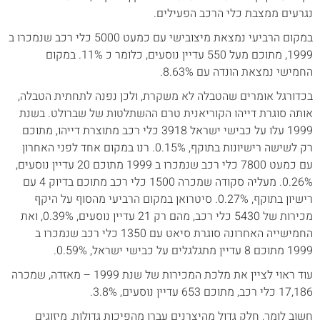
נגרעים ממצבת כלי הרכב הפעילים.
במקום הרביעי נמצאת מיצובישי עם כמעט 5000 כלי רכב שנמכרו ב
1999, מתוכם מעל 550 עדיין נוסעים, כלומר כ 11%. במקום
החמישי נמצאת הונדה עם 8.63%.
בכדורגל אומרים שהטבלה לא משקרת, ולכן נפנה לתחתית הטבלה,
אותה סוגרת דייהו הקוריאנית טרם ההשתלטות של שברולט. בשנת
1999 עלו על כבישי ישראל 3918 כלי רכב מתוצרת דייהו, מתוכם
רק לשישה רישיונות בתוקף, 0.15%. רנו במקום אחד לפני האחרון
עם כמעט 7800 כלי רכב שנמכרו ב 1999 מתוכם 20 עדיין נוסעים,
0.26%. מעליה סקודה שמכרה 1500 כלי רכב מתוכם בדיוק 4 עם
רישיון בתוקף, 0.27%. סיטרואן במקום הרביעי מהסוף על היקף
מכירות של 5430 כלי רכב, מהם רק 21 עדיין נוסעים, 0.39%, ואת
החמישייה האחרונה סוגרת סיאט עם 1350 כלי רכב שנמכרו ב
1999 מתוכם 8 עדיין מתגלגלים על כבישי ישראל, 0.59%.
עוד ראוי לציין את מלכת המכירות של שנת 1999 – מאזדה, שמכרה
17,186 כלי רכב, מתוכם 653 עדיין נוסעים, 3.8%.
חשוב לומר, חלק גדול מהיצרנים עברו מהפיכות גדולות, מיזוגים