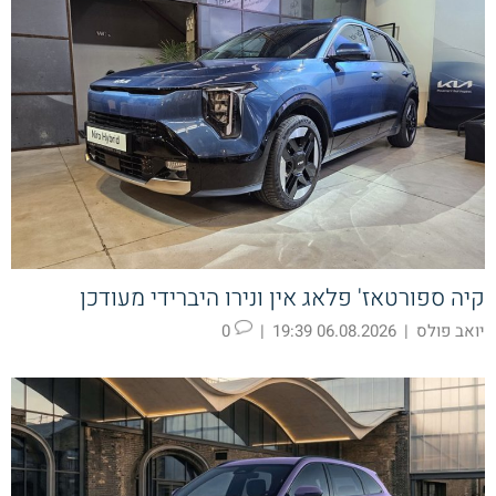
קיה ספורטאז' פלאג אין ונירו היברידי מעודכן
יואב פולס
|
06.08.2026 19:39
|
0