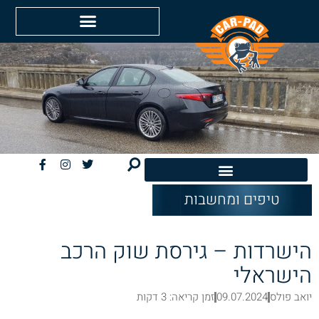
טיפים ומחשבות
חשמליות EV
הישרדות – גירסת שוק הרכב
הישראלי
יואב פולס
09.07.2024
זמן קריאה: 3 דקות