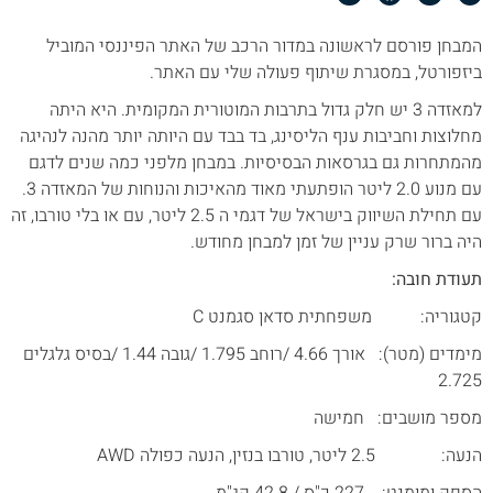
המבחן פורסם לראשונה במדור הרכב של האתר הפיננסי המוביל
ביזפורטל, במסגרת שיתוף פעולה שלי עם האתר.
למאזדה 3 יש חלק גדול בתרבות המוטורית המקומית. היא היתה
מחלוצות וחביבות ענף הליסינג, בד בבד עם היותה יותר מהנה לנהיגה
מהמתחרות גם בגרסאות הבסיסיות. במבחן מלפני כמה שנים לדגם
עם מנוע 2.0 ליטר הופתעתי מאוד מהאיכות והנוחות של המאזדה 3.
עם תחילת השיווק בישראל של דגמי ה 2.5 ליטר, עם או בלי טורבו, זה
היה ברור שרק עניין של זמן למבחן מחודש.
תעודת חובה:
קטגוריה: משפחתית סדאן סגמנט C
מימדים (מטר): אורך 4.66 /רוחב 1.795 /גובה 1.44 /בסיס גלגלים
2.725
מספר מושבים: חמישה
הנעה: 2.5 ליטר, טורבו בנזין, הנעה כפולה AWD
הספק ומומנט: 227 כ"ס / 42.8 קג"מ