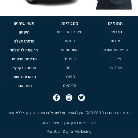
תחומים
קטגוריות
תנאי שימוש
דף ראשי
טיפים ומחשבות
חיפוש
אודות
קטנות
פרסמו אצלנו
טיפים ומחשבות
משפחתיות
הרשמה לניוזלטר
ציי רכב
ג'יפונים
מדיניות פרטיות
צור קשר
שטח
שימוש בקוקיז
ספורט
הצהרת נגישות
פרימיום
מפת אתר
כל הזכויות שמורות ל
CAR-PAD
. אין להעתיק או לשכפל פרטים מתוכן הדף ללא אישור
עיצוב: ליאת דורון מרזן – עיצוב ומיתוג
PushUp | Digital Marketing