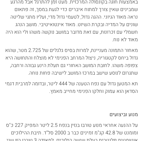
באמצעות חוגה בקונסולה המרכזית. מעט זמן להתרגל אבל מהרגע
שמבינים שאין צורך למתוח איברים כדי לגעת במסך, זה פתאום
נראה מאוד הגיוני. ההגה גדול, לטעמי גדול מדי, ועליו מתגי שליטה
שונים על המדיה ובקרת השיוט. מאוד אינטואיטיבי. מושב הנהג
חשמלי עם זכרונות, עם זאת מדובר במושב נוקשה משהו ולי הוא היה
מאוד לא נוח.
מאחור התמונה מעניינת, למרות בסיס גלגלים של 2.725 מטר, שהוא
גדול ביחס לקטגוריה, ניצול המרחב הפנימי לא מוצלח והתחושה היא
צפופה משהו. לחובת המושב האחורי גם תעלת הינע גבוהה ורחבה,
שתגרום לנוסע שישב במרכז המושב לישיבה פחות נוחה.
תא המטען גדול עם נפח הטענה של 444 ליטר, ובדומה למרבית דגמי
הסדאן הוא עמוק וחלקו הפנימי מחייב מאמץ.
מנוע וביצועים
על ההנעה אחראי מנוע טורבו בנזין בנפח 2.5 ליטר המפיק 227 כ"ס
ומומנט של 42.8 קג"מ זמינים כבר ב 2000 סל"ד. תיבת ההילוכים
אוטומטית פלנטרית בעלת שישה הילוכים. למאזדה 3 טורבו הזו שני