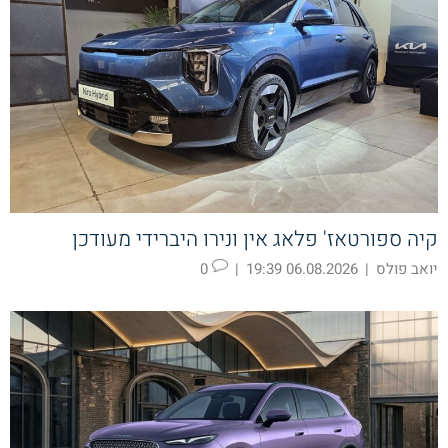
קיה ספורטאז' פלאג אין ונירו היברידי מעודכן
יואב פולס
|
06.08.2026 19:39
|
0