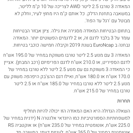
המאזדה 3 טורבו 2.5 ליטר AWD לצריכה של 10 ק"מ לליטר,
במשאבה בתחנת הדלק. כל אותם ק"מ היו מחוץ לעיר, וחלק לא
מבוטל עם 'רגל עד הפח'.
בתחום הבטיחות המאזדה מסגירה את גילה. ציון אבזור הבטיחות
עומד על 3 בלבד לדגם זה, או 2 לדגמים הפשוטים יותר. המאזדה
נבחנה ב EuroNcap בשנת 2019 וקיבלה חמישה כוכבי בטיחות.
המאזדה 3 עם מנוע 2.5 ליטר טורבו משווקת במחיר של 195.0 אש"ח
לדגם הספיריט, או 210.0 אש"ח לדגם הפרימיום (רכב המבחן). אציין
כי המאזדה 3 משווקת גם עם מנוע 2.5 ליטר ללא טורבו במחיר של
170.0 אש"ח או 180.0 אש"ח, ואילו דגם ההצ'בק היפהפה משווק עם
מנוע 2.5 ליטר ללא טורבו במחיר של 185.0 אש"ח או 2.5 ליטר
טורבו במחיר של 215.0 אש"ח.
תחרות
השאלה הגדולה היא האם המאזדה הזו יכולה להיות תחליף
למשפחתיות הספורטיביות כמו היונדאי אלנטרה N (ידנית במחיר של
225.0 אש"ח, אוטומטית במחיר של 235.0 אש"ח) או אוקטביה RS
אוטומטית במחיר של 265.0 אש"ח. לעניות דעתי, התשובה חד