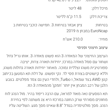
מיכל דלק: 48 ליטר
צריכת דלק: 11.5 ק"מ לליטר
בטיחות: ציון אבזור בטיחות 3. חמישה כוכבי בטיחות ב
EuroNcap במבחן מ 2019
מחיר: 210.0 אש"ח
עיצוב חיצוני ופנימי
העיצוב החיצוני של המאזדה 3 הוא פשוט מאזדה 3. אותו גריל גדול
ושחור עם סמל מאזדה במרכז, יחידות תאורה צרות, יציבה
ספורטיבית משהו וצללית נמוכה. מאחור יחידות תאורה גדולות משהו,
וללא קישוטים בצורת פסי לד. נקי ופשוט. על דלת תא המטען בכיתוב
קטן AWD בצד שמאל, ו Turbo, ולחדי העין גם צמד מפלטים. בצבע
הלבן של רכב המבחן אין יותר 'חמקן' מהמאזדה 3 הזו.
תא הנוסעים נאה מאוד למראה, עם הרבה ריפוד בהיר. מול הנהג לוח
מחוונים מסורתי שרק החוגה במרכזו היא צג משתנה לפי בחירת
הנהג. מסך מולטימדיה בגודל "8.8 שאינו מסך מגע. השליטה עליו