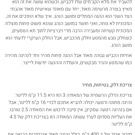
להעביר את מלא הקג"מים שלו לכביש, וכשהוא עושה את זה הוא
מאיץ בצורה מרשימה מאוד, יחד עם סאונד שאישית מאוד אהבתי.
הצד השני הוא ההגה המתלים ומושב הנהג. איך שלא הופכים את זה,
המכונית לא נוחה, ואני חושד במושב הנהג שהוא פשוט פחות מוצלח.
המכונית קשיחה ומעבירה הרבה מדי ויברציות לתוך תא הנוסעים,
כשחלק נובע מהמנוע וחלק מהכביש, אבל החלק העיקרי לדעתי הוא
מושב הנהג.
אחיזת הכביש גבוהה מאוד אבל ההגה פחות מהיר וחד לנהיגה מהירה
כמו שהמנוע והגיר מבקשים, והשלדה וההנעה יודעות לייצר.
צריכת דלק, בטיחות, מחיר
צריכת הדלק הרשמית של המאזדה 3 הזו היא 11.5 ק"מ לליטר.
נהיגה מתונה ורגועה יכולה להביא אתכם לכדי 16 ק"מ לליטר, אבל
אם בנהיגה רגועה עסקינן, אין סיבה לרכוש את המאזדה 2.5 טורבו.
את העליות מסדום לערד עשתה המאזדה הזו בצריכת דלק של 4.5
ק"מ לליטר.
סיבוב ארוך של כ 400 ק"מ, כולל נהיגה מאוד אגרסיבית הביאה את