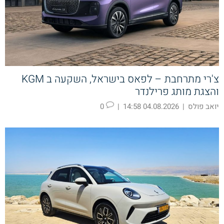
צ'רי מתרחבת – לפאס בישראל, השקעה ב KGM
והצגת מותג פרילנדר
יואב פולס
|
04.08.2026 14:58
|
0