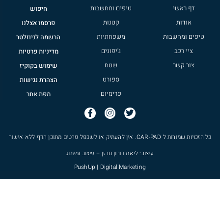
דף ראשי
טיפים ומחשבות
חיפוש
אודות
קטנות
פרסמו אצלנו
טיפים ומחשבות
משפחתיות
הרשמה לניוזלטר
ציי רכב
ג'יפונים
מדיניות פרטיות
צור קשר
שטח
שימוש בקוקיז
ספורט
הצהרת נגישות
פרימיום
מפת אתר
כל הזכויות שמורות ל
CAR-PAD
. אין להעתיק או לשכפל פרטים מתוכן הדף ללא אישור
עיצוב: ליאת דורון מרזן – עיצוב ומיתוג
PushUp | Digital Marketing