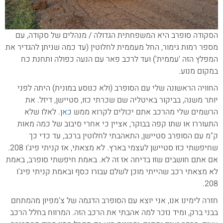
הסקודה סופרב היא המשפחתית הגדולה / מנהלים של סקודה, עם
מספר רמות גימור, החל מעממית לחלוטין (עד כמה שניתן להגדיר את
המפלץ הזה 'עממית') ועד לרכב פאר עם הנעה כפולה ותחנת כח
במקום מנוע.
החוויה הראשונה שלי עם הסופרב (ולא כנוסע במונית) היתה לפני
יותר משנה, בביקור באיטליה שם שכרתי כזו, סטיישן, דיזל. את
הרשמים שלי מהרכב אתם יכולים לקרוא ממש
כאן
. לאלו שלא
התעוררו או שתו קפה בבוקר, אציין כי אחרי סיבוב של כמה מאות
ק"מ עם הסופרב סטיישן, התאהבתי לחלוטין ברכב, עד כדי כך
שחיפשתי כזו סטיישן לעצמי בארץ. לא מצאתי, אז קניתי פיג'ו 208.
אם אתם חושבים שזו בדיחה אז זה לא. באמת חיפשתי סופרב, באמת
לא מצאתי רכב שהייתי מוכן לשלם עבורו כסף ובאמת קניתי פיג'ו
208.
חזרה לימינו אנו, אני יוצא עם הסופרב הדגמה של צ'מפיון מהמתחם
בבני ברק, ומיד נזכר למה אהבתי את הרכב הזה. המרווח בחלל הרכב