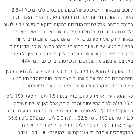
ליושבים מאחורה יש שפע של מקום עם בסיס גלגלים של 2.841
מטר. זה המון. הנדיבות במרווח הפנימי היא גם במימד האורך וגם
במימד הרוחב, אבל למרות הנדיבות במקום, דווקא בנסיעה עם שלושה
ילדים מאחורה, נרשמו תלונות על המושב האחורי. כאשר יושבים
מאחורה רק שני נוסעים, כל אחד מהם מקבל מושב נדיב ומרווח.
התלונות הגיעו על משענת המושב שהיתה במצב 'שוכב' מדי ופחות
זקוף מהרצוי. הנוסע שישב באמצע הלין על מנהרת ה'אין גל הינע'
באמצע הרצפה. סוג של תזכורת שלסופרב יש גם דגמי 4X4.
כמו האוקטביה המשפחתית, כך גם בסופרב הגדולה, דלת תא המטען
נפתחת לרווחה יחד עם השמשה האחורית. תוסיפו לכך תא מטען
עצום בגודלו, ותקבלו שימושיות במיטבה, פשוט ללא תחרות.
על ההנעה אחראי מנוע טורבו בנזין בנפח 1.5 ליטר, הספק 150 כ"ס ו
25.4 קג"מ. לרוב המשימות זה די והותר, אבל כאן יש לנו משימה
במשקל 1470 ק"ג, לא מעט. עוד בארסנל של הסופרב מנועים בנפח
2.0 ליטר עם 190 כ"ס ו 32.6 קג"מ ו 2.0 ליטר עם 272 כ"ס ו 35.6
קג"מ. אנחנו כאן בגירסת הליסינג כזכור. המהירות הרשמית
המקסימלית עומדת על 219 קמ"ש, ולהגיע ל- 100 קמ"ש יקח