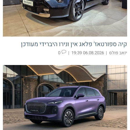
קיה ספורטאז' פלאג אין ונירו היברידי מעודכן
יואב פולס
|
06.08.2026 19:39
|
0