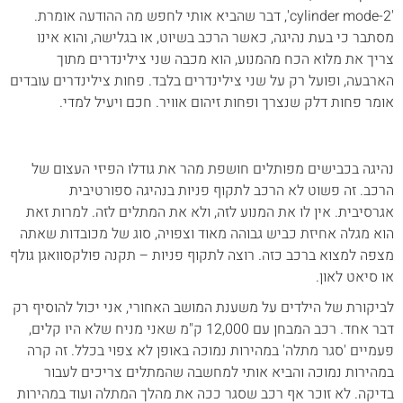
'2-cylinder mode', דבר שהביא אותי לחפש מה ההודעה אומרת.
מסתבר כי בעת נהיגה, כאשר הרכב בשיוט, או בגלישה, והוא אינו
צריך את מלוא הכח מהמנוע, הוא מכבה שני צילינדרים מתוך
הארבעה, ופועל רק על שני צילינדרים בלבד. פחות צילינדרים עובדים
אומר פחות דלק שנצרך ופחות זיהום אוויר. חכם ויעיל למדי.
נהיגה בכבישים מפותלים חושפת מהר את גודלו הפיזי העצום של
הרכב. זה פשוט לא הרכב לתקוף פניות בנהיגה ספורטיבית
אגרסיבית. אין לו את המנוע לזה, ולא את המתלים לזה. למרות זאת
הוא מגלה אחיזת כביש גבוהה מאוד וצפויה, סוג של מכובדות שאתה
מצפה למצוא ברכב כזה. רוצה לתקוף פניות – תקנה פולקסוואגן גולף
או סיאט לאון.
לביקורת של הילדים על משענת המושב האחורי, אני יכול להוסיף רק
דבר אחד. רכב המבחן עם 12,000 ק"מ שאני מניח שלא היו קלים,
פעמיים 'סגר מתלה' במהירות נמוכה באופן לא צפוי בכלל. זה קרה
במהירות נמוכה והביא אותי למחשבה שהמתלים צריכים לעבור
בדיקה. לא זוכר אף רכב שסגר ככה את מהלך המתלה ועוד במהירות