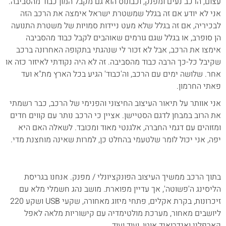
עצום, הרכב נעים ומפנק, וכבונוס הוא גם מקבל המון כבוד מהסביבה.
אני לא יודע אם זה בגלל שמשטרת ישראל אימצה את הרכב הזה
לבכיריה, אם זה בגלל שלא מעט ניידות סמויות של משטרת התנועה
הן סופרב, או בגלל שגם גורמים שאוהבים לקבל כבוד מהסביבה
אימצו את הרכב, אבל לא זכור לי שנהגתי בתקופה האחרונה ברכב
שקיבל כל-כך הרבה כבוד מהסביבה. זה לא היה נקודתי לאיזור כזה או
אחר. שלושה ימים עם הרכב, וה'כבוד' הגיע בכל הארץ מת"א ועד
פאתי החרמון.
אני אוותר על תיאור העיצוב החיצוני והפנימי של הרכב, כבר רשמתי
את הרוב במבחן לדגם הסטיישן. אציין כי הרכב נותר עם קווים חדים
ומזוהים עם דגמי החברה, אלגנטי מאוד ומכובד. לשאלה האם היא
יפה, אני יכול לומר שלטעמי בהחלט כן, למרות שאינה מוחצנת מדי.
בתוך הרכב ממשיך העיצוב הפונקציונלי / מפנק. אנחנו בגריסת
הליסינג ה'פשוטה', אך עדיין מפוארת. מושב נהג חשמלי מלא עם
זיכרונות, בקרת אקלים, פתחי מיזוג מאחורה, שקעי USB ושקע 220
ליושבים מאחור, מערכת מולטימדיה עם קישוריות מלאה לאפל
קארפליי ואנדרואיד אוטו, ועוד ועוד.