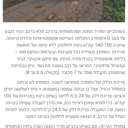
כשהכביש המהיר נפתח, ועם משפחה בהרכב מלא ברכב, הגיר נקבע
על מצב D והסופרב התגלתה כשייטת אוטוסטראדות נהדרת ונינוחה.
שיוט ב 140-150 קמ"ש נינוח לחלוטין, ללא טיפה של תחושת
מהירות. הסופרב מצוידת בכל מערכות הבטיחות המתקדמות –
בלימה אוטונומית, בקרת סטיה מנתיב עם תיקון אקטיבי, קרוז
קונטרול אדפטיבי, התראה על רכב בשטח מת ועוד. ציון הבטיחות
שהסופרב מקבלת עומד על 7 מכובד. (סקאלה מ 0 עד 8).
צריכת הדלק של הסופרב מפתיעה לטובה. הסופרב לא נבחנה
במסלול הרגיל, אבל כן נבחנה עמוסה במשפחה + ציוד לשלושה ימים,
והציגה צריכת דלק של 24 ק"מ לליטר בשיוט נינוח במהירות של 100
קמ"ש. כדי לוודא שאכן ראיתי נכון, את הדרך לעבודה עשיתי בנהיגה
רגועה, ובה התקבלה צריכת דלק של 24.3 ק"מ לליטר. כלומר למרות
הגודל של הרכב, זו תוצאה מעשית לחלוטין בנהיגה רגועה.
במהלך הנהיגה, וגם בשיוט בכביש מהיר הוצגה הערה בלוח המחוונים