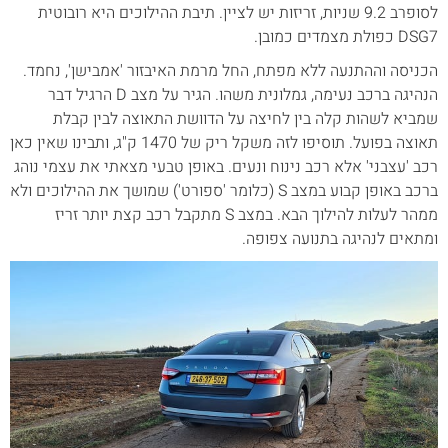
לסופרב 9.2 שניות, זריזות יש לציין. תיבת ההילוכים היא רובוטית
DSG7 כפולת מצמדים כמובן.
הכניסה וההתנעה ללא מפתח, החל מרמת האיבזור 'אמבישן', נחמד.
הנהיגה ברכב נעימה, גמלונית משהו. הגיר על מצב D הרגיל דבר
שמביא לשהות קלה בין לחיצה על הדוושת התאוצה לבין קבלת
תאוצה בפועל. תוסיפו לזה משקל ריק של 1470 ק"ג, ותבינו שאין כאן
רכב 'עצבני' אלא רכב נינוח ונעים. באופן טבעי מצאתי את עצמי נוהג
ברכב באופן קבוע במצב S (כלומר 'ספורט') שמושך את ההילוכים ולא
ממהר לעלות להילוך הבא. במצב S מתקבל רכב קצת יותר זריז
ומתאים לנהיגה בתנועה צפופה.