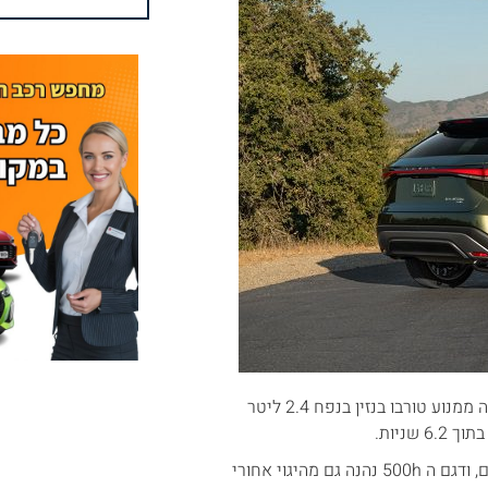
הדגם הבכיר ביותר של ה RX הוא ה RX500h. דגם זה, היברידי כמובן, נהנה ממנוע טורבו בנזין בנפח 2.4 ליטר
דגמי ה RX450h+ Takumi ו RX500h נהנים ממערכת מתלים אדפטיביים, ודגם ה 500h נהנה גם מהיגוי אחורי