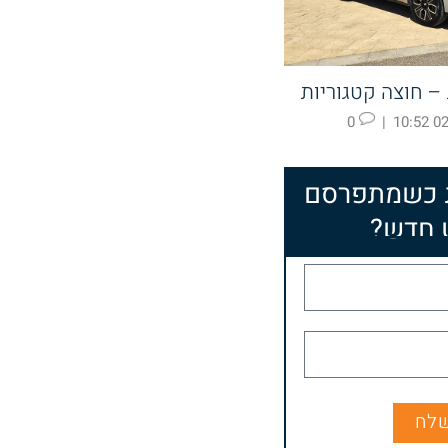
0
|
02.
 כשמתפרסם
 חדש?
לח