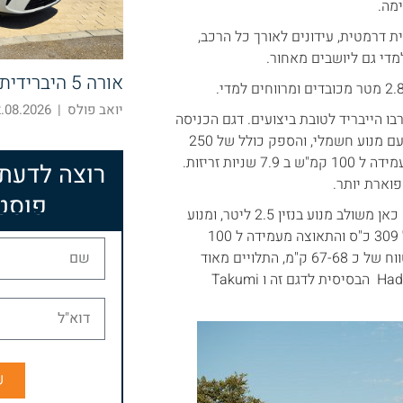
ת דרמטית, עידונים לאורך כל הרכב,
מדי גם ליושבים מאחור.
אורה 5 היברידית – חוצה קטגוריות
יואב פולס
|
08.2026 10:52
ורבו הייבריד לטובת ביצועים. דגם הכניסה
ה RX350h עם הנעה היברידית המשלבת מנוע בנזין בנפח 2.5 ליטר יחד עם מנוע חשמלי, והספק כולל של 250
כ"ס, צריכת דלק של כ 6.3 / 6.4 ליטר ל 100 ק"מ. דגם ה 350h מאיץ מעמידה ל 100 קמ"ש ב 7.9 שניות זריזות.
רוצה לדעת
פוסט
הדגם הבא הוא ה RX450h+ המגיע בתצורת פלאג אין הייבריד PHEV. גם כאן משולב מנוע בנזין 2.5 ליטר, ומנוע
חשמלי הניזון מסוללה בקיבולת של 18.1Kwh. ההספק המשולב עומד על 309 כ"ס והתאוצה מעמידה ל 100
קמ"ש תגזול בדיוק 6.5 שניות מזמנכם. בטעינה מלאה מספקת הסוללה טווח של כ 67-68 ק"מ, התלויים מאוד
בסגנון הנהיגה שלכם. גם ה 450H+ ניתן לרכישה בשתי רמות גימור – Hadori הבסיסית לדגם זה ו Takumi
ש