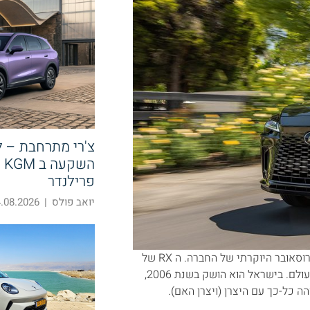
צ'רי מתרחבת – 
הש
פרילנדר
יואב פולס
|
08.2026 14:58
לקסוס ישראל השיקה הבוקר בת"א את הדור החדש של הלקסוס RX, הקרוסאובר היוקרתי של החברה. ה RX של
לקסוס הוצג לראשונה בשנת 1998, ונמכר בכ 3.5 מיליון יחידות ברחבי העולם. בישראל הוא הושק בשנת 2006,
ה כל-כך עם היצרן (ויצרן האם).