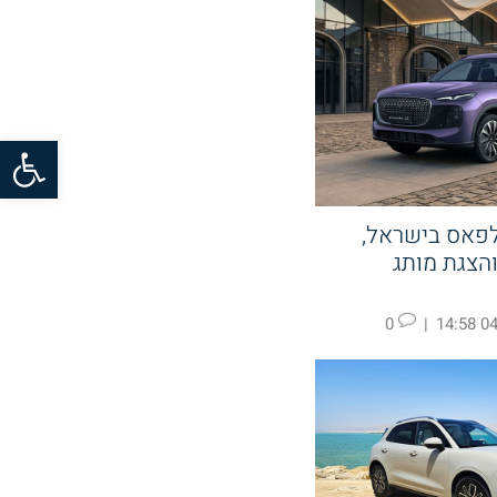
פתח סרגל
לפאס בישראל,
קעה ב KGM והצגת מותג
0
|
04.