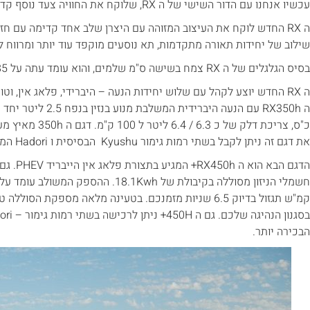
עכשיו אנחנו עם הדור השישי של ה RX, שלוקח את החוויה צעד נוסף קדימה.
ה RX החדש לוקח את העיצוב המזוהה עם היצרן שלב אחד קדימה עם חזי
שילוב של יחידות תאורה מתקדמות, תא נוסעים מוקפד עוד יותר ומרווח ל
בסיס הגלגלים של ה RX צמח בשישה ס"מ שלמים, והוא עומד עתה על 2.85 מטר מכובדים ומרווחים למדי.
ה RX החדש יוצע לקהל עם שלוש יחידות הנעה – היברידי, פלאג אין, וט
את דגם זה ניתן לקבל בשתי רמות גימור Kyushu הבסיסית ו Hadori המפוארת יותר.
הבכירה יותר.