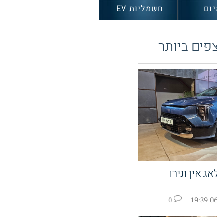
יום
חשמליות EV
פים ביותר
ג אין ונירו
0
|
06.