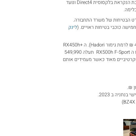
דינמי המסייע לנהג ומשתנה בהתאם למהירות. בנוסף מצויד הדגם במערכת הנקראת בלקסוסית Direct4 ונועד
לימה.
טיחות מלאות והיא מקבלת ציון איבזור בטיחות – 7 במפרט הבטיחות של משרד התחבורה.
לינק
המחירים של ה RX מתחילים ב 399,990 ₪ ל 350h Kyusho ( 439,990 ₪ לרמת גימור Hadori). ה RX450h+
Hadori תעלה 464,990 ₪ (או 499,990 ₪ לרמת גימור Takumi) , ואילו ה RX500h F-Sport תעלה 549,990
קרטיביים מאוד כאשר מעמידים אותם