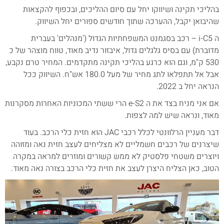
בהליכי תקינה ושיווקו יחל עם סיום ההליכים, ובכפוף להקצאות
שהיבואן יקבל, ההערכה שתוך חודשים ספורים יחל השיווק.
ה i-C5 – רכב בסגמנט המשפחתיות הגדול ('מנהלים' בעברית
מדוברת) עם בסיס גלגלים גדול, איבזור נדיב מאוד, טווח מוצהר של כ
530 ק"מ, וגם הוא כרגע בהליכי תקינה מתקדמים. המחיר טרם נקבע,
אבל אל תתפלאו לתג מחיר של מעל 180.0 אש"ח. השיווק ככל
הנראה יחל ב 2022.
אם אני מניח בצד את ה e-S2 הרי ששתי המכוניות האחרות מסקרנות
מאוד, ונראה שיש למה לצפות.
דבר מעניין הרלוונטי לכלל רכבי JAC הוא חזית כלי הרכב. בעוד
שיצרנים של רכבים חשמליים לא מצליחים לעצב חזית נאה ומזוהה
ויוצרים משטחי פלסטיק לא ממש קשורים ומוזרים למראה במקרה
הטוב, כאן הצליח היצרן לעצב את חזית כלי הרכב בצורה נאה מאוד.