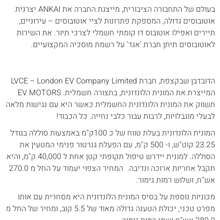
בעולם של התחבורה הציבורית, מייצגת החברה את ANKAI יצרנית
אוטובוסים גדולה, המספקת פתרונות לציי אוטובוסים – עירוניים,
תיירים ואפילו אוטובוס דו קומתי חשמלי לצרכי תיור. את השירות
לאוטובוסים תיתן חברת 'אגד' על רשמת מוסכיה המקצועיים.
הדובדבן שבקצפת, חברת LVCE – London EV Company Limited
המייצרת את המונית הלונדונית, בתצורה חשמלית. EV MOTORS
תשווק את המונית הלונדונית החשמלית כאשר היא עם נגישות מלאה
לבעלי מוגבלויות, לרבות עבור כלבי נחייה. כל הכבוד!
המונית הלונדונית בעלת טווח של כ 100ק"מ באמצעות סוללה בגודל
23.25 קוט"ש, ו- 500 ק"מ, עם הפעלת גנרטור פנימי המטעין את
הסוללה. למונית יידרש טיפול תקופתי קטן אחת ל 40,000 ק"מ, והיא
תקבל אחריות ארוכה ונדיבה. המחיר הצפוי יעמוד על החל מ 270.0
אש"ח, ושלוש רמות גימור.
מכוניות נוספת על בסיס המונית הלונדונית היא מסחרית עם אותו
מפרט טכני, יכולת הטענה גדולה מאוד של 5.5 קוב, ומחיר של החל מ