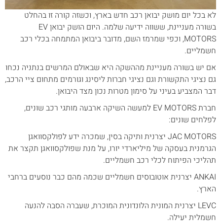
לא בכל יום מושק יבואן רכב חדש בארץ, וכשזה קורה זו בהחלט
בשורה מעניינת, ששווה ידיעה שלמה. היום הושק יבואן EV
MOTORS, וכפי שמרמז השם, מדובר ביבואן המתמחה בכלי רכב
חשמליים.
אם יש בשורה מעניינת מההשקה היא שבאולם המרשים בנתניה נכחו
גם נציגי התקשורת וגם נציגי חברות ליסינג וגורמים מתחום ציי הרכב,
דבר המצביע בעיני על סימון מטרות נכון מצד היבואן.
חברת EV MOTORS למעשה השיקה ארבעה מותגי רכב שונים,
לפלחים שונים:
JAC MOTORS יצרנית ותיקה בסין, שמכרה ידע לפולקסוואגן
הגרמנית בעסקה של מיליארדי יורו, על מנת שפולקסוואגן תקצר את
תהליכי הפיתוח לכלי רכב חשמליים.
ANKAI יצרנית אוטובוסים חשמליים שכמה מהם כבר נוסעים ברחבי
הארץ.
LEVC יצרנית המונית הלונדונית המוכרת, שעברה הסבה להנעה
חשמלית יעילה.