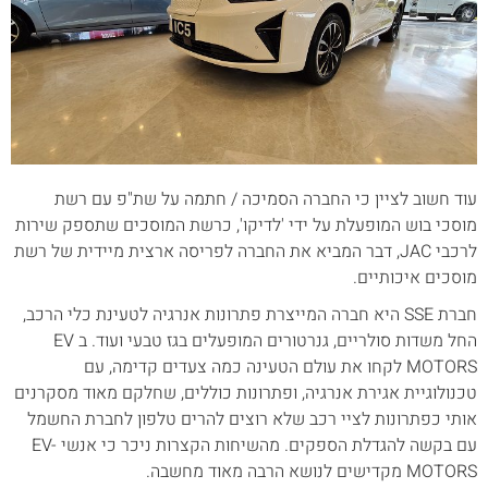
עוד חשוב לציין כי החברה הסמיכה / חתמה על שת"פ עם רשת
מוסכי בוש המופעלת על ידי 'לדיקו', כרשת המוסכים שתספק שירות
לרכבי JAC, דבר המביא את החברה לפריסה ארצית מיידית של רשת
מוסכים איכותיים.
חברת SSE היא חברה המייצרת פתרונות אנרגיה לטעינת כלי הרכב,
החל משדות סולריים, גנרטורים המופעלים בגז טבעי ועוד. ב EV
MOTORS לקחו את עולם הטעינה כמה צעדים קדימה, עם
טכנולוגיית אגירת אנרגיה, ופתרונות כוללים, שחלקם מאוד מסקרנים
אותי כפתרונות לציי רכב שלא רוצים להרים טלפון לחברת החשמל
עם בקשה להגדלת הספקים. מהשיחות הקצרות ניכר כי אנשי EV-
MOTORS מקדישים לנושא הרבה מאוד מחשבה.