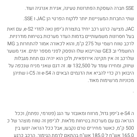
SSE חברה העוסקת הפתרונות טעינה, אגירת אנרגיה ועוד.
שתי החברות המעניינות יותר ללקוח הפרטי הן JAC ו SSE.
JAC מציעה כרגע רכב יחיד בתצורת ג'יפון נאה למדי e-S2, עם זאת
בעל חסרונות משמעותיים בדמות העדר מערכות בטיחות מודרניות.
לרכב טווח רשמי של 275 ק"מ, והוא לכאורה אמור להתחרות ב MG
החשמלי וב GE3 שהייבוא שלו הופסק לפני מספר ימים. אני משער
שלרכב זה אין תקינה אירופאית, ולכן הוא יהיה גם תחת מגבלות
שיווק, ומחירו עומד על 132,500 ₪. זה דגם שאני מניח שנכפה על
היבואן רק כדי להביא את הדגמים הבאים ה e-S4 וה i-C5 שתיהן
מכוניות מרשימות מאוד.
.
ה e-S4 ג'יפון גדול, מרווח ומאובזר עד הגג (פנורמי, נפתח), וככל
הנראה גם עם מערכות בטיחות מלאות. לג'יפון זה טווח מוצהר של כ
500 ק"מ, כאשר מחירים טרם נקבעו, אבל ככל הנראה ינועו בין
165.0 אש"ח ל 185.0 אש"ח בהתאם לרמת הגימור. הרכב כרגע