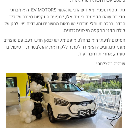
280.0 אש"ח ושתי רמות גימור.
נתון נוסף ומעניין מאוד שהדגישו אנשי EV MOTORS הוא מבחני
חדירות שהם מקיימים בימים אלו, למניעת התקפות סייבר על כלי
הרכב. ברכב חשמלי מודרני יש מאות מחשבים ומעבדים ויש להגן על
כולם מפני מתקפה חיצונית זדונית.
הסיכום לדעתי הוא בהחלט אופטימי, יש יבואן חדש, רעב, עם מוצרים
מעניינים, וגישה האמורה לפתור ללקוח את ההתלבטויות – טיפולים,
טעינה, אחריות רחבה ועוד.
שיהיה בהצלחה!