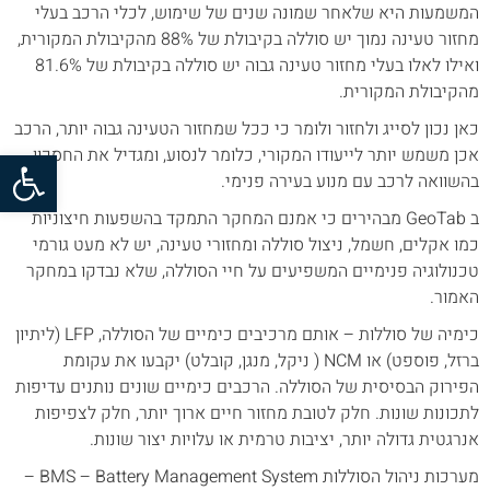
המשמעות היא שלאחר שמונה שנים של שימוש, לכלי הרכב בעלי
מחזור טעינה נמוך יש סוללה בקיבולת של 88% מהקיבולת המקורית,
ואילו לאלו בעלי מחזור טעינה גבוה יש סוללה בקיבולת של 81.6%
מהקיבולת המקורית.
כאן נכון לסייג ולחזור ולומר כי ככל שמחזור הטעינה גבוה יותר, הרכב
פתח סרגל
אכן משמש יותר לייעודו המקורי, כלומר לנסוע, ומגדיל את החסכון
בהשוואה לרכב עם מנוע בעירה פנימי.
ב GeoTab מבהירים כי אמנם המחקר התמקד בהשפעות חיצוניות
כמו אקלים, חשמל, ניצול סוללה ומחזורי טעינה, יש לא מעט גורמי
טכנולוגיה פנימיים המשפיעים על חיי הסוללה, שלא נבדקו במחקר
האמור.
כימיה של סוללות – אותם מרכיבים כימיים של הסוללה, LFP (ליתיון
ברזל, פוספט) או NCM ( ניקל, מנגן, קובלט) יקבעו את עקומת
הפירוק הבסיסית של הסוללה. הרכבים כימיים שונים נותנים עדיפות
לתכונות שונות. חלק לטובת מחזור חיים ארוך יותר, חלק לצפיפות
אנרגטית גדולה יותר, יציבות טרמית או עלויות יצור שונות.
מערכות ניהול הסוללות BMS – Battery Management System –