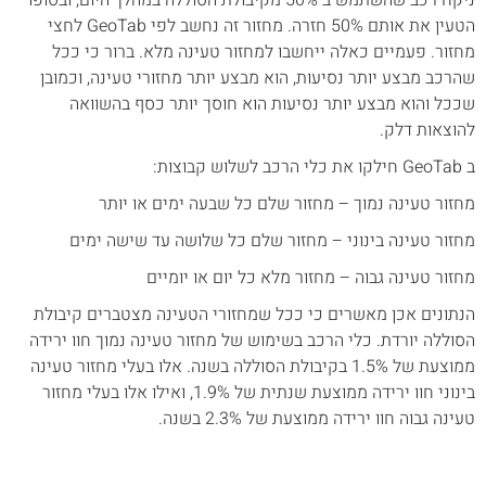
ניקח רכב שהשתמש ב 50% מקיבולת הסוללה במהלך היום, ובסופו
הטעין את אותם 50% חזרה. מחזור זה נחשב לפי GeoTab לחצי
מחזור. פעמיים כאלה ייחשבו למחזור טעינה מלא. ברור כי ככל
שהרכב מבצע יותר נסיעות, הוא מבצע יותר מחזורי טעינה, וכמובן
שככל והוא מבצע יותר נסיעות הוא חוסך יותר כסף בהשוואה
להוצאות דלק.
ב GeoTab חילקו את כלי הרכב לשלוש קבוצות:
מחזור טעינה נמוך – מחזור שלם כל שבעה ימים או יותר
מחזור טעינה בינוני – מחזור שלם כל שלושה עד שישה ימים
מחזור טעינה גבוה – מחזור מלא כל יום או יומיים
הנתונים אכן מאשרים כי ככל שמחזורי הטעינה מצטברים קיבולת
הסוללה יורדת. כלי הרכב בשימוש של מחזור טעינה נמוך חוו ירידה
ממוצעת של 1.5% בקיבולת הסוללה בשנה. אלו בעלי מחזור טעינה
בינוני חוו ירידה ממוצעת שנתית של 1.9%, ואילו אלו בעלי מחזור
טעינה גבוה חוו ירידה ממוצעת של 2.3% בשנה.