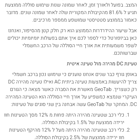
המצב. בפועל ולאורך זמן, לאחר שמונה שנות שימוש סוללה ממוצעת
תגיע ל 81.6% מהקיבולת המקורית שלה לאחר שמונה שנים. מדובר
כאמור בממוצע סטטיסטי שמושפע ממספר מרכיבים.
אבל שיעור ההידרדרות הממוצע הוא רק חלק קטן מהסיפור, ואנחנו
כאן בביזפורטל כדי לספר לכם איך אתם בפעולות יומיומיות יכולים
לשפר משמעותית את אורך חיי הסוללה של הרכב החשמלי
שברשותכם.
טעינת DC מהירה מול טעינה איטית
באופן גורף כבר שנים אנחנו טוענים כי שימוש נכון ברכב חשמלי
צריך להיעשות באמצעות טעינה ביתית AC ואילו טעינה מהירה DC
רק כשצריך. GeoTab מאשרת את הסברה כאשר מצאה כי הגורם
העיקרי שנמצא כמשפיע על אורך חיי הסוללה הוא הטעינה המהירה
DC. המחקר של GeoTab עשה אבחנה בין שני סוגים של טעינות:
כלי רכב שטעינה מהירה היתה פחות מ 12% מסך הטעינות חוו
ירידה ממוצעת של 1.5% בקיבולת הסוללה.
כלי רכב שטעינה מהירה היתה מעל ל 12% מהיקף הטעינות
חוו ירידה ממוצעת של 2.5% בקיבולת הסוללה.