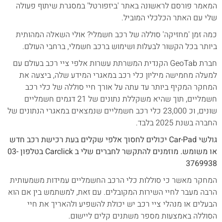
המאמר פורסם לראשונה באתר 'ביזפורטל' במסגרת שיתוף פעולה
שלי עם האתר הכלכלי המוביל.
כמה זמן 'מחזיקה' סוללה של רכב חשמלי? אולי השאלה המהותית
ביותר בכל הקשור לבעלות ושימוש ברכב חשמלי, ברחבי העולם.
חברת GeoTab הקנדית המשרתת עשרות אלפי ציי רכב בעולם עם
למעלה מחמישה מיליון כלי רכב במאגרי המידע שלה, ביצעה את
המחקר המקיף ביותר עד עתה על אורך חיי סוללה של כלי רכב
חשמליים, תוך שהיא משקללת נתונים של 21 דגמים חשמליים
שונים, וכ 23,000 כלי רכב חשמליים שנמצאים במאגרי הנתונים של
החברה בשנת 2025 בלבד.
גולשי Car-Pad יכולים לחסוך אלפי שקלים בעת רכישת רכב חדש
או משומש. מוזמנים להתקשר לחברים שלי ב Carclick בטלפון 03-
3769938
המחקר מאשר כי סוללות כלי הרכב החשמליים עמידות משמעותית
הרבה מעבר לחיי השירות המקובלים. עם זאת, למשתמש בין אם הוא
הבעלים או מנהלי ציי רכב יש יכולת להשפיע ולהאריך את חיי
הסוללה באמצעות מספר משתנים קלים ליישום.