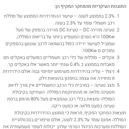
התובנות העיקריות מהמחקר המקיף הן:
2.3% בממוצע לשנה – שיעור ההתדרדרות הממוצע של סוללת
רכב חשמלי עומד על 2.3% בשנה.
טעינה מהירה DC – טעינת DC מהירה בהספק של מעל
100Kw היא הגורם המשפיע ביותר על בריאות הסוללה,
שמוביל לשיעור ירידה כפול בהשוואה לרכב שנטען בהספקים
נמוכים מ 100Kw.
אקלים – סוללות של כלי רכב חשמליים הפועלים באקלים חם
מאבדות בממוצע כ 0.4% שנתי יותר מאשר אלו באקלים קר.
ניצול – עליה בהידרדרות משימוש יומיומי גבוה אולם הידרדרות
זו מחזירה את עצמה בחסכון בהוצאות דלק.
מצב טעינה – במרבית כלי הרכב החשמליים אין צורך לדאוג
מטעינה מלאה או מהתרוקנות הסוללה. השחיקה בקיבולת
הסוללה נמצאת בכלי רכב שנמצאים מעל 80% מהזמן ברמת
טעינה כמעט מלאה או כמעט ריקה.
תוצאות המחקר המקיף, מראות כי ממוצע ההידרדרות בקיבולת
הסוללה אמנם עומד על 2.3% לשנה, אולם שיפורים בטכנולוגיית
הסוללות ומערכות הניהול הטרמי שלהן יכולות לשפר משמעותית את