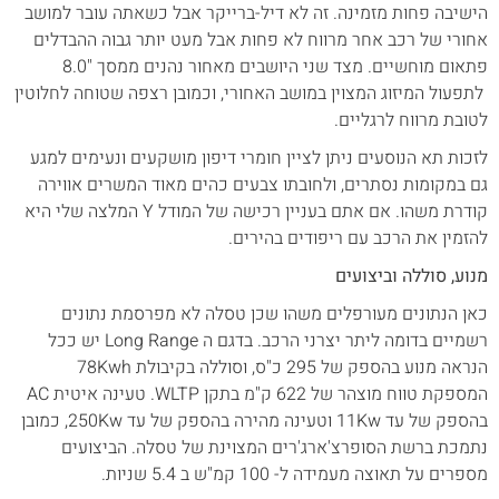
הישיבה פחות מזמינה. זה לא דיל-ברייקר אבל כשאתה עובר למושב
אחורי של רכב אחר מרווח לא פחות אבל מעט יותר גבוה ההבדלים
פתאום מוחשיים. מצד שני היושבים מאחור נהנים ממסך "8.0
לתפעול המיזוג המצוין במושב האחורי, וכמובן רצפה שטוחה לחלוטין
לטובת מרווח לרגליים.
לזכות תא הנוסעים ניתן לציין חומרי דיפון מושקעים ונעימים למגע
גם במקומות נסתרים, ולחובתו צבעים כהים מאוד המשרים אווירה
קודרת משהו. אם אתם בעניין רכישה של המודל Y המלצה שלי היא
להזמין את הרכב עם ריפודים בהירים.
מנוע, סוללה וביצועים
כאן הנתונים מעורפלים משהו שכן טסלה לא מפרסמת נתונים
רשמיים בדומה ליתר יצרני הרכב. בדגם ה Long Range יש ככל
הנראה מנוע בהספק של 295 כ"ס, וסוללה בקיבולת 78Kwh
המספקת טווח מוצהר של 622 ק"מ בתקן WLTP. טעינה איטית AC
בהספק של עד 11Kw וטעינה מהירה בהספק של עד 250Kw, כמובן
נתמכת ברשת הסופרצ'ארג'רים המצוינת של טסלה. הביצועים
מספרים על תאוצה מעמידה ל- 100 קמ"ש ב 5.4 שניות.