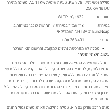
סוללה וטעינה*: 78 Kwh. טעינה איטית AC 11Kw, טעינה מהירה
DC עד 250Kw
טווח ותקן: 622 ק"מ, WLTP
בטיחות: ציון אבזור בטיחות 7. חמישה כוכבי בטיחות ב
EuroNcap וב NHTSA האמריקאי
מחיר: 268,401 ש"ח
טסלה לא מפרסמת נתונים כמקובל, והרשום הוא הערכה
עיצוב חיצוני ופנימי
בסטלה שבעצמה המציאה שפת עיצוב חדשה שחלק מהיצרנים
מנסים לחקות, לקחו את העיצוב הנקי שלב אחד קדימה. הצללית של
המודל Y נותרה כמעט ללא שינוי, אולם החזית עודכנה כשיחידות
התאורה הקודמות מבוטלות ובמקומן יש פס לד רוחבי, ועוד יחידות
תאורה מעט נסתרות משני צידי המכונית. גם מאחור קיבלה המודל Y
עדכון עיצובי דומה, והתוצאה כולה מרגישה כמו רכב חדש ופחות
מתיחת פנים.
פנים הרכב עודכן גם הוא. טסלה כחלוצת תא הנוסעים נטול מתגים