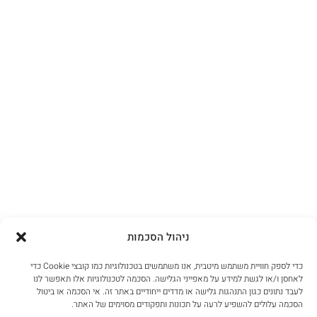
ניהול הסכמות
כדי לספק חוויית משתמש מיטבית, אנו משתמשים בטכנולוגיות כמו קובצי Cookie כדי
לאחסן ו/או לגשת למידע על מאפייני הגלישה. הסכמה לטכנולוגיות אלו תאפשר לנו
לעבד נתונים כגון התנהגות גלישה או מדדים ייחודיים באתר זה. אי הסכמה או ביטול
הסכמה עלולים להשפיע לרעה על תכונות ותפקודים מסוימים של האתר.