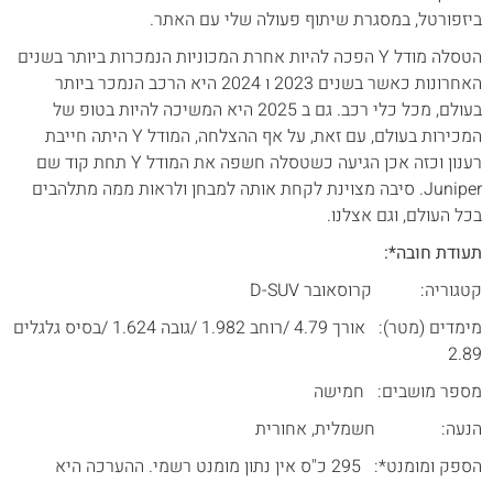
ביזפורטל, במסגרת שיתוף פעולה שלי עם האתר.
הטסלה מודל Y הפכה להיות אחרת המכוניות הנמכרות ביותר בשנים
האחרונות כאשר בשנים 2023 ו 2024 היא הרכב הנמכר ביותר
בעולם, מכל כלי רכב. גם ב 2025 היא המשיכה להיות בטופ של
המכירות בעולם, עם זאת, על אף ההצלחה, המודל Y היתה חייבת
רענון וכזה אכן הגיעה כשטסלה חשפה את המודל Y תחת קוד שם
Juniper. סיבה מצוינת לקחת אותה למבחן ולראות ממה מתלהבים
בכל העולם, וגם אצלנו.
תעודת חובה*:
קטגוריה: קרוסאובר D-SUV
מימדים (מטר): אורך 4.79 /רוחב 1.982 /גובה 1.624 /בסיס גלגלים
2.89
מספר מושבים: חמישה
הנעה: חשמלית, אחורית
הספק ומומנט*: 295 כ"ס אין נתון מומנט רשמי. ההערכה היא