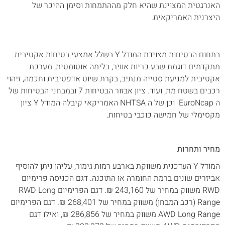
האנרגטית המצוינת שהיא חלק מההתמחות וסימן ההיכר של
היצרנית האמריקאית.
בתחום הבטיחות מצוידת המודל Y בשלל אמצעי בטיחות אקטיבית
מתקדמים דוגמת שבע כריות אוויר, בלימה אוטומטית, מערכת
אקטיבית למניעת סטייה מנתיב, בקרת שיוט אדפטיבית וחכמה, זיהוי
רכבים בשטח מת, ועוד. ציון אבזור הבטיחות 7 ובמבחני הבטיחות של
ה EuroNcap וכן של ה NHTSA האמריקאי קיבלה המודל Y ציון
מקסימלי של חמישה כוכבי בטיחות.
מחיר ותחרות
המודל Y העדכנית משווקת בארבע רמות גימור, עליהן ניתן להוסיף
אביזרים שונים ברמת החומרה או התוכנה. דגם הכניסה פרימיום
RWD משווק במחיר של 243,160 ₪. דגם הפרימיום RWD Long
Range (רכב המבחן) משווק במחיר של 268,401 ₪. דגם הפרימיום
AWD Long Range משווק במחיר של 286,856 ₪, ואילו דגם