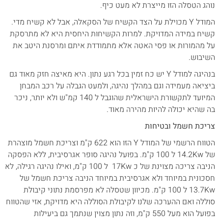
נוהג הטסלה הזו מייצרת לא מעט כיף.
המודל Y מכוילת על הצד הקשיח של הסקאלה, אבל לא קשיח מדי.
קשיח במידה המדויקת. למרות הקשיחות היחסית היא לא מתרסקת
על מהמורות או פסי האטה אלא מתמודדת איתם ומרסנת היטב את
השיבוש.
בנהיגה למודל Y יש כח זמין בכל רגע נתון. היא מאיצה חזק מאוד גם
ביציאה מעמידה וגם במהלך נהיגה, ולמעט הגבלה על רכב המבחן
המיועד לתקשורת הישראלית שהוגבל ל 140 קמ"ש ולא יותר, ניכר
בה שהיא יכולה להיות מהירה מאוד.
צריכת חשמל ובטיחות
הטווח הרשמי של המודל Y הזו הוא 622 ק"מ וצריכת חשמל מוצהרת
של 14.2Kw ל 100 ק"מ. בפועל נהיגה סופר אגרסיבית, ללא הפסקה
הניבה צריכה מצוינת של כ 17Kw ל 100 ק"מ, ואילו נהיגה רגילה, לא
חסכונית במיוחד ולא אגרסיבית במיוחד הניבה צריכת חשמל של
13.7Kw ל 100 ק"מ. מכיוון שטסלה לא מפרסמת נתוני קיבולת
סוללה ואם ההערכה שלנו לקיבולת הסוללה היא מדויקת, אזי שהטווח
בפועל הוא מעל 550 ק"מ, וזה נתון מצוין שנתמך גם ביעילות