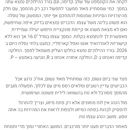
לקחה את הקונספט עוד שלב קדימה, וגם בורר ההילוכים נמצא עתה
במסך. כמי שמסתייג מאוד ממעבר לתפעול רכב רק מהמסך, עם חלק
מהיצרניות הסיניות שמנסות להתחכם אף יותר, הממשק של טסלה
הוא פשוט בליגה משל עצמו. הדברים נמצאים בדיוק איפה שחיפשת,
ואם לא מצאת משהו אז קיימת פונקציית חיפוש יעילה שמיידית
מאפשרת לך להתמצא בקלות. המסך עצמו בגודל "16.0 אך הוא ללא
קישוריות לאנדרואיד אוטו ואפל קארפליי, כמעט בלתי נסלח היום ב
2026. בורר ההילוכים נמצא בחלקו העליון משמאל למסך. החלקה
קדימה ואנחנו ב D, החלקה אחורה אנחנו ב R, ונגיעה באמצע – P.
מצד שני ביום גשום, כזה שמתחיל מאוד גשום, אח"כ נרגע אבל
הכבישים עדיין רטובים ומלאים רסס מים עם לכלוך, תפעולה מגבים
מהמסך מסורבל ולא נוח בהשוואה לידית פשוטה ושימושית.
מול הנהג אין לוח מחוונים אלא רק פתח מיזוג, וצריך להתרגל
להפסיק לבהות בפתח המיזוג ולצפות לראות את המהירות בה אתה
נוסע. מושב הנהג עצמו נוח.
מאחור הדברים מעט יותר מורכבים. המושב האחורי נמוך מדי ותנוחת