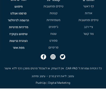
דף ראשי
טיפים ומחשבות
חיפוש
אודות
קטנות
פרסמו אצלנו
טיפים ומחשבות
משפחתיות
הרשמה לניוזלטר
ציי רכב
ג'יפונים
מדיניות פרטיות
צור קשר
שטח
שימוש בקוקיז
ספורט
הצהרת נגישות
פרימיום
מפת אתר
כל הזכויות שמורות ל
CAR-PAD
. אין להעתיק או לשכפל פרטים מתוכן הדף ללא אישור
עיצוב: ליאת דורון מרזן – עיצוב ומיתוג
PushUp | Digital Marketing