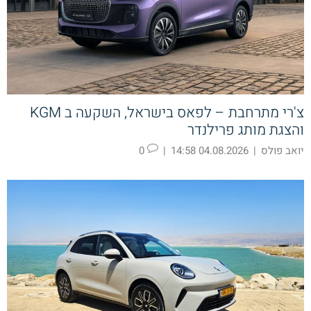
צ'רי מתרחבת – לפאס בישראל, השקעה ב KGM
והצגת מותג פרילנדר
יואב פולס
|
04.08.2026 14:58
|
0