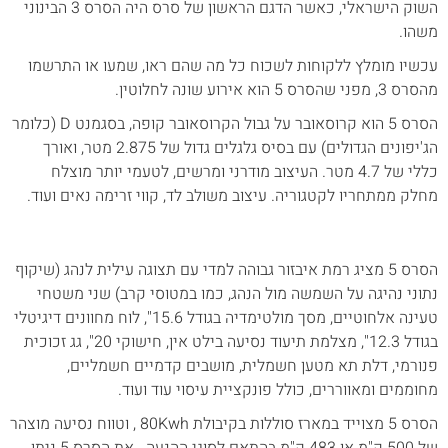
השוק הישראלי, כאשר הדגם הראשון של סרס היה הסרס 3 הבינוני
משהו.
עכשיו מומלץ ללקוחות לשכוח כל מה שהם ראו, שמעו או התרשמו
מהסרס 3, מפני שהסרס 5 הוא אירוע שונה לחלוטין.
הסרס 5 הוא קרוסאובר על גבול הקרוסאובר קופה, בסגמנט D (כלומר
הג'יפונים הגדולים) עם בסיס גלגלים גדול של 2.875 מטר, ואורך
כללי של 4.7 מטר. העיצוב מודרני ומרשים, לטעמי יותר מוצלח
מחלק ממתחריו לקטגוריה. עיצוב משולב לד, קווי זרימה נאים ועוד.
הסרס 5 מציג רמת איבזור גבוהה למדי עם תצוגה עילית לנהג (שיקוף
נתוני נהיגה על השמשה מול הנהג, כמו במטוסי קרב) שני משטחי
טעינה אלחוטיים, מסך מולטימדיה בגודל 15.6", לוח מחוונים דיגיטלי
בגודל 12.3", מצלמת תיעוד נסיעה בילט אין, חישוקי 20", גג זכוכית
פנורמי, דלת תא מטען חשמלית, מושבים קדמיים חשמליים,
מחוממים ומאווררים, כולל פונקציית עיסוי עוד ועוד.
הסרס 5 מצוייד במארז סוללות בקיבולת 80Kwh , וטווח נסיעה מוצהר
של 500 ק"מ או 483 ק"מ בהתאם לסוגי ההנעה. את הסרס 5 ניתן