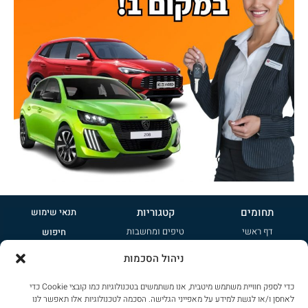
תחומים
קטגוריות
תנאי שימוש
דף ראשי
טיפים ומחשבות
חיפוש
אודות
קטנות
פרסמו אצלנו
ניהול הסכמות
טיפים ומחשבות
משפחתיות
הרשמה לניוזלטר
כדי לספק חוויית משתמש מיטבית, אנו משתמשים בטכנולוגיות כמו קובצי Cookie כדי
ציי רכב
ג'יפונים
מדיניות פרטיות
לאחסן ו/או לגשת למידע על מאפייני הגלישה. הסכמה לטכנולוגיות אלו תאפשר לנו