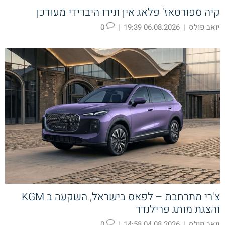
קיה ספורטאז' פלאג אין ונירו היברידי מעודכן
יואב פולס
|
06.08.2026 19:39
|
0
צ'רי מתרחבת – לפאס בישראל, השקעה ב KGM
והצגת מותג פרילנדר
יואב פולס
|
04.08.2026 14:58
|
0