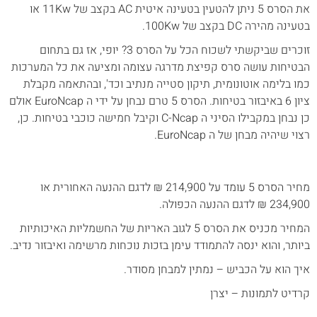
את הסרס 5 ניתן להטעין בטעינה איטית AC בקצב של 11Kw או
בטעינה מהירה DC בקצב של 100Kw.
זוכרים שביקשתי לשכוח הכל על הסרס 3? יופי, אז גם בתחום
הבטיחות עושה סרס קפיצת מדרגה עצומה ומציעה את כל המערכות
כמו בלימה אוטונומית, תיקון סטייה מנתיב וכד', ובהתאמה מקבלת
ציון 6 באיבזור בטיחות. הסרס 5 טרם נבחן על ידי ה EuroNcap אולם
כן נבחן במקבילו הסיני ה C-Ncap וקיבל חמישה כוכבי בטיחות. כן,
רצוי שיהיה מבחן של ה EuroNcap.
מחיר הסרס 5 עומד על 214,900 ₪ לדגם ההנעה האחורית או
234,900 ₪ לדגם ההנעה הכפולה.
המחיר מכניס את הסרס 5 לגוב האריות של החשמליות האיכותיות
ביותר, והוא ינסה להתמודד עימן בזכות נוכחות מרשימה ואיבזור נדיב.
איך הוא על הכביש – נמתין למבחן מסודר.
קרדיט לתמונות – יצרן