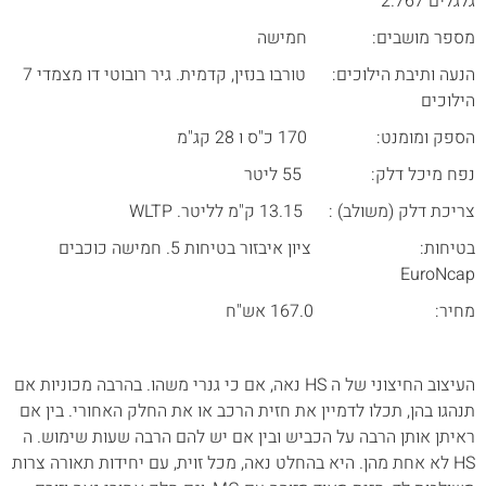
גלגלים 2.767
מספר מושבים: חמישה
הנעה ותיבת הילוכים: טורבו בנזין, קדמית. גיר רובוטי דו מצמדי 7
הילוכים
הספק ומומנט: 170 כ"ס ו 28 קג"מ
נפח מיכל דלק: 55 ליטר
צריכת דלק (משולב) : 13.15 ק"מ לליטר. WLTP
בטיחות: ציון איבזור בטיחות 5. חמישה כוכבים
EuroNcap
מחיר: 167.0 אש"ח
העיצוב החיצוני של ה HS נאה, אם כי גנרי משהו. בהרבה מכוניות אם
תנהגו בהן, תכלו לדמיין את חזית הרכב או את החלק האחורי. בין אם
ראיתן אותן הרבה על הכביש ובין אם יש להם הרבה שעות שימוש. ה
HS לא אחת מהן. היא בהחלט נאה, מכל זוית, עם יחידות תאורה צרות