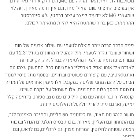
משולבות לד, חזית מאוד מזוהה עם MG, וגם חלק אחורי נאה וזורם.
אין בעיצוב החיצוני שום 'פאול' מחד, וגם אין דרמה מאידך. וזה לא
שמעצבי MG לא יודעים לייצר עיצוב דרמטי, ע"ע סייברסטר
המהממת. כאן ברור שהמטרה היא להיות מתאימה לכולם.
פנים הרכב הרבה יותר מוצלח לטעמי עם שילוב צבעים של חום
ושחור שעובד נהדר לטעמי. מול הנהג לוח מחוונים בגודל "12.3 עם
מגוון תצוגות ומידע, ולצידו מולטימדיה בגודל זהה. הקישוריות
לאנדרואיד אוטו ואפל קארפליי באמצעות כבל. הממשק עצמו נוח
ואינטואיטיבי, עם קיצורים פשוטים וברורים, ובנוסף מתג פיסי למסך
הבית. על ההגה מתגי שליטה כמקובל, אלו מימין אחראים על המדיה
ותצוגות מהסך בלוח המחוונים, אלו משמאל על בקרת השיוט.
קונסולה רחבה ונוחה עם מוט הילוכים עם מצב ספורט בדחיפה קלה
ימינה, ואז גם ניתן להוריד ולהעלות הילוכים ידנית.
מושב הנהג נוח מאוד, עם כיוונונים חשמליים, ותמיכה מצויינת לגב,
גם התחתון וגם העליון. מאחור, בזכות בסיס הגלגלים הגדול ובזכות
רצפה שטוחה לחלוטין, המרווח מצוין. גם לרגליים, גם לראש, וגם
לרוחב.