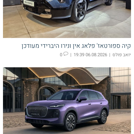
קיה ספורטאז' פלאג אין ונירו היברידי מעודכן
יואב פולס
|
06.08.2026 19:39
|
0