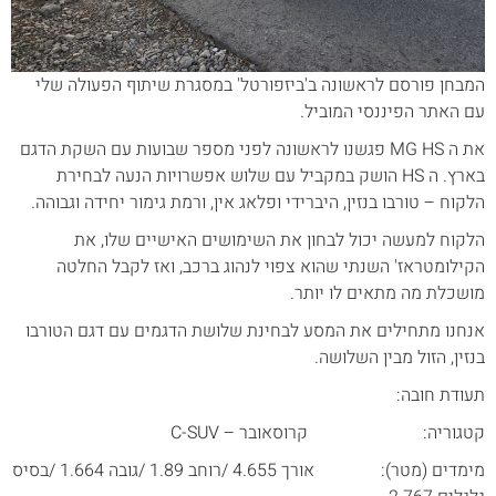
המבחן פורסם לראשונה ב'ביזפורטל' במסגרת שיתוף הפעולה שלי
עם האתר הפיננסי המוביל.
את ה MG HS פגשנו לראשונה לפני מספר שבועות עם השקת הדגם
בארץ. ה HS הושק במקביל עם שלוש אפשרויות הנעה לבחירת
הלקוח – טורבו בנזין, היברידי ופלאג אין, ורמת גימור יחידה וגבוהה.
הלקוח למעשה יכול לבחון את השימושים האישיים שלו, את
הקילומטראז' השנתי שהוא צפוי לנהוג ברכב, ואז לקבל החלטה
מושכלת מה מתאים לו יותר.
אנחנו מתחילים את המסע לבחינת שלושת הדגמים עם דגם הטורבו
בנזין, הזול מבין השלושה.
תעודת חובה:
קטגוריה: קרוסאובר – C-SUV
מימדים (מטר): אורך 4.655 /רוחב 1.89 /גובה 1.664 /בסיס