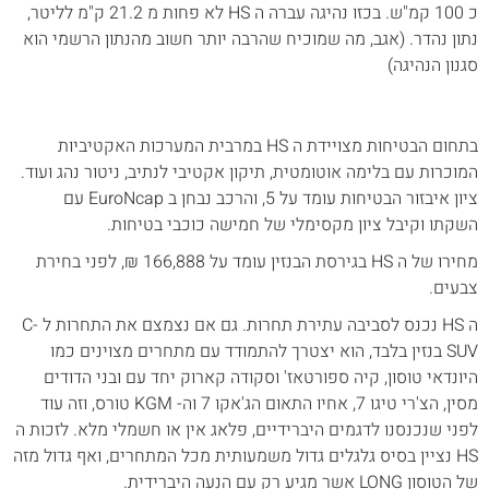
כ 100 קמ"ש. בכזו נהיגה עברה ה HS לא פחות מ 21.2 ק"מ לליטר,
נתון נהדר. (אגב, מה שמוכיח שהרבה יותר חשוב מהנתון הרשמי הוא
סגנון הנהיגה)
בתחום הבטיחות מצויידת ה HS במרבית המערכות האקטיביות
המוכרות עם בלימה אוטומטית, תיקון אקטיבי לנתיב, ניטור נהג ועוד.
ציון איבזור הבטיחות עומד על 5, והרכב נבחן ב EuroNcap עם
השקתו וקיבל ציון מקסימלי של חמישה כוכבי בטיחות.
מחירו של ה HS בגירסת הבנזין עומד על 166,888 ₪, לפני בחירת
צבעים.
ה HS נכנס לסביבה עתירת תחרות. גם אם נצמצם את התחרות ל C-
SUV בנזין בלבד, הוא יצטרך להתמודד עם מתחרים מצוינים כמו
היונדאי טוסון, קיה ספורטאז' וסקודה קארוק יחד עם ובני הדודים
מסין, הצ'רי טיגו 7, אחיו התאום הג'אקו 7 וה- KGM טורס, וזה עוד
לפני שנכנסנו לדגמים היברידיים, פלאג אין או חשמלי מלא. לזכות ה
HS נציין בסיס גלגלים גדול משמעותית מכל המתחרים, ואף גדול מזה
של הטוסון LONG אשר מגיע רק עם הנעה היברידית.