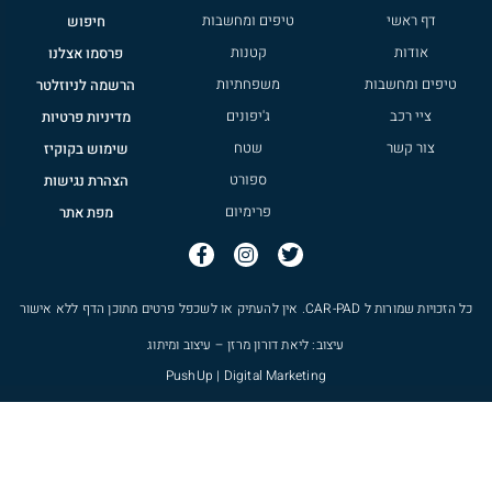
דף ראשי
טיפים ומחשבות
חיפוש
אודות
קטנות
פרסמו אצלנו
טיפים ומחשבות
משפחתיות
הרשמה לניוזלטר
ציי רכב
ג'יפונים
מדיניות פרטיות
צור קשר
שטח
שימוש בקוקיז
ספורט
הצהרת נגישות
פרימיום
מפת אתר
כל הזכויות שמורות ל
CAR-PAD
. אין להעתיק או לשכפל פרטים מתוכן הדף ללא אישור
עיצוב: ליאת דורון מרזן – עיצוב ומיתוג
PushUp | Digital Marketing