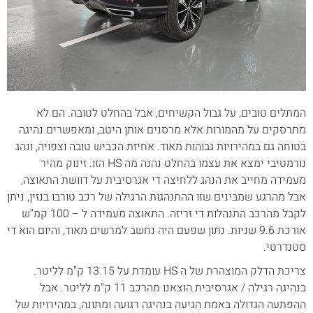
המתלים טובים, על גבול הקשיחים, אבל בהחלט לטובה. הם לא
מתרסקים על מהמורות אלא מרסנים אותן היטב, ומאפשרים נהיגה
בטוחה גם במהירויות גבוהות מאוד. אחיזת הכביש טובה וצפויה, ונהג
נורמטיבי ימצא את עצמו בהחלט נהנה מה HS הזו. זינוק מהיר
מעמידה מחייב את הנהג ללחיצה די אגרסיבית על דוושת התאוצה,
אבל מהרגע שמבינים שזו ההתנהגות הרגילה של רכב טורבו בנזין, ניתן
לקבל מהרכב התנהלות די זריזה. התאוצה מעמידה ל – 100 קמ"ש
אורכת 9.6 שניות. נתון שפעם היה נחשב למרשים מאוד, והיום הוא די
סטנדרטי.
צריכת הדלק המוצהרת של ה HS עומדת על 13.15 ק"מ לליטר.
בנהיגה רגילה / אגרסיבית הוצאנו מהרכב 11 ק"מ לליטר. אבל
ההפתעה הגדולה באמת הגיעה בנהיגה רגועה ומתונה, במהירויות של