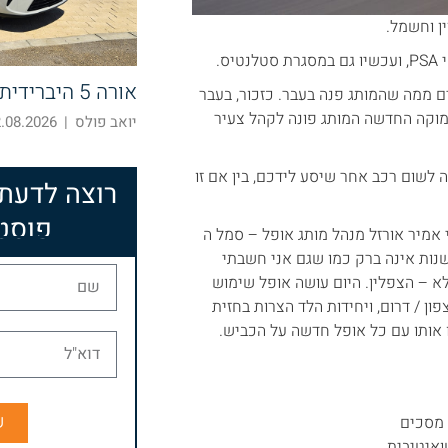
ן וחשמל.
ס.
אורה 5 היברידית – חוצה קטגוריות
ם ממה שהמותג פנה בעבר. כזכור, בעבר
מוקה החדשה המותג פונה לקהל צעיר
יואב פולס
|
08.2026 10:52
 לשום רכב אחר שיסע לידכם, בין אם זו
רוצה לדעת
פוסט
אמיר אורזל מנהל מותג אופל – סמל ה
שנות אינה ברק כמו שגם אני חשבתי
פלא – הצפלין. היום עושה אופל שימוש
צפון / דרום, ויחידות הלד הצרות בחזית
ו אותו עם כל אופל חדשה על הכביש.
ש