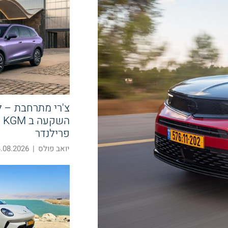
צ'רי מתרחבת – 
הש
פרילנדר
יואב פולס
|
08.2026 14:58