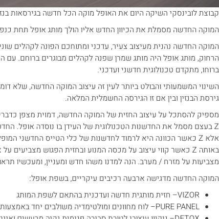
קבוצת לובינסקי השיקה היום את האופל מוקה הכל חדשה בגירסאות בנזי
המוקה החדשה מסמלת את הכיוון החדש אליו הולך מותג אופל תחת כנפי PSA, ועכשיו גם במסגרת סטלנטי
המוקה החדשה נהנית מעיצוב צעיר, עדכני ומתוחכם הפונה לקהלים שוני
הרחוק, מותג אופל היה מותג שמרן שפנה לקהלים מבוגרים ברוחם. עם ה
ברוחו, מתקדם טכנולוגית חדשני ועדכני.
השינוי המשמעותי והבולט ביותר לעין זה עיצוב המוקה החדשה, שלא דומה
גירסת הבנזין ובין אם זו הגירסה החשמלית המלאה.
מספיק להסתכל על עיצוב החזית של המוקה החדשה, דמוית מצפן כדברי 
Z בעצם מסמל את החדשנות הטכנולוגית של העידן בו נוסדה אופל. החד
אלא Z כאשר הכוונה היא לרמוד לחדשנות של כלי הטייס החדשני המו
באותה Z כאשר קווי עיצוב על מכסה המנוע ובחזית הפגוש מצביעים על 
מצביעות על מזרח / מערב. הנה למדנו משהו חדש ומעניין, ומעכשיו תרא
המוקה החדשה מדגישה ארבעה רכיבים עיקריים, בשפת אופל:
VIZOR– חזית מותגית חדשה ועדכנית בהתאם לשפת המותג
PURE PANEL– לוח מחוונים ומולטימדיה משולבים יחד באמצעות מסכים
DETOX– ניקיון עיצובי לטובת סביבה פנימית נקיה מרעשים ואינטואיטיבית