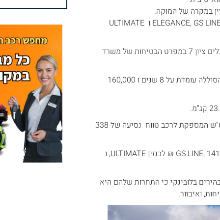
המוקה תגיע בארבע רמות גימור – שלוש לבנזין, ואחת לחשמלית. לבנזין ELEGANCE, GS LINE ו ULTIMATE
כל הדגמים שיגיעו לארץ נהנים ממערכות בטיחות מקיפות, ובהתאם מקבלים ציון 7 במפרט הבטיחות של משרד
האחריות עומדת על ארבע שנים מלאות או 120,000 ק"מ, והאחריות על הסוללה עומדת על 8 שנים ו 160,000
המנוע החשמלי הוא בהספק של 136 כ"ס, 26.5 קג"מ וסוללה של 50 קוט"ש המספקת לרכב טווח נסיעה של 338
המחירים מתחילים ב 132,990 ₪ לבנזין אלגנס, 136,990 ₪ לבנזין GS LINE, 141,990 ₪ לבנזין ULTIMATE, ו
תרעם על המחיר ומבקש להשוות לדגמים בסיסיים של B-SUV מבהירים בלובינקי כי התחרות שלהם היא