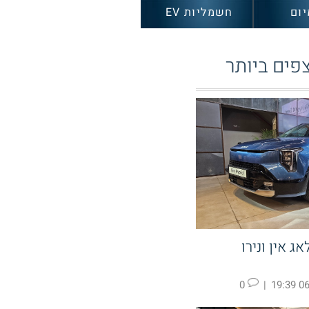
יום
חשמליות EV
פים ביותר
ג אין ונירו
0
|
06.