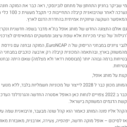
מי שביקר בחניון התחתון של מתחם לובינסקי, ראה כבר את המוקה חונ
נערכה לאחר ש
המאפשר השקעה שיווקית אמיתית בהחדרת הדגם לארץ.
'רגילות' של נציגי מכירות אלא שפת עיצוב וממשקים המתאימים לצרכנ
לגבי ציונים במבחני הריסוק של ה EuroNCAP, 
מהמשווק בארץ, ובהתאמה המכונית קיבלה רק ארבעה כוכבים במבחני ה
בטיחות.
קצת על מותג אופל,
המותג מכוון כבר ל 2028 לייצור של מכוניות חשמליות בלבד, ללא מנועי בעירה פנימית.
כבר ב 2022 צפויים לנחות כאן האופל אסטרה החדשה והגרנדלנד ה
קשת הדגמים המשווקת בישראל.
הקהל אליו פונה המותג כאמור הוא קהל שונה מבעבר, והיבואנית שמה על
אז לסיכום – אופל מוקה חדשה, יפהפיה, צעירה, אורבנית, מאובזרת מאוד