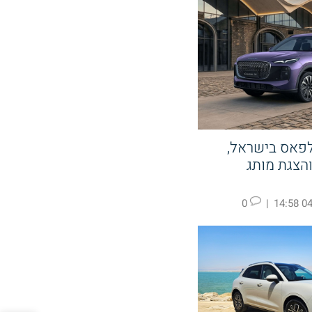
לפאס בישראל,
קעה ב KGM והצגת מותג
0
|
04.