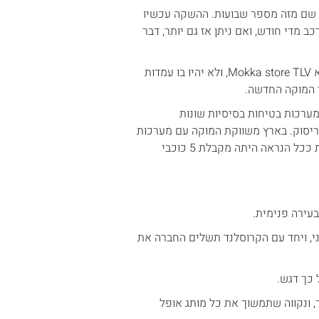
ה שם מזה מספר שבועות. ההשקה עכשיו
היבואנית קיבלה התחייבות כי תקבל מעשית כ 100 כלי רכב מדי חודש, ואם ניתן אז גם יותר, דבר
גם אולם התצוגה החדש של מותג אופל בת"א מדבר בשפה חדשנית ונקרא Mokka store TLV, ולא יהיו בו עמדות
י המוקה החדשה.
המוקה נבחנה עם גירסת מערכות בטיחות בסיסיות שונות
ריסוק. בארץ משווקת המוקה עם מערכות
בטיחות ברמה גבוהה יותר (מבוססת רדאר ולא מצלמה) שאם היתה נבחנת ככל הנראה היתה מקבלת 5 כוכבי
עדכני, ויחד עם הקרוסלנד תשלים החברה את
 כך דגש.
, ונקווה שתמשוך את כל מותג אופל