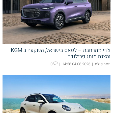
צ'רי מתרחבת – לפאס בישראל, השקעה ב KGM
והצגת מותג פרילנדר
יואב פולס
|
04.08.2026 14:58
|
0