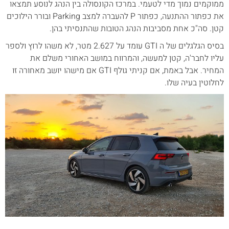
ממוקמים נמוך מדי לטעמי. במרכז הקונסולה בין הנהג לנוסע תמצאו
את כפתור ההתנעה, כפתור P להעברה למצב Parking ובורר הילוכים
קטן. סה"כ אחת מסביבות הנהג הטובות שהתנסיתי בהן.
בסיס הגלגלים של ה GTI עומד על 2.627 מטר, לא משהו לרוץ ולספר
עליו לחבר'ה, קטן למעשה, והמרווח במושב האחורי משלם את
המחיר. אבל באמת, אם קניתי גולף GTI אם מישהו יושב מאחורה זו
לחלוטין בעיה שלו.