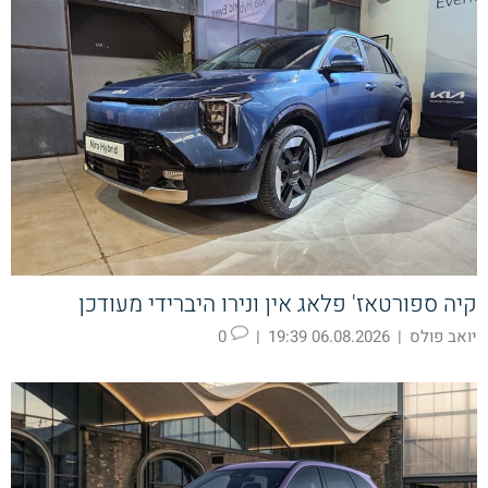
קיה ספורטאז' פלאג אין ונירו היברידי מעודכן
יואב פולס
|
06.08.2026 19:39
|
0