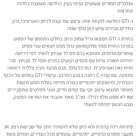
עגלגלים חמודים שעושים נעימי בעין, החדשה מעוצבת בחדות
ונחרצות.
ה GTI החדשה לוקחת אתה עיצוב עוד קצת לכיוון האגרסיבי, ורק
בודדים מבינים שיש כאן גולף שונה.
בחזית ה GTI תמצאו גריל עמוק ורחב בחלקו התחתון של הפגוש.
במרכז החזית סמל פולקסוואגן גדול ממנו יוצאים שני פסים
שחורים/אדומים, ומוחבא בהם פס לד שניתן להאיר לפי דרישה.
יחידות תאורה צרות עם פנסים רבועים בפנים ופסי לד מבחוץ. סה"
חזית נאה ואגרסיבית. כמו כל גולף, מבט מהצד מציג צללית 'דחוסה'
ומוצקה, עם קורה C רחבה בצבע המרכב. עיטורי GTI באדום על הכנף
הקדמית, וחישוקים יפהפיים בצורת מניפה בעלת חמש זרועות.
מאחור תמצאו עיצוב נקי עם קווים חדים, ושני מפלטים שמסבירים
שזו לא ממש גולף רגילה. סה"כ מאוד אהבתי את המראה המוצק,
וצבע הבטון יפהפה לטעמי.
פתיחת דלת קדמית ולא ניתן שלא להסתיר חיוך של שביעות רצון. זוג
מושבי ספורט קדמיים, יפהפיים, עוטפים מכל הצדדים, ונוחים מאוד.