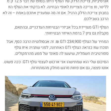
אגרסיביות, צריכת הדלק של הגולף היתה בסופו של דבר 12.5 ק"מ
לליטר, וזו צריכה מצויינת לאופי הבחינה. לא בדקתי את הגולף הזו
במבחן צריכת הדלק הרגיל. אם זה מה שמעניין אתכם באמת – זה לא
הרכב בשבילכם.
הגולף GTI מצויידת בכל אביזרי הבטיחות העדכניים, ובהתאם,
מקבלת גם ציון 7 ברמת האיזור הבטיחותי.
המחיר של הגולף GTI 234,900 ₪. זה אבסולוטית הרבה כסף, אבל
תזכרו שזו כנראה הגולף GTI האחרונה, לפני שתהיה איזו גולף
ספורטיבית חשמלית, שיעשו לה סאונד של מנוע מהרמקולים.
הסיכום שלי הוא שמתישהו אני ארכוש לעצמי גולף GTI. ככה פשוט.
אוטו פצצה, גם אם פחות מרגש מחלק מהמתחרות.