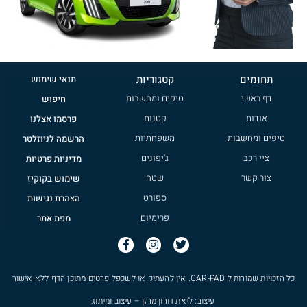
תחומים
קטגוריות
תנאי שימוש
דף ראשי
טיפים ומחשבות
חיפוש
אודות
קטנות
פרסמו אצלנו
טיפים ומחשבות
משפחתיות
הרשמה לניוזלטר
ציי רכב
ג'יפונים
מדיניות פרטיות
צור קשר
שטח
שימוש בקוקיז
ספורט
הצהרת נגישות
פרימיום
מפת אתר
כל הזכויות שמורות ל
CAR-PAD
. אין להעתיק או לשכפל פרטים מתוכן הדף ללא אישור
עיצוב: ליאת דורון מרזן – עיצוב ומיתוג