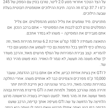
על הצד הטכני אחראי מנוע 2.0 ליטר, טורבו בנזין עם הספק של 245
כ"ס ו 37.7 קג"מ וזה הרבה. תיבת ההילוכים אוטומטית רובוטית בעלת
שבעה הילוכים.
מתניעים. מיד שומעים את צליל המנוע מהמפלטים. אם צליל
המפלטים גורם לכם לכבות את הספוטיפי – אתם ברכב הנכון. אם
אתם מגבירים את המוסיקה – משהו לא בסדר אתכם.
התאוצה מעמידה ל 100 קמ"ש אורכת 6.2 שניות מהירות מאוד, וזה
בהחלט כיף ללחוץ בכל הזדמנות גם כדי לשמוע את המנוע וגם כדי
להמריא. קצב צבירת המהירות של הגולף מרשים מאוד, והרכב משדר
לך שלא משנה מה תעשה, לא נגמר לו האוויר. הוא פשוט מהיר כמו
שד.
ל GTI אין בעיות אחיזת כביש, אלא אם אתם ברכב ההדגמה, שעבר
10,000 ק"מ מפרכים והצמיגים כבר לא אוחזים משהו. אחרי החלקה
במהירות נמוכה מאוד, היה ברור שהנהיגה כאן חייבת להיות יותר
זהירה ממה שהרכב מסוגל. ולמרות זאת ה GTI מייצרת מהירות גבוהה
מאוד ועושה את זה מהר מאוד. למעט השהייה בשניה הראשונה מרגע
הלחיצה על הדוושה עד שה GTI מעיפה אותך קדימה, הרכב שועט
קדימה כמו קטן, ואתה אפילו מרגיש שאם היתה לו נשמה היא היתה