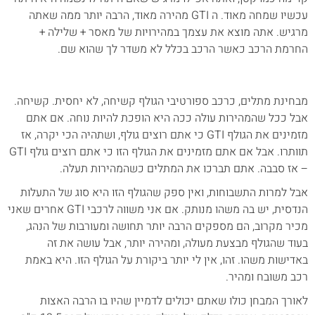
עכשיו שמחה מאוד. ה GTI מהירה מאוד, הרבה יותר ממה שאתה
מרגיש. אתה מוצא את עצמך במהירויות של מאסר + שלילה +
החרמת הרכב כאשר הרכב בכלל לא משדר לך שהוא שם.
מבחינת מתלים, כרכב ספורטיבי הגולף קשיחה, לא יחסית. קשיחה.
אבל ככל שהמהירות עולה ככה היא הופכת להיות נוחה. אם אתם
מזמינים את הגולף GTI כי אתם רוצים גולף, ושתהיה הכי יקרה, אז
תוותרו. אבל אם אתם מזמינים את הגולף הזו כי אתם רוצים גולף GTI
– אז סבבה. אתם תברכו את המתלים כשהמהירות תעלה.
אבל למרות התשבוחות, ואין ספק שהגולף הזו היא סוג של התעלות
הנדסית, יש בה משהו מנותק. אם אני משווה לרכבי GTI אחרים שאני
מכיר מקרוב, הם מספקים הרבה יותר תחושה ומעורבות של הנהג,
בעוד שהגולף מבצעת מעולה, ומהירה יותר, אבל עושה את זה
באדישות משהו. זהו, אין לי יותר ביקורת על הגולף הזו. היא באמת
רכב משובח ומהיר.
לאורך המבחן כולו שאתם יכולים לדמיין שהיו בו הרבה האצות