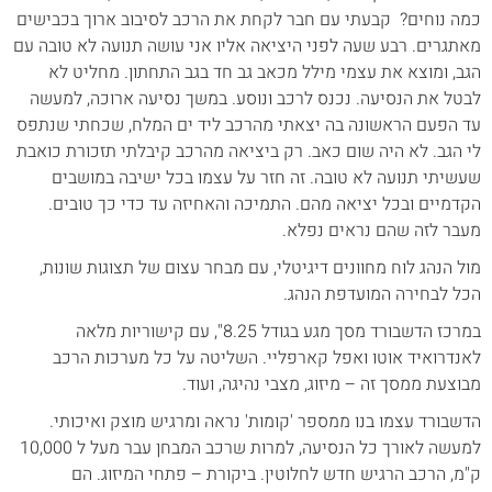
כמה נוחים? קבעתי עם חבר לקחת את הרכב לסיבוב ארוך בכבישים
מאתגרים. רבע שעה לפני היציאה אליו אני עושה תנועה לא טובה עם
הגב, ומוצא את עצמי מילל מכאב גב חד בגב התחתון. מחליט לא
לבטל את הנסיעה. נכנס לרכב ונוסע. במשך נסיעה ארוכה, למעשה
עד הפעם הראשונה בה יצאתי מהרכב ליד ים המלח, שכחתי שנתפס
לי הגב. לא היה שום כאב. רק ביציאה מהרכב קיבלתי תזכורת כואבת
שעשיתי תנועה לא טובה. זה חזר על עצמו בכל ישיבה במושבים
הקדמיים ובכל יציאה מהם. התמיכה והאחיזה עד כדי כך טובים.
מעבר לזה שהם נראים נפלא.
מול הנהג לוח מחוונים דיגיטלי, עם מבחר עצום של תצוגות שונות,
הכל לבחירה המועדפת הנהג.
במרכז הדשבורד מסך מגע בגודל 8.25", עם קישוריות מלאה
לאנדרואיד אוטו ואפל קארפליי. השליטה על כל מערכות הרכב
מבוצעת ממסך זה – מיזוג, מצבי נהיגה, ועוד.
הדשבורד עצמו בנו ממספר 'קומות' נראה ומרגיש מוצק ואיכותי.
למעשה לאורך כל הנסיעה, למרות שרכב המבחן עבר מעל ל 10,000
ק"מ, הרכב הרגיש חדש לחלוטין. ביקורת – פתחי המיזוג. הם