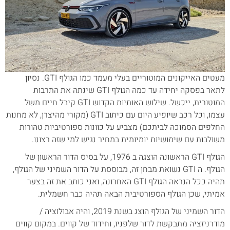
מעטים האייקונים המוטוריים בעלי מעמד כמו הגולף GTI. נסיון
לתאר בפסקה יחידה עד כמה הגולף GTI שינתה את התרבות
המוטורית, ייכשל. שילוש האותיות הקדוש GTI קיבל חיים משל
עצמו, וכל רכב שיופיע היום עם כיתוב GTI (מקורי מהיצרן, לא מחנות
החלפים הסמוכה לביתכם) מצביע על כוונות ספורטיביות טהורות
משולבות עם שימושיות יומיומית במחיר נגיש למי שזה רצונו.
הגולף GTI הראשונה הוצגה ב 1976, על בסיס הדור הראשון של
הגולף. ה GTI נשואת מבחן זה, מבוססת על הדור השמיני של הגולף,
תהיה ככל הנראה הגולף GTI האחרונה, ואני כותב את זה בצער
אמיתי, שכן הגולף הספורטיבית הבאה תהיה כבר חשמלית.
הדור השמיני של הגולף הוצג בשנת 2019, והיה אבולוציה /
מודרניזציה מתבקשת לדור שלפניו, וחידוד של קווים. במקום קווים