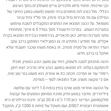
נקי ואיכותי, פתחי מיזוג מלבניים צרים משתלבים בתוך העיצוב
הכללי. מול הנהג לוח מחוונים ברור ופשוט (פשוט במובן החיובי של
המילה) עם מד מהירות גדול וברור מימין, מד סל"ד גדול וברור
משמאל. על ההגה תמצאו את המתגים המקובלים לטובת שימוש
במערכת השמע. במרכז הדשבורד מסך בגודל 6.5 אינץ', ומתחתיו
מתגי מערכת המיזוג, כאן מכאניים, בגירסאות הבכירות תמצאו בקרת
אקלים. עוד מופיע / מפתיע זה צג המובילאיי המותקן ברכב עקב
העדר התראה על סטיה מנתיב. זה באמת משהו שכבר חשבתי שלא
אתקל בו ברכב חדש.
ההגה מתכוונן לגובה ולעומק, ויחד עם מושב הנהג המצוין, תוכלו
להתמקם בקלות. לא תמצאו במושב הנהג איזה מרכיב יוצא דופן,
ריפודי עור או תמיכה חכמה כזו או אחרת, הוא פשוט בנוי טוב ונוח,
אם כי נוקשה משהו, אבל התוצאה לגוף – מצוינת.
על ההנעה אחראי מנוע טורבו בנזין בנפח 1.0 ליטר עם שלושה
צילינדרים. מדובר במנוע ותיק ומוכח ממחסן המנועים של קבוצת
פולקסוואגן, המייצר כאן 110 כ"ס ו 20.4 קג"מ. תיבת ההילוכים היא
אוטומטית רובוטית DSG7, ועם משקל של פחות מ 1200 ק"ג, מתקבל