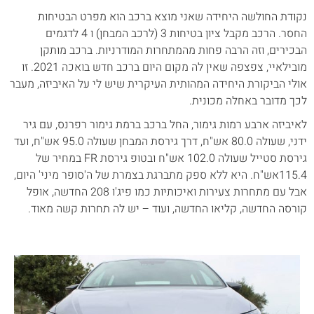
נקודת החולשה היחידה שאני מוצא ברכב הוא מפרט הבטיחות
החסר. הרכב מקבל ציון בטיחות 3 (לרכב המבחן) ו 4 לדגמים
הבכירים, וזה הרבה פחות מהמתחרות המודרניות. ברכב מותקן
מובילאיי, צפצפה שאין לה מקום היום ברכב חדש בואכה 2021. זו
אולי הביקורת היחידה המהותית העיקרית שיש לי על האיביזה, מעבר
לכך מדובר באחלה מכונית.
לאיביזה ארבע רמות גימור, החל ברכב ברמת גימור רפרנס, עם גיר
ידני, שעולה 80.0 אש"ח, דרך גירסת המבחן שעולה 95.0 אש"ח, ועד
גירסת סטייל שעולה 102.0 אש"ח ובטופ גירסת FR במחיר של
115.4אש"ח. היא ללא ספק מתברגת בצמרת של ה'סופר מיני' היום,
אבל עם מתחרות צעירות ואיכותיות כמו פיג'ו 208 החדשה, אופל
קורסה החדשה, קליאו החדשה, ועוד – יש לה תחרות קשה מאוד.