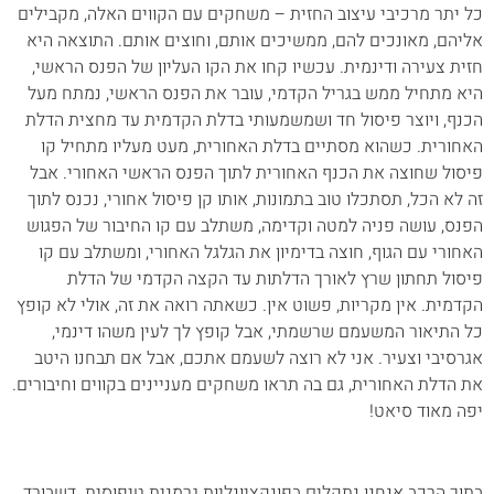
כל יתר מרכיבי עיצוב החזית – משחקים עם הקווים האלה, מקבילים
אליהם, מאונכים להם, ממשיכים אותם, וחוצים אותם. התוצאה היא
חזית צעירה ודינמית. עכשיו קחו את הקו העליון של הפנס הראשי,
היא מתחיל ממש בגריל הקדמי, עובר את הפנס הראשי, נמתח מעל
הכנף, ויוצר פיסול חד ושמשמעותי בדלת הקדמית עד מחצית הדלת
האחורית. כשהוא מסתיים בדלת האחורית, מעט מעליו מתחיל קו
פיסול שחוצה את הכנף האחורית לתוך הפנס הראשי האחורי. אבל
זה לא הכל, תסתכלו טוב בתמונות, אותו קן פיסול אחורי, נכנס לתוך
הפנס, עושה פניה למטה וקדימה, משתלב עם קו החיבור של הפגוש
האחורי עם הגוף, חוצה בדימיון את הגלגל האחורי, ומשתלב עם קו
פיסול תחתון שרץ לאורך הדלתות עד הקצה הקדמי של הדלת
הקדמית. אין מקריות, פשוט אין. כשאתה רואה את זה, אולי לא קופץ
כל התיאור המשעמם שרשמתי, אבל קופץ לך לעין משהו דינמי,
אגרסיבי וצעיר. אני לא רוצה לשעמם אתכם, אבל אם תבחנו היטב
את הדלת האחורית, גם בה תראו משחקים מעניינים בקווים וחיבורים.
יפה מאוד סיאט!
בתוך הרכב אנחנו נתקלים בפונקציונליות גרמנית טיפוסית. דשבורד