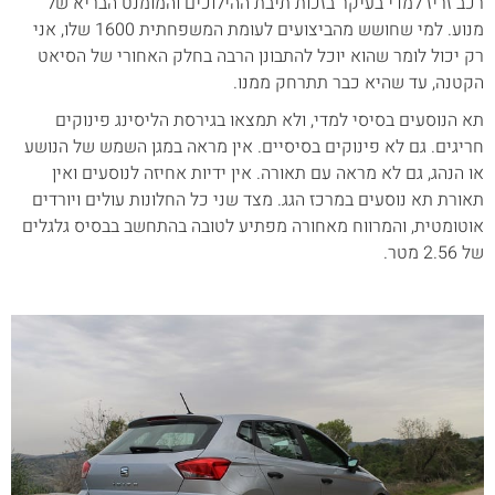
רכב זריז למדי בעיקר בזכות תיבת ההילוכים והמומנט הבריא של
מנוע. למי שחושש מהביצועים לעומת המשפחתית 1600 שלו, אני
רק יכול לומר שהוא יוכל להתבונן הרבה בחלק האחורי של הסיאט
הקטנה, עד שהיא כבר תתרחק ממנו.
תא הנוסעים בסיסי למדי, ולא תמצאו בגירסת הליסינג פינוקים
חריגים. גם לא פינוקים בסיסיים. אין מראה במגן השמש של הנושע
או הנהג, גם לא מראה עם תאורה. אין ידיות אחיזה לנוסעים ואין
תאורת תא נוסעים במרכז הגג. מצד שני כל החלונות עולים ויורדים
אוטומטית, והמרווח מאחורה מפתיע לטובה בהתחשב בבסיס גלגלים
של 2.56 מטר.