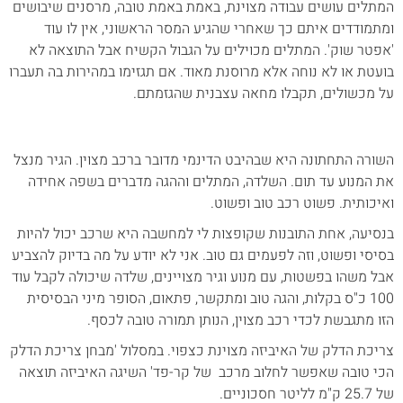
המתלים עושים עבודה מצוינת, באמת באמת טובה, מרסנים שיבושים
ומתמודדים איתם כך שאחרי שהגיע המסר הראשוני, אין לו עוד
'אפטר שוק'. המתלים מכוילים על הגבול הקשיח אבל התוצאה לא
בועטת או לא נוחה אלא מרוסנת מאוד. אם תגזימו במהירות בה תעברו
על מכשולים, תקבלו מחאה עצבנית שהגזמתם.
השורה התחתונה היא שבהיבט הדינמי מדובר ברכב מצוין. הגיר מנצל
את המנוע עד תום. השלדה, המתלים וההגה מדברים בשפה אחידה
ואיכותית. פשוט רכב טוב ופשוט.
בנסיעה, אחת התובנות שקופצות לי למחשבה היא שרכב יכול להיות
בסיסי ופשוט, וזה לפעמים גם טוב. אני לא יודע על מה בדיוק להצביע
אבל משהו בפשטות, עם מנוע וגיר מצויינים, שלדה שיכולה לקבל עוד
100 כ"ס בקלות, והגה טוב ומתקשר, פתאום, הסופר מיני הבסיסית
הזו מתגבשת לכדי רכב מצוין, הנותן תמורה טובה לכסף.
צריכת הדלק של האיביזה מצוינת כצפוי. במסלול 'מבחן צריכת הדלק
הכי טובה שאפשר לחלוב מרכב של קר-פד' השיגה האיביזה תוצאה
של 25.7 ק"מ לליטר חסכוניים.