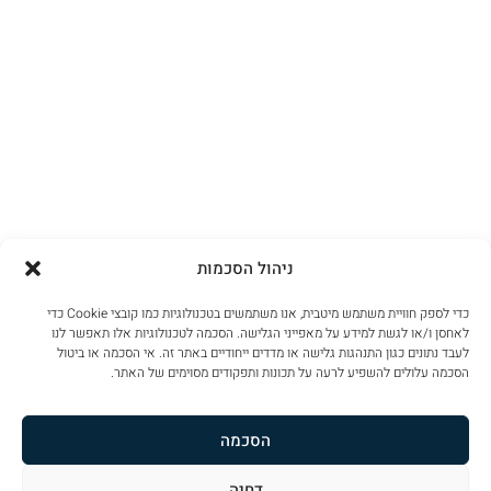
ניהול הסכמות
כדי לספק חוויית משתמש מיטבית, אנו משתמשים בטכנולוגיות כמו קובצי Cookie כדי
לאחסן ו/או לגשת למידע על מאפייני הגלישה. הסכמה לטכנולוגיות אלו תאפשר לנו
לעבד נתונים כגון התנהגות גלישה או מדדים ייחודיים באתר זה. אי הסכמה או ביטול
הסכמה עלולים להשפיע לרעה על תכונות ותפקודים מסוימים של האתר.
הסכמה
דחיה