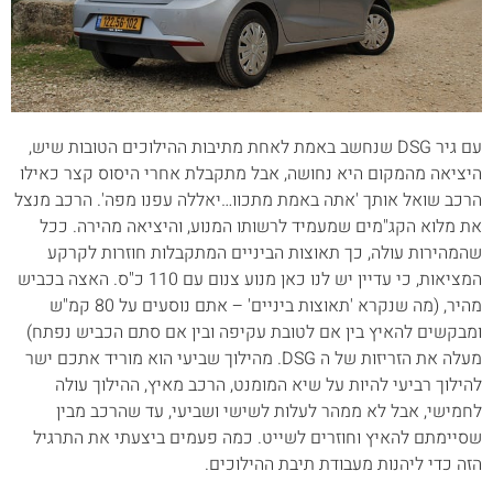
עם גיר DSG שנחשב באמת לאחת מתיבות ההילוכים הטובות שיש,
היציאה מהמקום היא נחושה, אבל מתקבלת אחרי היסוס קצר כאילו
הרכב שואל אותך 'אתה באמת מתכוו…יאללה עפנו מפה'. הרכב מנצל
את מלוא הקג"מים שמעמיד לרשותו המנוע, והיציאה מהירה. ככל
שהמהירות עולה, כך תאוצות הביניים המתקבלות חוזרות לקרקע
המציאות, כי עדיין יש לנו כאן מנוע צנום עם 110 כ"ס. האצה בכביש
מהיר, (מה שנקרא 'תאוצות ביניים' – אתם נוסעים על 80 קמ"ש
ומבקשים להאיץ בין אם לטובת עקיפה ובין אם סתם הכביש נפתח)
מעלה את הזריזות של ה DSG. מהילוך שביעי הוא מוריד אתכם ישר
להילוך רביעי להיות על שיא המומנט, הרכב מאיץ, ההילוך עולה
לחמישי, אבל לא ממהר לעלות לשישי ושביעי, עד שהרכב מבין
שסיימתם להאיץ וחוזרים לשייט. כמה פעמים ביצעתי את התרגיל
הזה כדי ליהנות מעבודת תיבת ההילוכים.