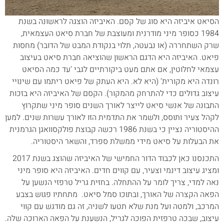
הסיאט איביזה היא סוג של קסם. האיביזה הוצגה לראשונה בשנת
1984 כסופר מיני מודרנית ומעוצבת של חברת סיאט העצמאית,
שרק השתחררה (או נבעטה, תלוי בנקודת המבט של הדובר) מחסות
פיאט. האיביזה היא הדגם הראשון שהוציאה חברת סיאט בעיצוב
עצמאי לחלוטין, אם אתם מעט ביקורתיים לגבי 'עד כמה הסיאט
רונדה היא מקורית' (היא לא. היא העתק של פיאט ריתמו עם שינויי
עיצוב גדולים כדי להתרחק מהמקור). הקסם של האיביזה היא בזכות
התבונה של אנשי סיאט לייצר לאורך השנים סופר מיני שתקרוץ
לקהל צעיר ותוסס, ולשמר את התדמית הזו לאורך עשרות שנים. למען
ההיסטוריה נציין כי בשנת 1986 רכשה קבוצת פולקסוואגן הגרמנית
את הבעלות על סיאט מידי ממשלת ספרד, והשאר היסטוריה.
התכנסנו כאן לכבוד הדור החמישי של האיביזה שהוצג בשנת 2017
ומציג עיצוב דינמי וצעיר, עם קווים חדים. האיביזה היא סופר מיני
נאה למדי, צריך לומר על ההתחלה. בחזית גריל טרפזי הנשען על
הפאה הקצרה של האורך, ובתוכו סמל סיאט. מתחתיו פגוש בצבע
המרכב, ולמטה ועל מנת שלא תטעו לשניה, זה גם מודגש עם קווי
עיצוב, שבכה טרפזית הפוכה לגריל, הנשענת על הפאה הארוכה שלה.