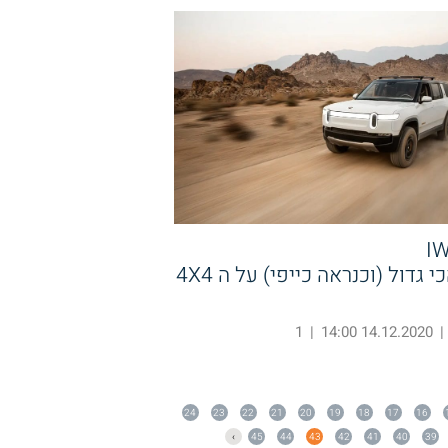
האיום הכי גדול (וכנראה כייפי) על ה 4X4
1
|
14.12.2020 14:00
|
24
23
22
21
20
19
18
17
16
›
45
44
43
42
41
40
39