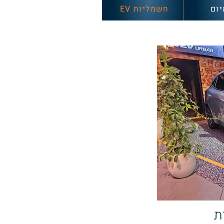
יום
חשמליות EV
ית