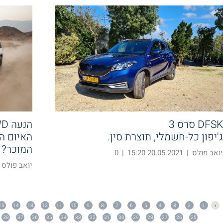
DFSK סרס 3
הנעה IWD
ג'יפון כל-חשמלי, תוצרת סין.
המוכר?
יואב פולס
|
20.05.2021 15:20
|
0
יואב פולס
15
14
13
12
11
10
9
8
7
6
5
4
3
2
1
‹
38
37
36
35
34
33
32
31
30
29
28
27
26
25