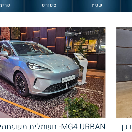
שטח
ספורט
פרימ
דכן
MG4 URBAN- חשמלית משפחת