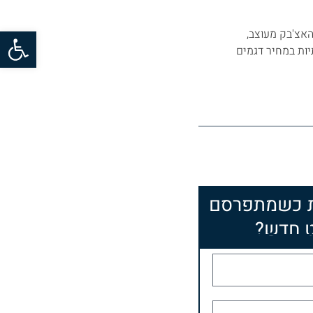
פתח סרגל
ב האצ'בק מעוצב,
ות במחיר דגמים
ת כשמתפרסם
 חדש?