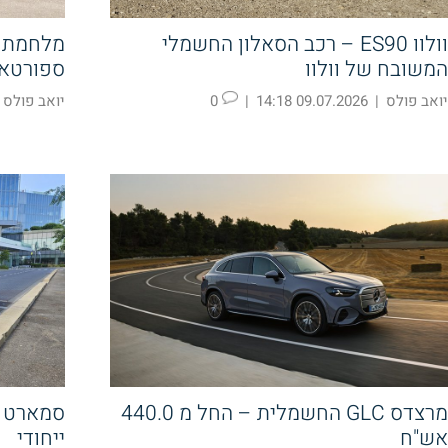
וולוו ES90 – רכב הסאלון החשמלי
מלחמת א
המשובח של וולוו
ספורטאז
יואב פולס
|
09.07.2026 14:18
|
0
יואב פולס
מרצדס GLC החשמלית – החל מ 440.0
אש"ח
ייחודי