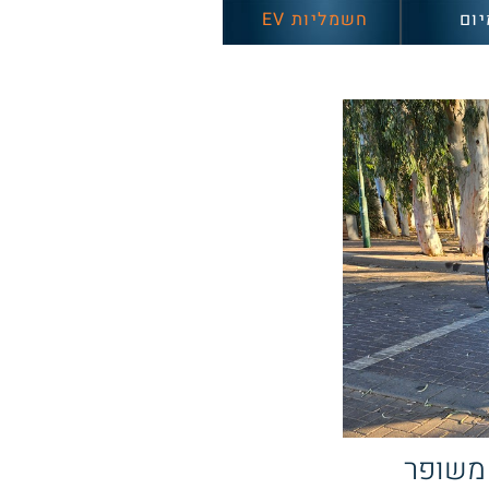
יום
חשמליות EV
חוץ, משופר