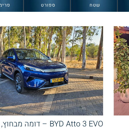
שטח
ספורט
פרימ
BYD Atto 3 EVO – דומה מב