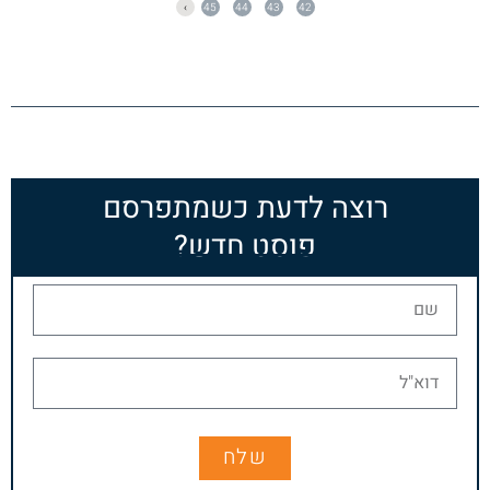
›
45
44
43
42
רוצה לדעת כשמתפרסם
פוסט חדש?
שלח