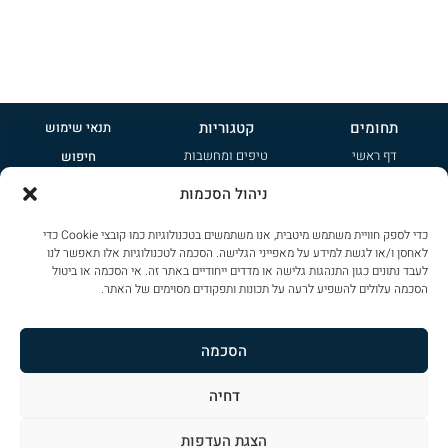
תחומים
קטגוריות
תנאי שימוש
דף ראשי
טיפים ומחשבות
חיפוש
אודות
קטנות
פרסמו אצלנו
ניהול הסכמות
טיפים ומחשבות
משפחתיות
הרשמה לניוזלטר
כדי לספק חוויית משתמש מיטבית, אנו משתמשים בטכנולוגיות כמו קובצי Cookie כדי
ציי רכב
ג'יפונים
מדיניות פרטיות
לאחסן ו/או לגשת למידע על מאפייני הגלישה. הסכמה לטכנולוגיות אלו תאפשר לנו
צור קשר
שטח
לעבד נתונים כגון התנהגות גלישה או מדדים ייחודיים באתר זה. אי הסכמה או ביטול
שימוש בקוקיז
הסכמה עלולים להשפיע לרעה על תכונות ותפקודים מסוימים של האתר.
ספורט
הצהרת נגישות
פרימיום
מפת אתר
הסכמה
דחיה
כל הזכויות שמורות ל
CAR-PAD
. אין להעתיק או לשכפל פרטים מתוכן הדף ללא אישור
הצגת העדפות