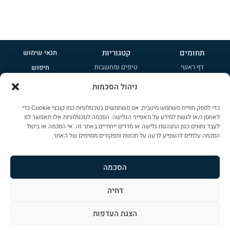
תחומים
קטגוריות
תנאי שימוש
דף ראשי
טיפים ומחשבות
חיפוש
אודות
קטנות
פרסמו אצלנו
ניהול הסכמות
טיפים ומחשבות
משפחתיות
הרשמה לניוזלטר
כדי לספק חוויית משתמש מיטבית, אנו משתמשים בטכנולוגיות כמו קובצי Cookie כדי
ציי רכב
ג'יפונים
מדיניות פרטיות
לאחסן ו/או לגשת למידע על מאפייני הגלישה. הסכמה לטכנולוגיות אלו תאפשר לנו
צור קשר
שטח
לעבד נתונים כגון התנהגות גלישה או מדדים ייחודיים באתר זה. אי הסכמה או ביטול
שימוש בקוקיז
הסכמה עלולים להשפיע לרעה על תכונות ותפקודים מסוימים של האתר.
ספורט
הצהרת נגישות
פרימיום
מפת אתר
הסכמה
דחיה
כל הזכויות שמורות ל
CAR-PAD
. אין להעתיק או לשכפל פרטים מתוכן הדף ללא אישור
הצגת העדפות
עיצוב: ליאת דורון מרזן – עיצוב ומיתוג