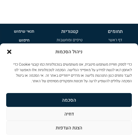
תחומים
קטגוריות
תנאי שימוש
דף ראשי
טיפים ומחשבות
חיפוש
אודות
קטנות
פרסמו אצלנו
ניהול הסכמות
טיפים ומחשבות
משפחתיות
הרשמה לניוזלטר
כדי לספק חוויית משתמש מיטבית, אנו משתמשים בטכנולוגיות כמו קובצי Cookie כדי
ציי רכב
ג'יפונים
מדיניות פרטיות
לאחסן ו/או לגשת למידע על מאפייני הגלישה. הסכמה לטכנולוגיות אלו תאפשר לנו
צור קשר
שטח
לעבד נתונים כגון התנהגות גלישה או מדדים ייחודיים באתר זה. אי הסכמה או ביטול
שימוש בקוקיז
הסכמה עלולים להשפיע לרעה על תכונות ותפקודים מסוימים של האתר.
ספורט
הצהרת נגישות
פרימיום
מפת אתר
הסכמה
דחיה
כל הזכויות שמורות ל
CAR-PAD
. אין להעתיק או לשכפל פרטים מתוכן הדף ללא אישור
הצגת העדפות
עיצוב: ליאת דורון מרזן – עיצוב ומיתוג