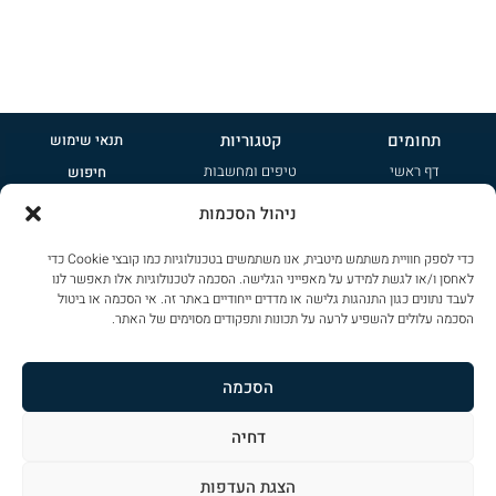
תחומים
קטגוריות
תנאי שימוש
דף ראשי
טיפים ומחשבות
חיפוש
אודות
קטנות
פרסמו אצלנו
ניהול הסכמות
טיפים ומחשבות
משפחתיות
הרשמה לניוזלטר
כדי לספק חוויית משתמש מיטבית, אנו משתמשים בטכנולוגיות כמו קובצי Cookie כדי
ציי רכב
ג'יפונים
מדיניות פרטיות
לאחסן ו/או לגשת למידע על מאפייני הגלישה. הסכמה לטכנולוגיות אלו תאפשר לנו
צור קשר
שטח
לעבד נתונים כגון התנהגות גלישה או מדדים ייחודיים באתר זה. אי הסכמה או ביטול
שימוש בקוקיז
הסכמה עלולים להשפיע לרעה על תכונות ותפקודים מסוימים של האתר.
ספורט
הצהרת נגישות
פרימיום
מפת אתר
הסכמה
דחיה
כל הזכויות שמורות ל
CAR-PAD
. אין להעתיק או לשכפל פרטים מתוכן הדף ללא אישור
הצגת העדפות