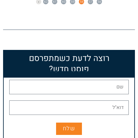
›
62
61
60
59
58
57
56
רוצה לדעת כשמתפרסם
פוסט חדש?
שלח