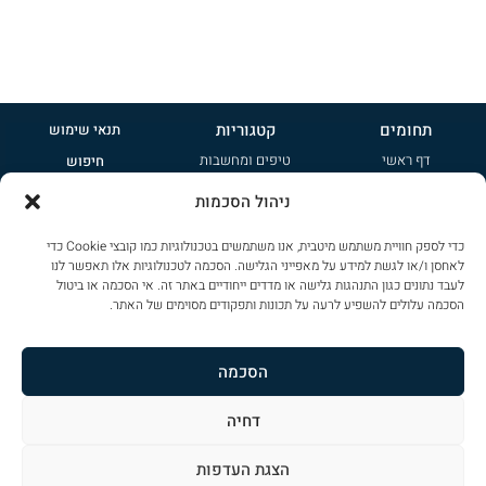
תחומים
קטגוריות
תנאי שימוש
דף ראשי
טיפים ומחשבות
חיפוש
אודות
קטנות
פרסמו אצלנו
ניהול הסכמות
טיפים ומחשבות
משפחתיות
הרשמה לניוזלטר
כדי לספק חוויית משתמש מיטבית, אנו משתמשים בטכנולוגיות כמו קובצי Cookie כדי
ציי רכב
ג'יפונים
מדיניות פרטיות
לאחסן ו/או לגשת למידע על מאפייני הגלישה. הסכמה לטכנולוגיות אלו תאפשר לנו
צור קשר
שטח
לעבד נתונים כגון התנהגות גלישה או מדדים ייחודיים באתר זה. אי הסכמה או ביטול
שימוש בקוקיז
הסכמה עלולים להשפיע לרעה על תכונות ותפקודים מסוימים של האתר.
ספורט
הצהרת נגישות
פרימיום
מפת אתר
הסכמה
דחיה
כל הזכויות שמורות ל
CAR-PAD
. אין להעתיק או לשכפל פרטים מתוכן הדף ללא אישור
הצגת העדפות
עיצוב: ליאת דורון מרזן – עיצוב ומיתוג