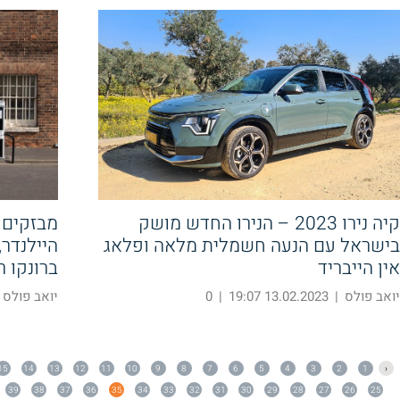
קיה נירו 2023 – הנירו החדש מושק
מבזקים –
בישראל עם הנעה חשמלית מלאה ופלאג
אין הייבריד
ברונקו ר
יואב פולס
|
13.02.2023 19:07
|
0
יואב פולס
15
14
13
12
11
10
9
8
7
6
5
4
3
2
1
‹
39
38
37
36
35
34
33
32
31
30
29
28
27
26
25