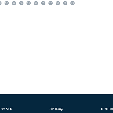
9
58
57
56
55
54
53
52
51
50
49
תחומים
קטגוריות
תנאי שי