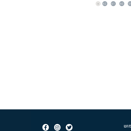
›
62
61
60
5
מוש