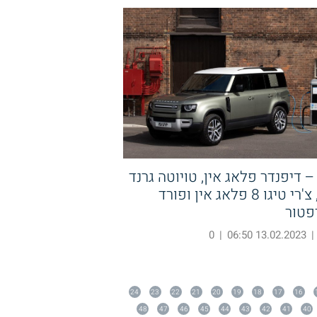
 דיפנדר פלאג אין, טויוטה גרנד
היילנדר, צ'רי טיגו 8 פלאג אין ופורד
פטור
0
|
13.02.2023 06:50
|
24
23
22
21
20
19
18
17
16
48
47
46
45
44
43
42
41
40