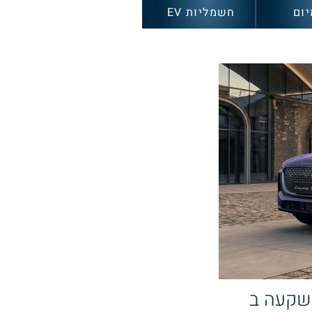
יום
חשמליות EV
שקעה ב